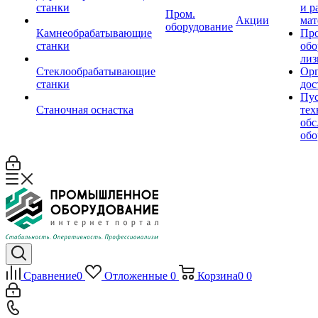
станки
и р
Пром.
Акции
мат
оборудование
Камнеобрабатывающие
Пр
станки
обо
лиз
Стеклообрабатывающие
Орг
станки
дос
Пус
Станочная оснастка
тех
обс
обо
Сравнение
0
Отложенные
0
Корзина
0
0