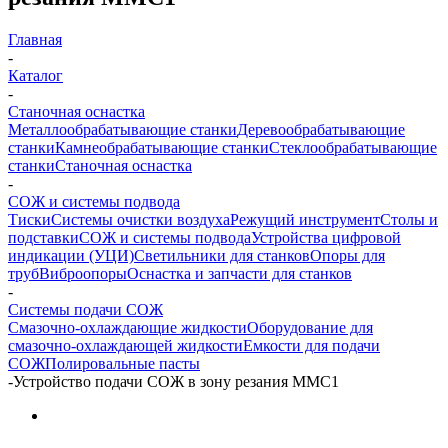
Главная
-
Каталог
-
Станочная оснастка
Металлообрабатывающие станки
Деревообрабатывающие
станки
Камнеобрабатывающие станки
Стеклообрабатывающие
станки
Станочная оснастка
-
СОЖ и системы подвода
Тиски
Системы очистки воздуха
Режущий инструмент
Столы и
подставки
СОЖ и системы подвода
Устройства цифровой
индикации (УЦИ)
Светильники для станков
Опоры для
труб
Виброопоры
Оснастка и запчасти для станков
-
Системы подачи СОЖ
Смазочно-охлаждающие жидкости
Оборудование для
смазочно-охлаждающей жидкости
Емкости для подачи
СОЖ
Полировальные пасты
-
Устройство подачи СОЖ в зону резания ММС1