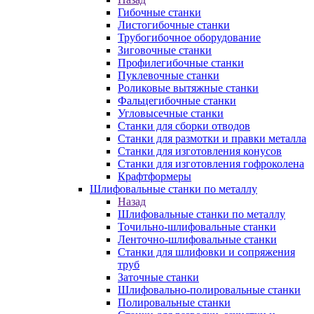
Гибочные станки
Листогибочные станки
Трубогибочное оборудование
Зиговочные станки
Профилегибочные станки
Пуклевочные станки
Роликовые вытяжные станки
Фальцегибочные станки
Угловысечные станки
Станки для сборки отводов
Станки для размотки и правки металла
Станки для изготовления конусов
Станки для изготовления гофроколена
Крафтформеры
Шлифовальные станки по металлу
Назад
Шлифовальные станки по металлу
Точильно-шлифовальные станки
Ленточно-шлифовальные станки
Станки для шлифовки и сопряжения
труб
Заточные станки
Шлифовально-полировальные станки
Полировальные станки