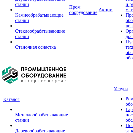
станки
и р
Пром.
Акции
мат
оборудование
Камнеобрабатывающие
Пр
станки
обо
лиз
Стеклообрабатывающие
Орг
станки
дос
Пус
Станочная оснастка
тех
обс
обо
Услуги
Рем
Каталог
обо
Гар
Металлообрабатывающие
пос
станки
обс
Пос
Деревообрабатывающие
зап