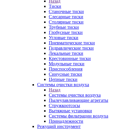
Назад
Тиски
Станочные тиски
Слесарные тиски
Столярные тиски
Трубные тиски
Глобусные тиски
Угловые тиски
Пневматические тиски
Гидравлические тиски
Лекальные тиски
Крестовинные тиски
Модульные тиски
Приспособления
Синусные тиски
Цепные тиски
Системы очистки воздуха
Назад
Системы очистки воздуха
Пылеулавливающие агрегаты
Стружкоотсосы
Вытяжные установки
Системы фильтрации воздуха
Принадлежности
Режущий инструмент