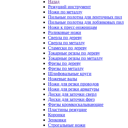
Назад
Режущий инструмент
Ножи по металлу
Пильные полотна для ленточных пил
Пильные полотна для лобзиковых пил
Ножи к пресс-ножницам
Роликовые ножи
Сверла по дереву
Сверла по металлу
Стамески по дереву
Токарные резцы по дереву
Токарные резцы по металлу
Фрезы по дереву
Фрезы по металлу
Шлифовальные круги
Ножевые валы
Ножи для резки проводов
Ножи для резки арматуры
Диски для заточки сверл
Диски для заточки фрез
Фрезы кромкоскалывающие
Пластины режущие
Коронки
Зенковки
Строгальные ножи