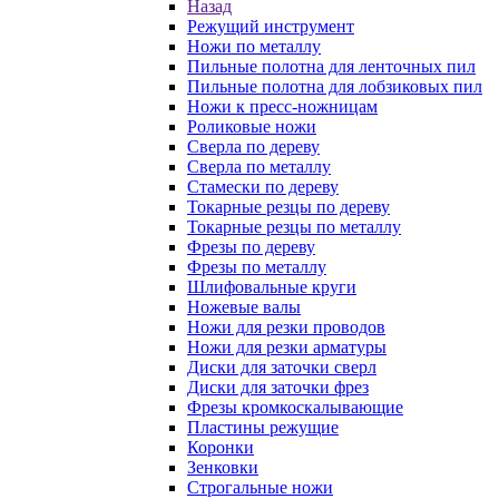
Назад
Режущий инструмент
Ножи по металлу
Пильные полотна для ленточных пил
Пильные полотна для лобзиковых пил
Ножи к пресс-ножницам
Роликовые ножи
Сверла по дереву
Сверла по металлу
Стамески по дереву
Токарные резцы по дереву
Токарные резцы по металлу
Фрезы по дереву
Фрезы по металлу
Шлифовальные круги
Ножевые валы
Ножи для резки проводов
Ножи для резки арматуры
Диски для заточки сверл
Диски для заточки фрез
Фрезы кромкоскалывающие
Пластины режущие
Коронки
Зенковки
Строгальные ножи