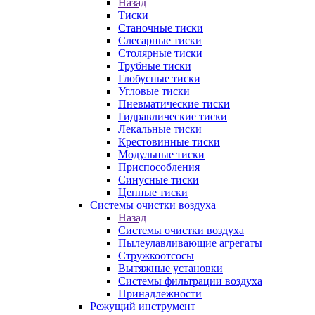
Назад
Тиски
Станочные тиски
Слесарные тиски
Столярные тиски
Трубные тиски
Глобусные тиски
Угловые тиски
Пневматические тиски
Гидравлические тиски
Лекальные тиски
Крестовинные тиски
Модульные тиски
Приспособления
Синусные тиски
Цепные тиски
Системы очистки воздуха
Назад
Системы очистки воздуха
Пылеулавливающие агрегаты
Стружкоотсосы
Вытяжные установки
Системы фильтрации воздуха
Принадлежности
Режущий инструмент