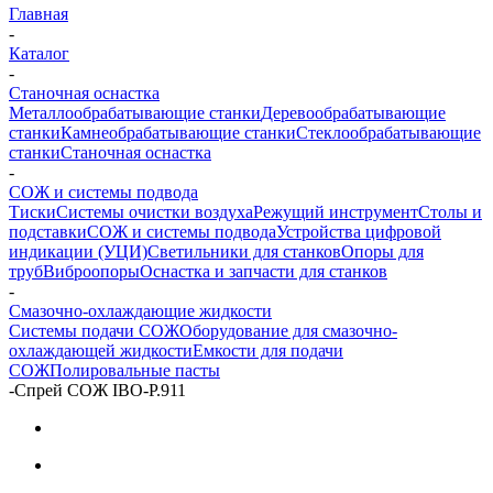
Главная
-
Каталог
-
Станочная оснастка
Металлообрабатывающие станки
Деревообрабатывающие
станки
Камнеобрабатывающие станки
Стеклообрабатывающие
станки
Станочная оснастка
-
СОЖ и системы подвода
Тиски
Системы очистки воздуха
Режущий инструмент
Столы и
подставки
СОЖ и системы подвода
Устройства цифровой
индикации (УЦИ)
Светильники для станков
Опоры для
труб
Виброопоры
Оснастка и запчасти для станков
-
Смазочно-охлаждающие жидкости
Системы подачи СОЖ
Оборудование для смазочно-
охлаждающей жидкости
Емкости для подачи
СОЖ
Полировальные пасты
-
Спрей СОЖ IBO-P.911