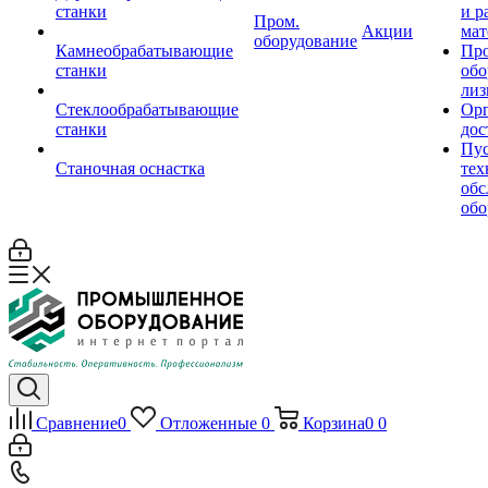
станки
и р
Пром.
Акции
мат
оборудование
Камнеобрабатывающие
Пр
станки
обо
лиз
Стеклообрабатывающие
Орг
станки
дос
Пус
Станочная оснастка
тех
обс
обо
Сравнение
0
Отложенные
0
Корзина
0
0