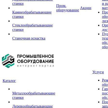
станки
и р
Пром.
Акции
мат
оборудование
Камнеобрабатывающие
Пр
станки
обо
лиз
Стеклообрабатывающие
Орг
станки
дос
Пус
Станочная оснастка
тех
обс
обо
Услуги
Рем
Каталог
обо
Гар
Металлообрабатывающие
пос
станки
обс
Пос
Деревообрабатывающие
зап