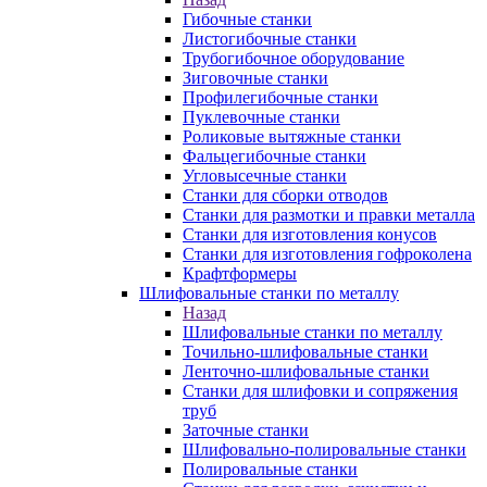
Гибочные станки
Листогибочные станки
Трубогибочное оборудование
Зиговочные станки
Профилегибочные станки
Пуклевочные станки
Роликовые вытяжные станки
Фальцегибочные станки
Угловысечные станки
Станки для сборки отводов
Станки для размотки и правки металла
Станки для изготовления конусов
Станки для изготовления гофроколена
Крафтформеры
Шлифовальные станки по металлу
Назад
Шлифовальные станки по металлу
Точильно-шлифовальные станки
Ленточно-шлифовальные станки
Станки для шлифовки и сопряжения
труб
Заточные станки
Шлифовально-полировальные станки
Полировальные станки