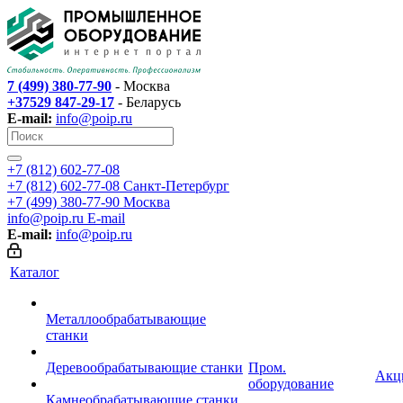
7 (499) 380-77-90
- Москва
+37529 847-29-17
- Беларусь
E-mail:
info@poip.ru
+7 (812) 602-77-08
+7 (812) 602-77-08
Санкт-Петербург
+7 (499) 380-77-90
Москва
info@poip.ru
E-mail
E-mail:
info@poip.ru
Каталог
Металлообрабатывающие
станки
Деревообрабатывающие станки
Пром.
Акц
оборудование
Камнеобрабатывающие станки