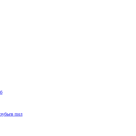
уб
 зубьев пил