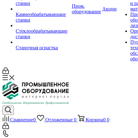
станки
и р
Пром.
Акции
мат
оборудование
Камнеобрабатывающие
Пр
станки
обо
лиз
Стеклообрабатывающие
Орг
станки
дос
Пус
Станочная оснастка
тех
обс
обо
Сравнение
0
Отложенные
0
Корзина
0
0