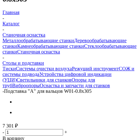
Главная
-
Каталог
-
Станочная оснастка
Металлообрабатывающие станки
Деревообрабатывающие
станки
Камнеобрабатывающие станки
Стеклообрабатывающие
станки
Станочная оснастка
-
Столы и подставки
Тиски
Системы очистки воздуха
Режущий инструмент
СОЖ и
системы подвода
Устройства цифровой индикации
(УЦИ)
Светильники для станков
Опоры для
труб
Виброопоры
Оснастка и запчасти для станков
-
Подставка "А" для вальцов W01-0.8x305
7 301
₽
-
+
В корзину