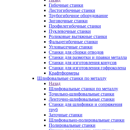
Гибочные станки
Листогибочные станки
Трубогибочное оборудование
Зиговочные станки
Профилегибочные станки
Пуклевочные станки
Роликовые вытяжные станки
Фальцегибочные станки
Угловысечные станки
Станки для сборки отводов
Станки для размотки и правки металла
Станки для изготовления конусов
Станки для изготовления гофроколена
Крафтформеры
Шлифовальные станки по металлу
Назад
Шлифовальные станки по металлу
Точильно-шлифовальные станки
Ленточно-шлифовальные станки
Станки для шлифовки и сопряжения
труб
Заточные станки
Шлифовально-полировальные станки
Полировальные станки