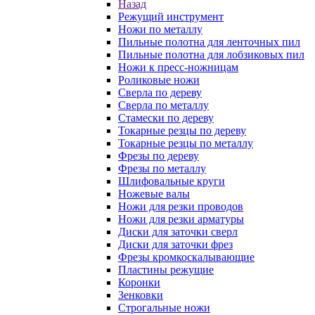
Назад
Режущий инструмент
Ножи по металлу
Пильные полотна для ленточных пил
Пильные полотна для лобзиковых пил
Ножи к пресс-ножницам
Роликовые ножи
Сверла по дереву
Сверла по металлу
Стамески по дереву
Токарные резцы по дереву
Токарные резцы по металлу
Фрезы по дереву
Фрезы по металлу
Шлифовальные круги
Ножевые валы
Ножи для резки проводов
Ножи для резки арматуры
Диски для заточки сверл
Диски для заточки фрез
Фрезы кромкоскалывающие
Пластины режущие
Коронки
Зенковки
Строгальные ножи