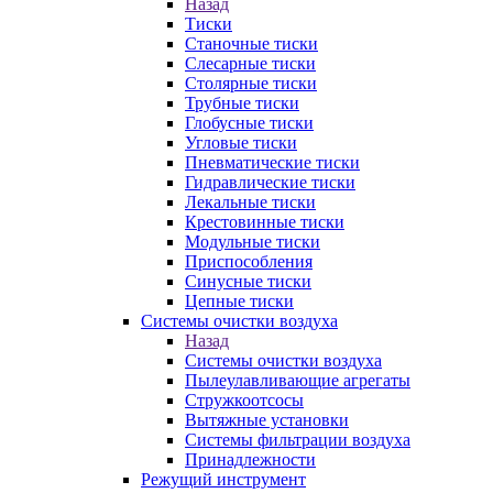
Назад
Тиски
Станочные тиски
Слесарные тиски
Столярные тиски
Трубные тиски
Глобусные тиски
Угловые тиски
Пневматические тиски
Гидравлические тиски
Лекальные тиски
Крестовинные тиски
Модульные тиски
Приспособления
Синусные тиски
Цепные тиски
Системы очистки воздуха
Назад
Системы очистки воздуха
Пылеулавливающие агрегаты
Стружкоотсосы
Вытяжные установки
Системы фильтрации воздуха
Принадлежности
Режущий инструмент