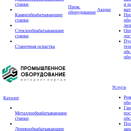
станки
и р
Пром.
Акции
мат
оборудование
Камнеобрабатывающие
Пр
станки
обо
лиз
Стеклообрабатывающие
Орг
станки
дос
Пус
Станочная оснастка
тех
обс
обо
Услуги
Рем
Каталог
обо
Гар
Металлообрабатывающие
пос
станки
обс
Пос
Деревообрабатывающие
зап