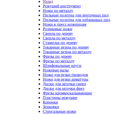
Назад
Режущий инструмент
Ножи по металлу
Пильные полотна для ленточных пил
Пильные полотна для лобзиковых пил
Ножи к пресс-ножницам
Роликовые ножи
Сверла по дереву
Сверла по металлу
Стамески по дереву
Токарные резцы по дереву
Токарные резцы по металлу
Фрезы по дереву
Фрезы по металлу
Шлифовальные круги
Ножевые валы
Ножи для резки проводов
Ножи для резки арматуры
Диски для заточки сверл
Диски для заточки фрез
Фрезы кромкоскалывающие
Пластины режущие
Коронки
Зенковки
Строгальные ножи