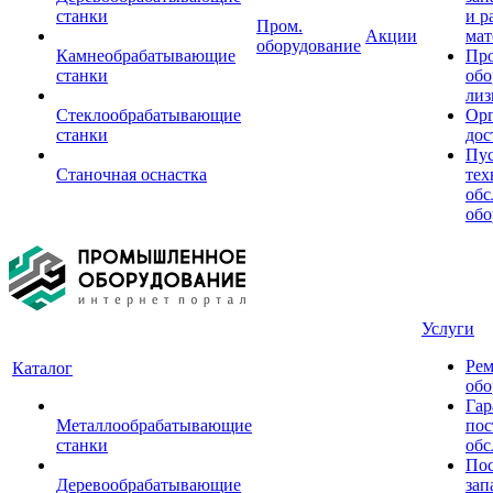
станки
и р
Пром.
Акции
мат
оборудование
Камнеобрабатывающие
Пр
станки
обо
лиз
Стеклообрабатывающие
Орг
станки
дос
Пус
Станочная оснастка
тех
обс
обо
Услуги
Рем
Каталог
обо
Гар
Металлообрабатывающие
пос
станки
обс
Пос
Деревообрабатывающие
зап