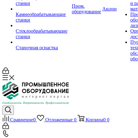
станки
и р
Пром.
Акции
мат
оборудование
Камнеобрабатывающие
Пр
станки
обо
лиз
Стеклообрабатывающие
Орг
станки
дос
Пус
Станочная оснастка
тех
обс
обо
Сравнение
0
Отложенные
0
Корзина
0
0