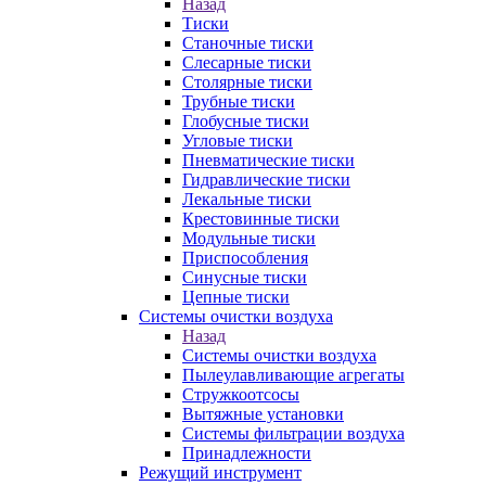
Назад
Тиски
Станочные тиски
Слесарные тиски
Столярные тиски
Трубные тиски
Глобусные тиски
Угловые тиски
Пневматические тиски
Гидравлические тиски
Лекальные тиски
Крестовинные тиски
Модульные тиски
Приспособления
Синусные тиски
Цепные тиски
Системы очистки воздуха
Назад
Системы очистки воздуха
Пылеулавливающие агрегаты
Стружкоотсосы
Вытяжные установки
Системы фильтрации воздуха
Принадлежности
Режущий инструмент