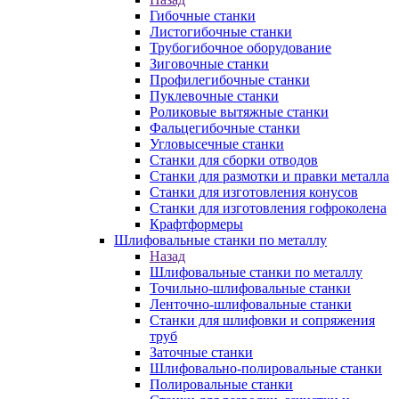
Гибочные станки
Листогибочные станки
Трубогибочное оборудование
Зиговочные станки
Профилегибочные станки
Пуклевочные станки
Роликовые вытяжные станки
Фальцегибочные станки
Угловысечные станки
Станки для сборки отводов
Станки для размотки и правки металла
Станки для изготовления конусов
Станки для изготовления гофроколена
Крафтформеры
Шлифовальные станки по металлу
Назад
Шлифовальные станки по металлу
Точильно-шлифовальные станки
Ленточно-шлифовальные станки
Станки для шлифовки и сопряжения
труб
Заточные станки
Шлифовально-полировальные станки
Полировальные станки