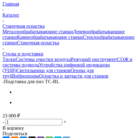
Главная
-
Каталог
-
Станочная оснастка
Металлообрабатывающие станки
Деревообрабатывающие
станки
Камнеобрабатывающие станки
Стеклообрабатывающие
станки
Станочная оснастка
-
Столы и подставки
Тиски
Системы очистки воздуха
Режущий инструмент
СОЖ и
системы подвода
Устройства цифровой индикации
(УЦИ)
Светильники для станков
Опоры для
труб
Виброопоры
Оснастка и запчасти для станков
-
Подставка для пил TC-BL
23 000
₽
-
+
В корзину
Поделиться