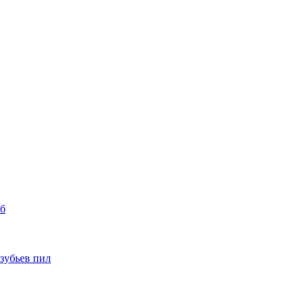
уб
 зубьев пил