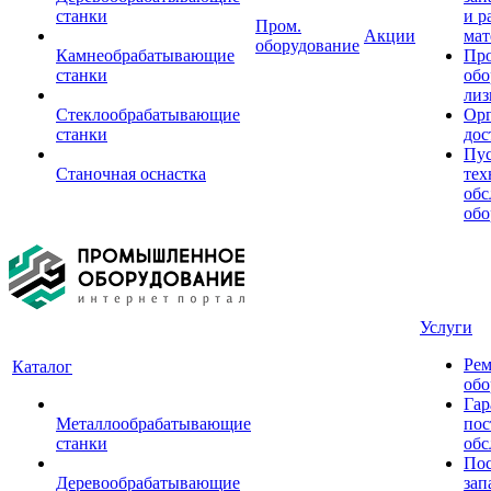
станки
и р
Пром.
Акции
мат
оборудование
Камнеобрабатывающие
Пр
станки
обо
лиз
Стеклообрабатывающие
Орг
станки
дос
Пус
Станочная оснастка
тех
обс
обо
Услуги
Рем
Каталог
обо
Гар
Металлообрабатывающие
пос
станки
обс
Пос
Деревообрабатывающие
зап