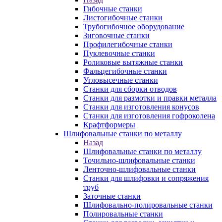
Гибочные станки
Листогибочные станки
Трубогибочное оборудование
Зиговочные станки
Профилегибочные станки
Пуклевочные станки
Роликовые вытяжные станки
Фальцегибочные станки
Угловысечные станки
Станки для сборки отводов
Станки для размотки и правки металла
Станки для изготовления конусов
Станки для изготовления гофроколена
Крафтформеры
Шлифовальные станки по металлу
Назад
Шлифовальные станки по металлу
Точильно-шлифовальные станки
Ленточно-шлифовальные станки
Станки для шлифовки и сопряжения
труб
Заточные станки
Шлифовально-полировальные станки
Полировальные станки