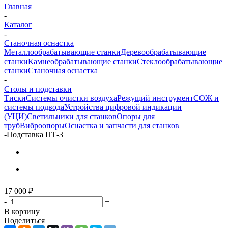
Главная
-
Каталог
-
Станочная оснастка
Металлообрабатывающие станки
Деревообрабатывающие
станки
Камнеобрабатывающие станки
Стеклообрабатывающие
станки
Станочная оснастка
-
Столы и подставки
Тиски
Системы очистки воздуха
Режущий инструмент
СОЖ и
системы подвода
Устройства цифровой индикации
(УЦИ)
Светильники для станков
Опоры для
труб
Виброопоры
Оснастка и запчасти для станков
-
Подставка ПТ-3
17 000
₽
-
+
В корзину
Поделиться