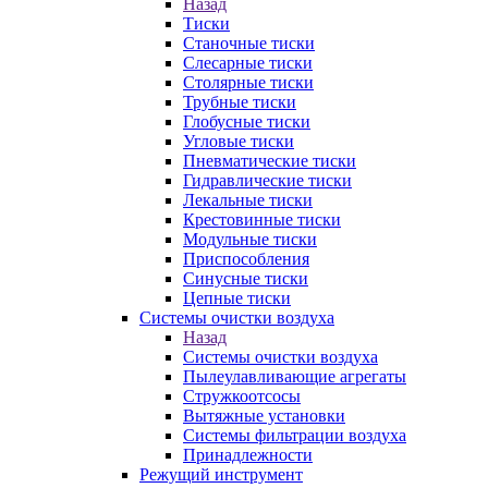
Назад
Тиски
Станочные тиски
Слесарные тиски
Столярные тиски
Трубные тиски
Глобусные тиски
Угловые тиски
Пневматические тиски
Гидравлические тиски
Лекальные тиски
Крестовинные тиски
Модульные тиски
Приспособления
Синусные тиски
Цепные тиски
Системы очистки воздуха
Назад
Системы очистки воздуха
Пылеулавливающие агрегаты
Стружкоотсосы
Вытяжные установки
Системы фильтрации воздуха
Принадлежности
Режущий инструмент