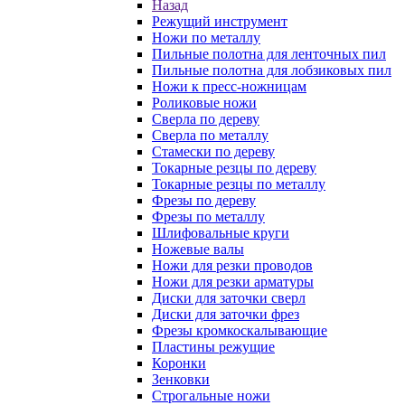
Назад
Режущий инструмент
Ножи по металлу
Пильные полотна для ленточных пил
Пильные полотна для лобзиковых пил
Ножи к пресс-ножницам
Роликовые ножи
Сверла по дереву
Сверла по металлу
Стамески по дереву
Токарные резцы по дереву
Токарные резцы по металлу
Фрезы по дереву
Фрезы по металлу
Шлифовальные круги
Ножевые валы
Ножи для резки проводов
Ножи для резки арматуры
Диски для заточки сверл
Диски для заточки фрез
Фрезы кромкоскалывающие
Пластины режущие
Коронки
Зенковки
Строгальные ножи