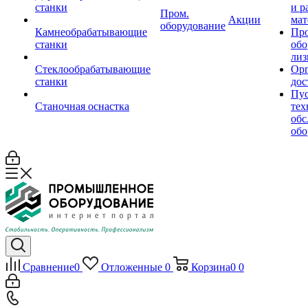
станки
и р
Пром.
Акции
мат
оборудование
Камнеобрабатывающие
Пр
станки
обо
лиз
Стеклообрабатывающие
Орг
станки
дос
Пус
Станочная оснастка
тех
обс
обо
Сравнение
0
Отложенные
0
Корзина
0
0