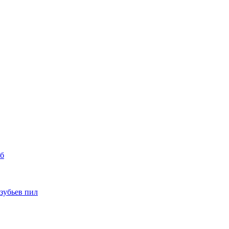
уб
 зубьев пил