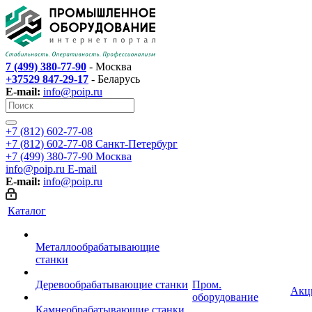
7 (499) 380-77-90
- Москва
+37529 847-29-17
- Беларусь
E-mail:
info@poip.ru
+7 (812) 602-77-08
+7 (812) 602-77-08
Санкт-Петербург
+7 (499) 380-77-90
Москва
info@poip.ru
E-mail
E-mail:
info@poip.ru
Каталог
Металлообрабатывающие
станки
Деревообрабатывающие станки
Пром.
Акц
оборудование
Камнеобрабатывающие станки