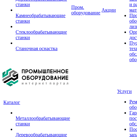
станки
и р
Пром.
Акции
мат
оборудование
Камнеобрабатывающие
Пр
станки
обо
лиз
Стеклообрабатывающие
Орг
станки
дос
Пус
Станочная оснастка
тех
обс
обо
Услуги
Рем
Каталог
обо
Гар
Металлообрабатывающие
пос
станки
обс
Пос
Деревообрабатывающие
зап