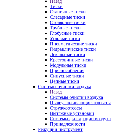
Назад
Тиски
Станочные тиски
Слесарные тиски
Столярные тиски
Трубные тиски
Глобусные тиски
Угловые тиски
Пневматические тиски
Гидравлические тиски
Лекальные тиски
Крестовинные тиски
Модульные тиски
Приспособления
Синусные тиски
Цепные тиски
Системы очистки воздуха
Назад
Системы очистки воздуха
Пылеулавливающие агрегаты
Стружкоотсосы
Вытяжные установки
Системы фильтрации воздуха
Принадлежности
Режущий инструмент