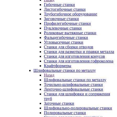
Гибочные станки
Листогибочные станки
Трубогибочное оборудование
Зиговочные станки
Профилегибочные станки
Пуклевочные станки
Роликовые вытяжные станки
Фальцегибочные станки
Угловысечные станки
Станки для сборки отводов
Станки для размотки и правки металла
Станки для изготовления конусов
Станки для изготовления гофроколена
Крафтформеры
Шлифовальные станки по металлу
Назад
Шлифовальные станки по металлу
Точильно-шлифовальные станки
Ленточно-шлифовальные станки
Станки для шлифовки и сопряжения
труб
Заточные станки
Шлифовально-полировальные станки
Полировальные станки