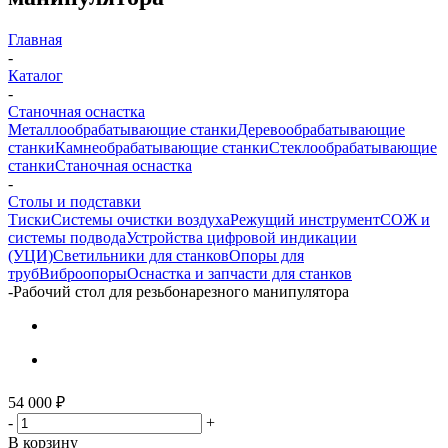
Главная
-
Каталог
-
Станочная оснастка
Металлообрабатывающие станки
Деревообрабатывающие
станки
Камнеобрабатывающие станки
Стеклообрабатывающие
станки
Станочная оснастка
-
Столы и подставки
Тиски
Системы очистки воздуха
Режущий инструмент
СОЖ и
системы подвода
Устройства цифровой индикации
(УЦИ)
Светильники для станков
Опоры для
труб
Виброопоры
Оснастка и запчасти для станков
-
Рабочий стол для резьбонарезного манипулятора
54 000
₽
-
+
В корзину