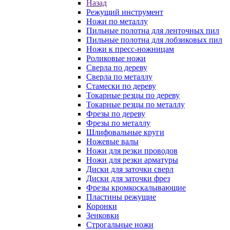
Назад
Режущий инструмент
Ножи по металлу
Пильные полотна для ленточных пил
Пильные полотна для лобзиковых пил
Ножи к пресс-ножницам
Роликовые ножи
Сверла по дереву
Сверла по металлу
Стамески по дереву
Токарные резцы по дереву
Токарные резцы по металлу
Фрезы по дереву
Фрезы по металлу
Шлифовальные круги
Ножевые валы
Ножи для резки проводов
Ножи для резки арматуры
Диски для заточки сверл
Диски для заточки фрез
Фрезы кромкоскалывающие
Пластины режущие
Коронки
Зенковки
Строгальные ножи