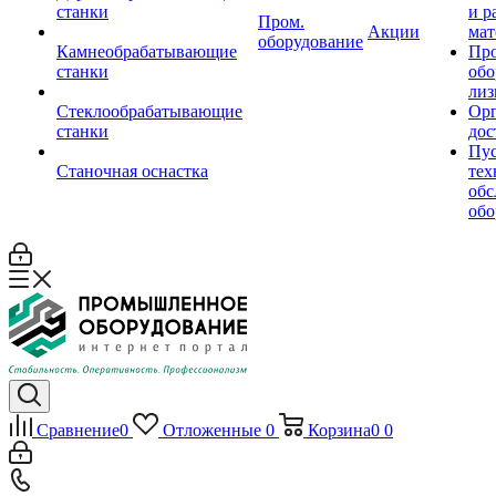
станки
и р
Пром.
Акции
мат
оборудование
Камнеобрабатывающие
Пр
станки
обо
лиз
Стеклообрабатывающие
Орг
станки
дос
Пус
Станочная оснастка
тех
обс
обо
Сравнение
0
Отложенные
0
Корзина
0
0