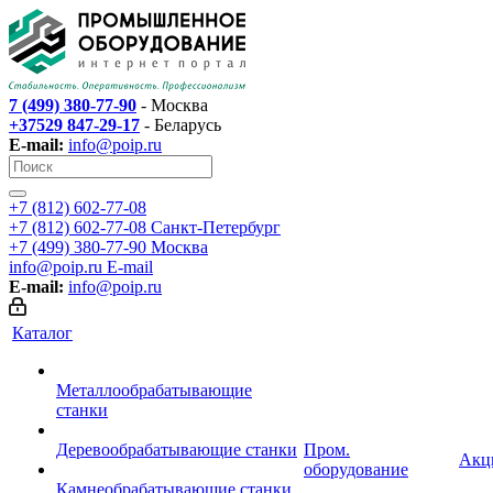
7 (499) 380-77-90
- Москва
+37529 847-29-17
- Беларусь
E-mail:
info@poip.ru
+7 (812) 602-77-08
+7 (812) 602-77-08
Санкт-Петербург
+7 (499) 380-77-90
Москва
info@poip.ru
E-mail
E-mail:
info@poip.ru
Каталог
Металлообрабатывающие
станки
Деревообрабатывающие станки
Пром.
Акц
оборудование
Камнеобрабатывающие станки