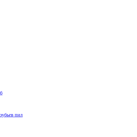
уб
 зубьев пил