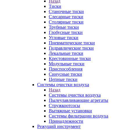
Назад
Тиски
Станочные тиски
Слесарные тиски
Столярные тиски
Трубные тиски
Глобусные тиски
Угловые тиски
Пневматические тиски
Гидравлические тиски
Лекальные тиски
Крестовинные тиски
Модульные тиски
Приспособления
Синусные тиски
Цепные тиски
Системы очистки воздуха
Назад
Системы очистки воздуха
Пылеулавливающие агрегаты
Стружкоотсосы
Вытяжные установки
Системы фильтрации воздуха
Принадлежности
Режущий инструмент