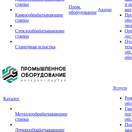
станки
и р
Пром.
Акции
мат
оборудование
Камнеобрабатывающие
Пр
станки
обо
лиз
Стеклообрабатывающие
Орг
станки
дос
Пус
Станочная оснастка
тех
обс
обо
Услуги
Рем
Каталог
обо
Гар
Металлообрабатывающие
пос
станки
обс
Пос
Деревообрабатывающие
зап