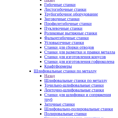
Гибочные станки
Листогибочные станки
Трубогибочное оборудование
Зиговочные станки
Профилегибочные станки
Пуклевочные станки
Роликовые вытяжные станки
Фальцегибочные станки
Угловысечные станки
Станки для сборки отводов
Станки для размотки и правки металла
Станки для изготовления конусов
Станки для изготовления гофроколена
Крафтформеры
Шлифовальные станки по металлу
Назад
Шлифовальные станки по металлу
Точильно-шлифовальные станки
Ленточно-шлифовальные станки
Станки для шлифовки и сопряжения
труб
Заточные станки
Шлифовально-полировальные станки
Полировальные станки