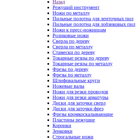
Назад
Режущий инструмент
Ножи по металлу
Пильные полотна для ленточных пил
Пильные полотна для лобзиковых пил
Ножи к пресс-ножницам
Роликовые ножи
Сверла по дереву
Сверла по металлу
Стамески по дереву
Токарные резцы по дереву
Токарные резцы по металлу
Фрезы по дереву
Фрезы по металлу
Шлифовальные круги
Ножевые валы
Ножи для резки проводов
Ножи для резки арматуры
Диски для заточки сверл
Диски для заточки фрез
Фрезы кромкоскалывающие
Пластины режущие
Коронки
Зенковки
Строгальные ножи