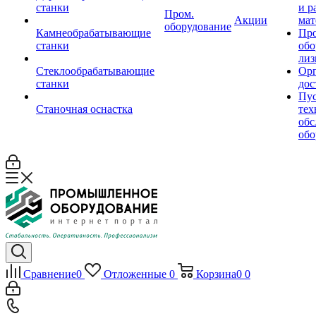
станки
и р
Пром.
Акции
мат
оборудование
Камнеобрабатывающие
Пр
станки
обо
лиз
Стеклообрабатывающие
Орг
станки
дос
Пус
Станочная оснастка
тех
обс
обо
Сравнение
0
Отложенные
0
Корзина
0
0