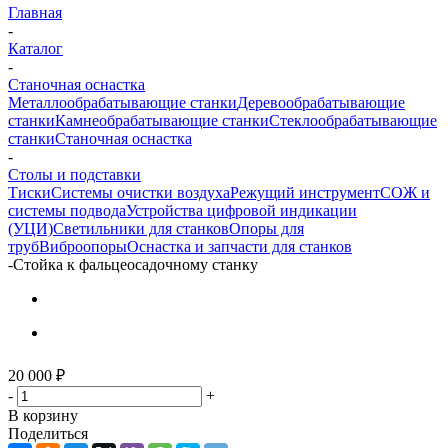
Главная
-
Каталог
-
Станочная оснастка
Металлообрабатывающие станки
Деревообрабатывающие
станки
Камнеобрабатывающие станки
Стеклообрабатывающие
станки
Станочная оснастка
-
Столы и подставки
Тиски
Системы очистки воздуха
Режущий инструмент
СОЖ и
системы подвода
Устройства цифровой индикации
(УЦИ)
Светильники для станков
Опоры для
труб
Виброопоры
Оснастка и запчасти для станков
-
Стойка к фальцеосадочному станку
20 000
₽
-
+
В корзину
Поделиться