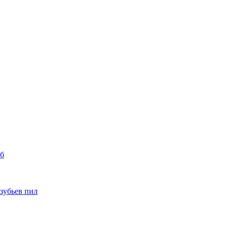
уб
 зубьев пил