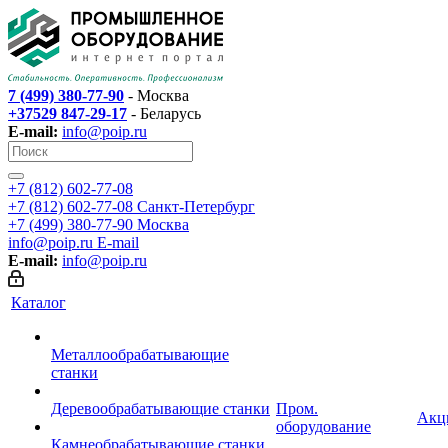
7 (499) 380-77-90
- Москва
+37529 847-29-17
- Беларусь
E-mail:
info@poip.ru
+7 (812) 602-77-08
+7 (812) 602-77-08
Санкт-Петербург
+7 (499) 380-77-90
Москва
info@poip.ru
E-mail
E-mail:
info@poip.ru
Каталог
Металлообрабатывающие
станки
Деревообрабатывающие станки
Пром.
Акц
оборудование
Камнеобрабатывающие станки