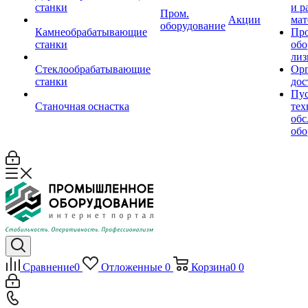
станки
и р
Пром.
Акции
мат
оборудование
Камнеобрабатывающие
Пр
станки
обо
лиз
Стеклообрабатывающие
Орг
станки
дос
Пус
Станочная оснастка
тех
обс
обо
Сравнение
0
Отложенные
0
Корзина
0
0