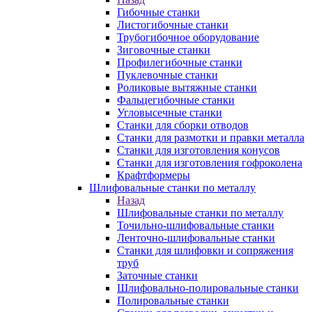
Гибочные станки
Листогибочные станки
Трубогибочное оборудование
Зиговочные станки
Профилегибочные станки
Пуклевочные станки
Роликовые вытяжные станки
Фальцегибочные станки
Угловысечные станки
Станки для сборки отводов
Станки для размотки и правки металла
Станки для изготовления конусов
Станки для изготовления гофроколена
Крафтформеры
Шлифовальные станки по металлу
Назад
Шлифовальные станки по металлу
Точильно-шлифовальные станки
Ленточно-шлифовальные станки
Станки для шлифовки и сопряжения
труб
Заточные станки
Шлифовально-полировальные станки
Полировальные станки