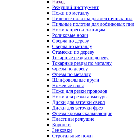
Назад
Режущий инструмент
Ножи по металлу
Пильные полотна для ленточных пил
Пильные полотна для лобзиковых пил
Ножи к пресс-ножницам
Роликовые ножи
Сверла по дереву
Сверла по металлу
Стамески по дереву
Токарные резцы по дереву
Токарные резцы по металлу
Фрезы по дереву
Фрезы по металлу
Шлифовальные круги
Ножевые валы
Ножи для резки проводов
Ножи для резки арматуры
Диски для заточки сверл
Диски для заточки фрез
Фрезы кромкоскалывающие
Пластины режущие
Коронки
Зенковки
Строгальные ножи