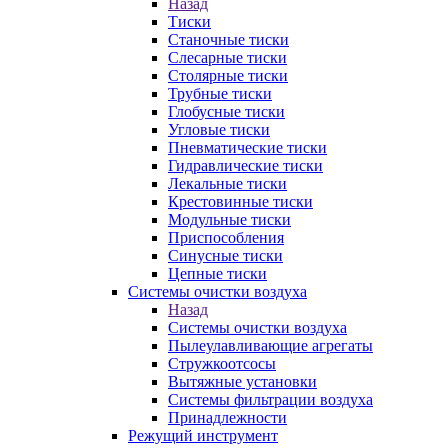
Назад
Тиски
Станочные тиски
Слесарные тиски
Столярные тиски
Трубные тиски
Глобусные тиски
Угловые тиски
Пневматические тиски
Гидравлические тиски
Лекальные тиски
Крестовинные тиски
Модульные тиски
Приспособления
Синусные тиски
Цепные тиски
Системы очистки воздуха
Назад
Системы очистки воздуха
Пылеулавливающие агрегаты
Стружкоотсосы
Вытяжные установки
Системы фильтрации воздуха
Принадлежности
Режущий инструмент