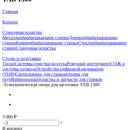
Главная
-
Каталог
-
Станочная оснастка
Металлообрабатывающие станки
Деревообрабатывающие
станки
Камнеобрабатывающие станки
Стеклообрабатывающие
станки
Станочная оснастка
-
Столы и подставки
Тиски
Системы очистки воздуха
Режущий инструмент
СОЖ и
системы подвода
Устройства цифровой индикации
(УЦИ)
Светильники для станков
Опоры для
труб
Виброопоры
Оснастка и запчасти для станков
-
Телескопическая опора для заготовки TAB 1300
3 000
₽
-
+
В корзину