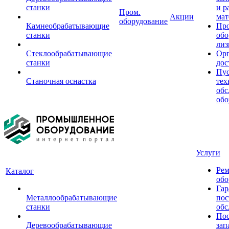
станки
и р
Пром.
Акции
мат
оборудование
Камнеобрабатывающие
Пр
станки
обо
лиз
Стеклообрабатывающие
Орг
станки
дос
Пус
Станочная оснастка
тех
обс
обо
Услуги
Рем
Каталог
обо
Гар
Металлообрабатывающие
пос
станки
обс
Пос
Деревообрабатывающие
зап