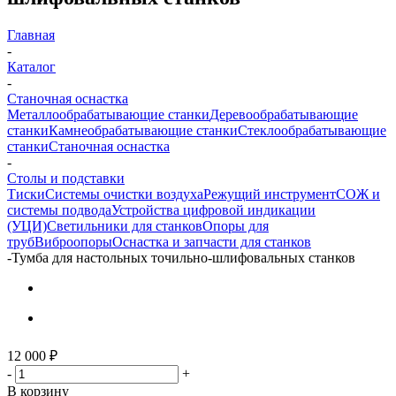
Главная
-
Каталог
-
Станочная оснастка
Металлообрабатывающие станки
Деревообрабатывающие
станки
Камнеобрабатывающие станки
Стеклообрабатывающие
станки
Станочная оснастка
-
Столы и подставки
Тиски
Системы очистки воздуха
Режущий инструмент
СОЖ и
системы подвода
Устройства цифровой индикации
(УЦИ)
Светильники для станков
Опоры для
труб
Виброопоры
Оснастка и запчасти для станков
-
Тумба для настольных точильно-шлифовальных станков
12 000
₽
-
+
В корзину