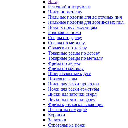
Назад
Режущий инструмент
Ножи по металлу
Пильные полотна для ленточных пил
Пильные полотна для лобзиковых пил
Ножи к пресс-ножницам
Роликовые ножи
Сверла по дереву
Сверла по металлу
Стамески по дереву
Токарные резцы по дереву
Токарные резцы по металлу
Фрезы по дереву
Фрезы по металлу
Шлифовальные круги
Ножевые валы
Ножи для резки проводов
Ножи для резки арматуры
Диски для заточки сверл
Диски для заточки фрез
Фрезы кромкоскалывающие
Пластины режущие
Коронки
Зенковки
Строгальные ножи