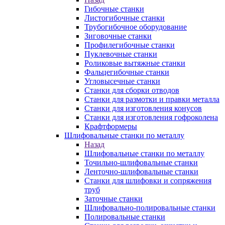
Гибочные станки
Листогибочные станки
Трубогибочное оборудование
Зиговочные станки
Профилегибочные станки
Пуклевочные станки
Роликовые вытяжные станки
Фальцегибочные станки
Угловысечные станки
Станки для сборки отводов
Станки для размотки и правки металла
Станки для изготовления конусов
Станки для изготовления гофроколена
Крафтформеры
Шлифовальные станки по металлу
Назад
Шлифовальные станки по металлу
Точильно-шлифовальные станки
Ленточно-шлифовальные станки
Станки для шлифовки и сопряжения
труб
Заточные станки
Шлифовально-полировальные станки
Полировальные станки