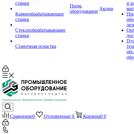
станки
и р
Пром.
Акции
мат
оборудование
Камнеобрабатывающие
Пр
станки
обо
лиз
Стеклообрабатывающие
Орг
станки
дос
Пус
Станочная оснастка
тех
обс
обо
Сравнение
0
Отложенные
0
Корзина
0
0