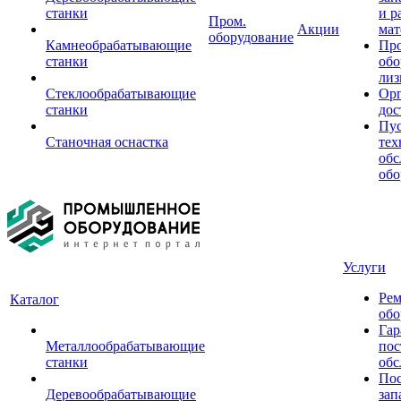
станки
и р
Пром.
Акции
мат
оборудование
Камнеобрабатывающие
Пр
станки
обо
лиз
Стеклообрабатывающие
Орг
станки
дос
Пус
Станочная оснастка
тех
обс
обо
Услуги
Рем
Каталог
обо
Гар
Металлообрабатывающие
пос
станки
обс
Пос
Деревообрабатывающие
зап