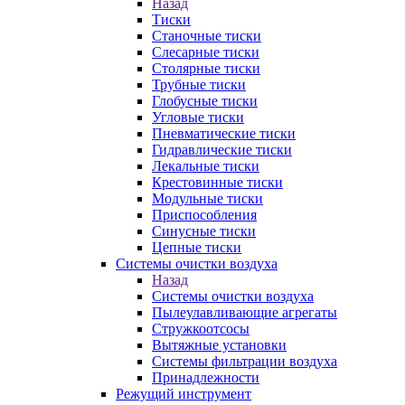
Назад
Тиски
Станочные тиски
Слесарные тиски
Столярные тиски
Трубные тиски
Глобусные тиски
Угловые тиски
Пневматические тиски
Гидравлические тиски
Лекальные тиски
Крестовинные тиски
Модульные тиски
Приспособления
Синусные тиски
Цепные тиски
Системы очистки воздуха
Назад
Системы очистки воздуха
Пылеулавливающие агрегаты
Стружкоотсосы
Вытяжные установки
Системы фильтрации воздуха
Принадлежности
Режущий инструмент