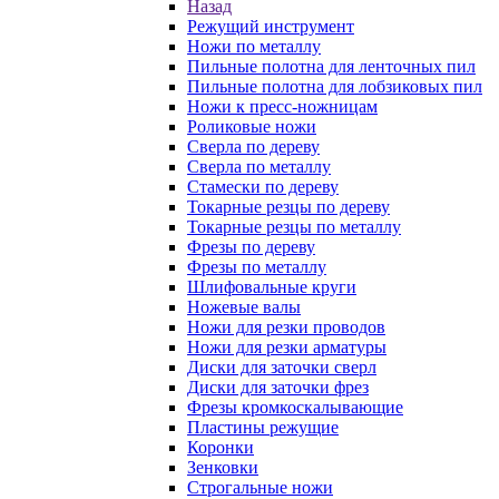
Назад
Режущий инструмент
Ножи по металлу
Пильные полотна для ленточных пил
Пильные полотна для лобзиковых пил
Ножи к пресс-ножницам
Роликовые ножи
Сверла по дереву
Сверла по металлу
Стамески по дереву
Токарные резцы по дереву
Токарные резцы по металлу
Фрезы по дереву
Фрезы по металлу
Шлифовальные круги
Ножевые валы
Ножи для резки проводов
Ножи для резки арматуры
Диски для заточки сверл
Диски для заточки фрез
Фрезы кромкоскалывающие
Пластины режущие
Коронки
Зенковки
Строгальные ножи