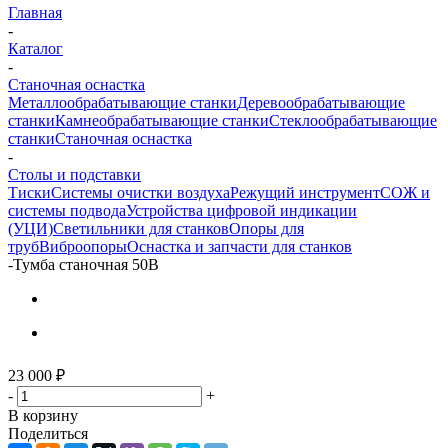
Главная
-
Каталог
-
Станочная оснастка
Металлообрабатывающие станки
Деревообрабатывающие
станки
Камнеобрабатывающие станки
Стеклообрабатывающие
станки
Станочная оснастка
-
Столы и подставки
Тиски
Системы очистки воздуха
Режущий инструмент
СОЖ и
системы подвода
Устройства цифровой индикации
(УЦИ)
Светильники для станков
Опоры для
труб
Виброопоры
Оснастка и запчасти для станков
-
Тумба станочная 50B
23 000
₽
-
+
В корзину
Поделиться