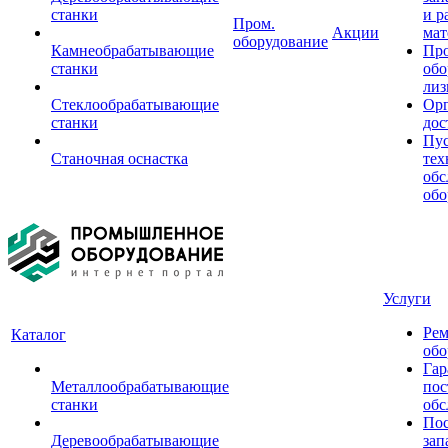
станки
и р
Пром.
Акции
мат
оборудование
Камнеобрабатывающие
Пр
станки
обо
лиз
Стеклообрабатывающие
Орг
станки
дос
Пус
Станочная оснастка
тех
обс
обо
Услуги
Рем
Каталог
обо
Гар
Металлообрабатывающие
пос
станки
обс
Пос
Деревообрабатывающие
зап