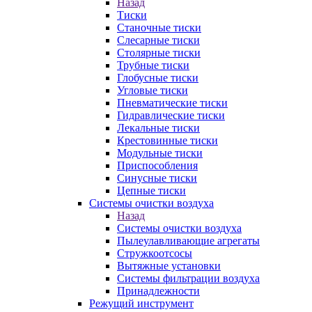
Назад
Тиски
Станочные тиски
Слесарные тиски
Столярные тиски
Трубные тиски
Глобусные тиски
Угловые тиски
Пневматические тиски
Гидравлические тиски
Лекальные тиски
Крестовинные тиски
Модульные тиски
Приспособления
Синусные тиски
Цепные тиски
Системы очистки воздуха
Назад
Системы очистки воздуха
Пылеулавливающие агрегаты
Стружкоотсосы
Вытяжные установки
Системы фильтрации воздуха
Принадлежности
Режущий инструмент