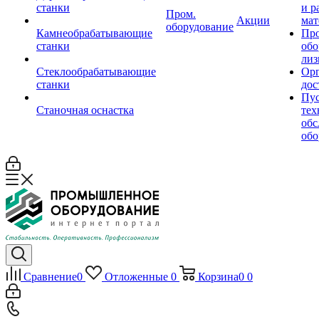
станки
и р
Пром.
Акции
мат
оборудование
Камнеобрабатывающие
Пр
станки
обо
лиз
Стеклообрабатывающие
Орг
станки
дос
Пус
Станочная оснастка
тех
обс
обо
Сравнение
0
Отложенные
0
Корзина
0
0