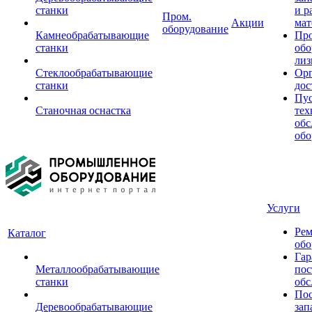
станки
и р
Пром.
Акции
мат
оборудование
Камнеобрабатывающие
Пр
станки
обо
лиз
Стеклообрабатывающие
Орг
станки
дос
Пус
Станочная оснастка
тех
обс
обо
Услуги
Рем
Каталог
обо
Гар
Металлообрабатывающие
пос
станки
обс
Пос
Деревообрабатывающие
зап