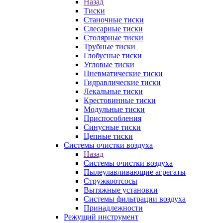
Назад
Тиски
Станочные тиски
Слесарные тиски
Столярные тиски
Трубные тиски
Глобусные тиски
Угловые тиски
Пневматические тиски
Гидравлические тиски
Лекальные тиски
Крестовинные тиски
Модульные тиски
Приспособления
Синусные тиски
Цепные тиски
Системы очистки воздуха
Назад
Системы очистки воздуха
Пылеулавливающие агрегаты
Стружкоотсосы
Вытяжные установки
Системы фильтрации воздуха
Принадлежности
Режущий инструмент