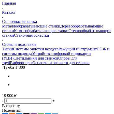
Главная
-
Каталог
-
Станочная оснастка
Металлообрабатывающие станки
Деревообрабатывающие
станки
Камнеобрабатывающие станки
Стеклообрабатывающие
станки
Станочная оснастка
-
Столы и подставки
Тиски
Системы очистки воздуха
Режущий инструмент
СОЖ и
системы подвода
Устройства цифровой индикации
(УЦИ)
Светильники для станков
Опоры для
труб
Виброопоры
Оснастка и запчасти для станков
-
Тумба Т-300
19 900
₽
-
+
В корзину
Поделиться