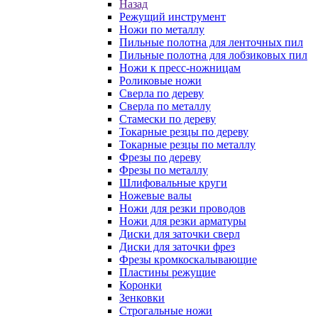
Назад
Режущий инструмент
Ножи по металлу
Пильные полотна для ленточных пил
Пильные полотна для лобзиковых пил
Ножи к пресс-ножницам
Роликовые ножи
Сверла по дереву
Сверла по металлу
Стамески по дереву
Токарные резцы по дереву
Токарные резцы по металлу
Фрезы по дереву
Фрезы по металлу
Шлифовальные круги
Ножевые валы
Ножи для резки проводов
Ножи для резки арматуры
Диски для заточки сверл
Диски для заточки фрез
Фрезы кромкоскалывающие
Пластины режущие
Коронки
Зенковки
Строгальные ножи