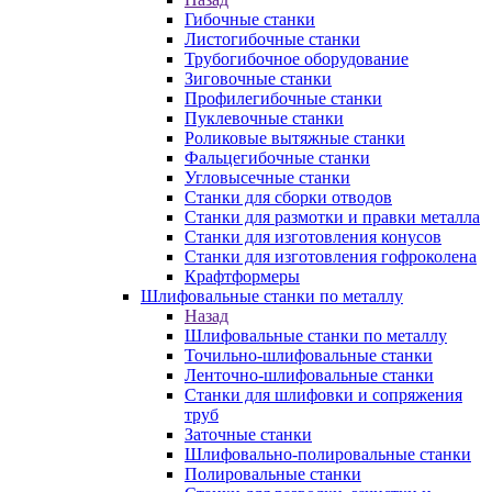
Гибочные станки
Листогибочные станки
Трубогибочное оборудование
Зиговочные станки
Профилегибочные станки
Пуклевочные станки
Роликовые вытяжные станки
Фальцегибочные станки
Угловысечные станки
Станки для сборки отводов
Станки для размотки и правки металла
Станки для изготовления конусов
Станки для изготовления гофроколена
Крафтформеры
Шлифовальные станки по металлу
Назад
Шлифовальные станки по металлу
Точильно-шлифовальные станки
Ленточно-шлифовальные станки
Станки для шлифовки и сопряжения
труб
Заточные станки
Шлифовально-полировальные станки
Полировальные станки