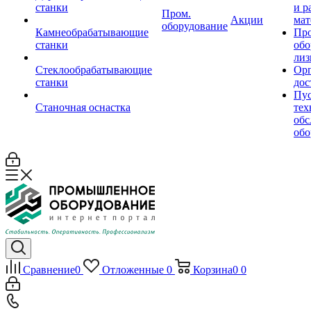
станки
и р
Пром.
Акции
мат
оборудование
Камнеобрабатывающие
Пр
станки
обо
лиз
Стеклообрабатывающие
Орг
станки
дос
Пус
Станочная оснастка
тех
обс
обо
Сравнение
0
Отложенные
0
Корзина
0
0