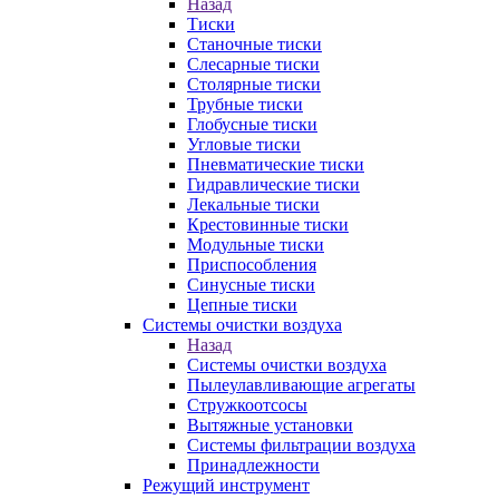
Назад
Тиски
Станочные тиски
Слесарные тиски
Столярные тиски
Трубные тиски
Глобусные тиски
Угловые тиски
Пневматические тиски
Гидравлические тиски
Лекальные тиски
Крестовинные тиски
Модульные тиски
Приспособления
Синусные тиски
Цепные тиски
Системы очистки воздуха
Назад
Системы очистки воздуха
Пылеулавливающие агрегаты
Стружкоотсосы
Вытяжные установки
Системы фильтрации воздуха
Принадлежности
Режущий инструмент