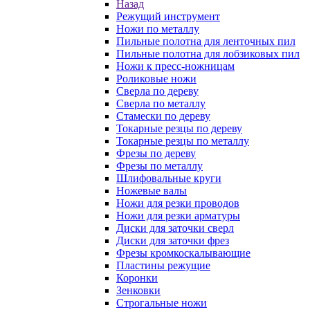
Назад
Режущий инструмент
Ножи по металлу
Пильные полотна для ленточных пил
Пильные полотна для лобзиковых пил
Ножи к пресс-ножницам
Роликовые ножи
Сверла по дереву
Сверла по металлу
Стамески по дереву
Токарные резцы по дереву
Токарные резцы по металлу
Фрезы по дереву
Фрезы по металлу
Шлифовальные круги
Ножевые валы
Ножи для резки проводов
Ножи для резки арматуры
Диски для заточки сверл
Диски для заточки фрез
Фрезы кромкоскалывающие
Пластины режущие
Коронки
Зенковки
Строгальные ножи