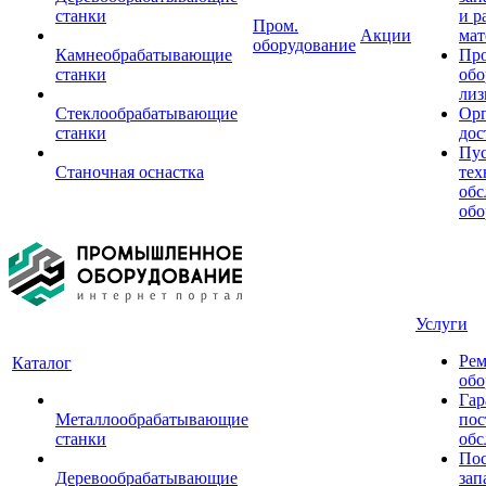
станки
и р
Пром.
Акции
мат
оборудование
Камнеобрабатывающие
Пр
станки
обо
лиз
Стеклообрабатывающие
Орг
станки
дос
Пус
Станочная оснастка
тех
обс
обо
Услуги
Рем
Каталог
обо
Гар
Металлообрабатывающие
пос
станки
обс
Пос
Деревообрабатывающие
зап