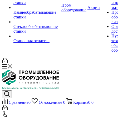
станки
и р
Пром.
Акции
мат
оборудование
Камнеобрабатывающие
Пр
станки
обо
лиз
Стеклообрабатывающие
Орг
станки
дос
Пус
Станочная оснастка
тех
обс
обо
Сравнение
0
Отложенные
0
Корзина
0
0