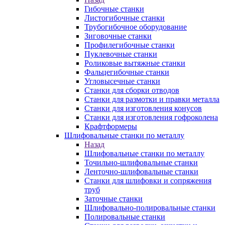
Гибочные станки
Листогибочные станки
Трубогибочное оборудование
Зиговочные станки
Профилегибочные станки
Пуклевочные станки
Роликовые вытяжные станки
Фальцегибочные станки
Угловысечные станки
Станки для сборки отводов
Станки для размотки и правки металла
Станки для изготовления конусов
Станки для изготовления гофроколена
Крафтформеры
Шлифовальные станки по металлу
Назад
Шлифовальные станки по металлу
Точильно-шлифовальные станки
Ленточно-шлифовальные станки
Станки для шлифовки и сопряжения
труб
Заточные станки
Шлифовально-полировальные станки
Полировальные станки