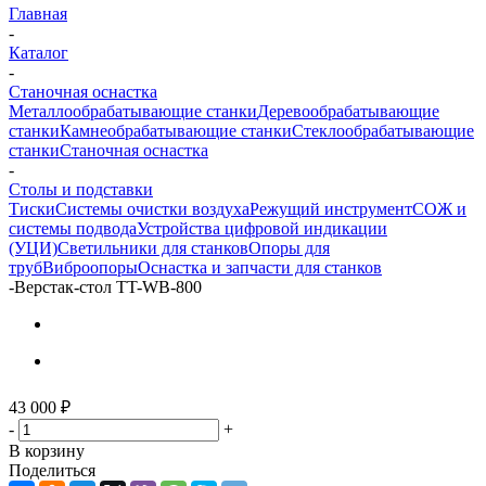
Главная
-
Каталог
-
Станочная оснастка
Металлообрабатывающие станки
Деревообрабатывающие
станки
Камнеобрабатывающие станки
Стеклообрабатывающие
станки
Станочная оснастка
-
Столы и подставки
Тиски
Системы очистки воздуха
Режущий инструмент
СОЖ и
системы подвода
Устройства цифровой индикации
(УЦИ)
Светильники для станков
Опоры для
труб
Виброопоры
Оснастка и запчасти для станков
-
Верстак-стол TT-WB-800
43 000
₽
-
+
В корзину
Поделиться