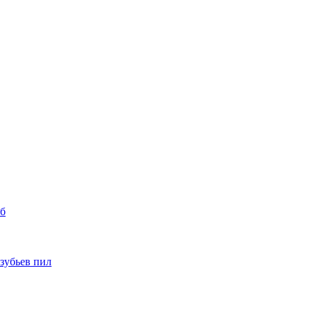
уб
 зубьев пил