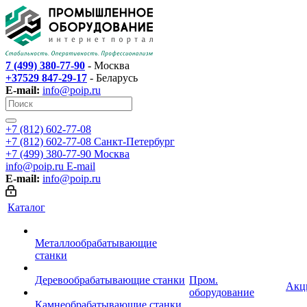
7 (499) 380-77-90
- Москва
+37529 847-29-17
- Беларусь
E-mail:
info@poip.ru
+7 (812) 602-77-08
+7 (812) 602-77-08
Санкт-Петербург
+7 (499) 380-77-90
Москва
info@poip.ru
E-mail
E-mail:
info@poip.ru
Каталог
Металлообрабатывающие
станки
Деревообрабатывающие станки
Пром.
Акц
оборудование
Камнеобрабатывающие станки