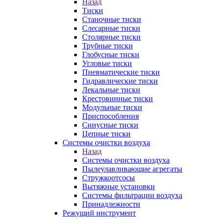
Назад
Тиски
Станочные тиски
Слесарные тиски
Столярные тиски
Трубные тиски
Глобусные тиски
Угловые тиски
Пневматические тиски
Гидравлические тиски
Лекальные тиски
Крестовинные тиски
Модульные тиски
Приспособления
Синусные тиски
Цепные тиски
Системы очистки воздуха
Назад
Системы очистки воздуха
Пылеулавливающие агрегаты
Стружкоотсосы
Вытяжные установки
Системы фильтрации воздуха
Принадлежности
Режущий инструмент