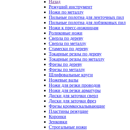
Назад
Режущий инструмент
Ножи по металлу
Пильные полотна для ленточных пил
Пильные полотна для лобзиковых пил
Ножи к пресс-ножницам
Роликовые ножи
Сверла по дереву
Сверла по металлу
Стамески по дереву
Токарные резцы по дереву
Токарные резцы по металлу
Фрезы по дереву
Фрезы по металлу
Шлифовальные круги
Ножевые валы
Ножи для резки проводов
Ножи для резки арматуры
Диски для заточки сверл
Диски для заточки фрез
Фрезы кромкоскалывающие
Пластины режущие
Коронки
Зенковки
Строгальные ножи