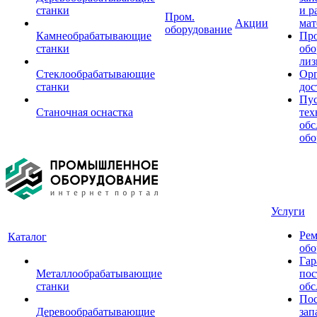
станки
и р
Пром.
Акции
мат
оборудование
Камнеобрабатывающие
Пр
станки
обо
лиз
Стеклообрабатывающие
Орг
станки
дос
Пус
Станочная оснастка
тех
обс
обо
Услуги
Рем
Каталог
обо
Гар
Металлообрабатывающие
пос
станки
обс
Пос
Деревообрабатывающие
зап