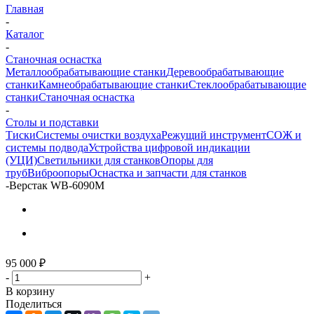
Главная
-
Каталог
-
Станочная оснастка
Металлообрабатывающие станки
Деревообрабатывающие
станки
Камнеобрабатывающие станки
Стеклообрабатывающие
станки
Станочная оснастка
-
Столы и подставки
Тиски
Системы очистки воздуха
Режущий инструмент
СОЖ и
системы подвода
Устройства цифровой индикации
(УЦИ)
Светильники для станков
Опоры для
труб
Виброопоры
Оснастка и запчасти для станков
-
Верстак WB-6090M
95 000
₽
-
+
В корзину
Поделиться