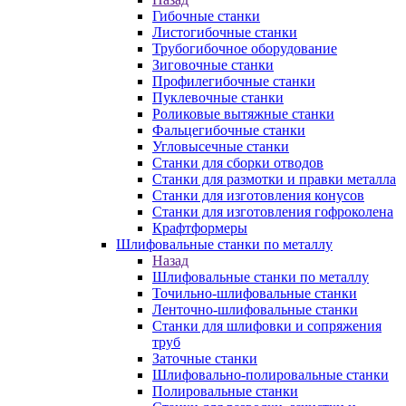
Гибочные станки
Листогибочные станки
Трубогибочное оборудование
Зиговочные станки
Профилегибочные станки
Пуклевочные станки
Роликовые вытяжные станки
Фальцегибочные станки
Угловысечные станки
Станки для сборки отводов
Станки для размотки и правки металла
Станки для изготовления конусов
Станки для изготовления гофроколена
Крафтформеры
Шлифовальные станки по металлу
Назад
Шлифовальные станки по металлу
Точильно-шлифовальные станки
Ленточно-шлифовальные станки
Станки для шлифовки и сопряжения
труб
Заточные станки
Шлифовально-полировальные станки
Полировальные станки