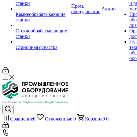
станки
и р
Пром.
Акции
мат
оборудование
Камнеобрабатывающие
Пр
станки
обо
лиз
Стеклообрабатывающие
Орг
станки
дос
Пус
Станочная оснастка
тех
обс
обо
Сравнение
0
Отложенные
0
Корзина
0
0