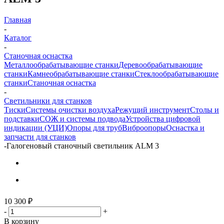
Главная
-
Каталог
-
Станочная оснастка
Металлообрабатывающие станки
Деревообрабатывающие
станки
Камнеобрабатывающие станки
Стеклообрабатывающие
станки
Станочная оснастка
-
Светильники для станков
Тиски
Системы очистки воздуха
Режущий инструмент
Столы и
подставки
СОЖ и системы подвода
Устройства цифровой
индикации (УЦИ)
Опоры для труб
Виброопоры
Оснастка и
запчасти для станков
-
Галогеновый станочный светильник ALM 3
10 300
₽
-
+
В корзину