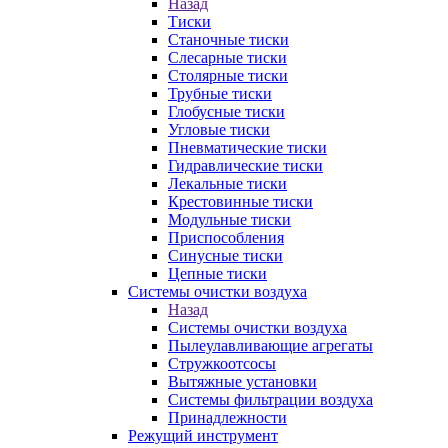
Назад
Тиски
Станочные тиски
Слесарные тиски
Столярные тиски
Трубные тиски
Глобусные тиски
Угловые тиски
Пневматические тиски
Гидравлические тиски
Лекальные тиски
Крестовинные тиски
Модульные тиски
Приспособления
Синусные тиски
Цепные тиски
Системы очистки воздуха
Назад
Системы очистки воздуха
Пылеулавливающие агрегаты
Стружкоотсосы
Вытяжные установки
Системы фильтрации воздуха
Принадлежности
Режущий инструмент