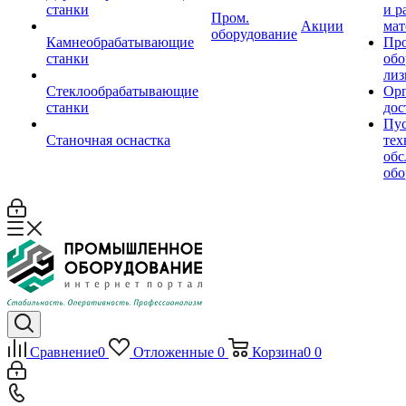
станки
и р
Пром.
Акции
мат
оборудование
Камнеобрабатывающие
Пр
станки
обо
лиз
Стеклообрабатывающие
Орг
станки
дос
Пус
Станочная оснастка
тех
обс
обо
Сравнение
0
Отложенные
0
Корзина
0
0