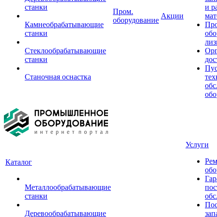
станки
и р
Пром.
Акции
мат
оборудование
Камнеобрабатывающие
Пр
станки
обо
лиз
Стеклообрабатывающие
Орг
станки
дос
Пус
Станочная оснастка
тех
обс
обо
Услуги
Рем
Каталог
обо
Гар
Металлообрабатывающие
пос
станки
обс
Пос
Деревообрабатывающие
зап