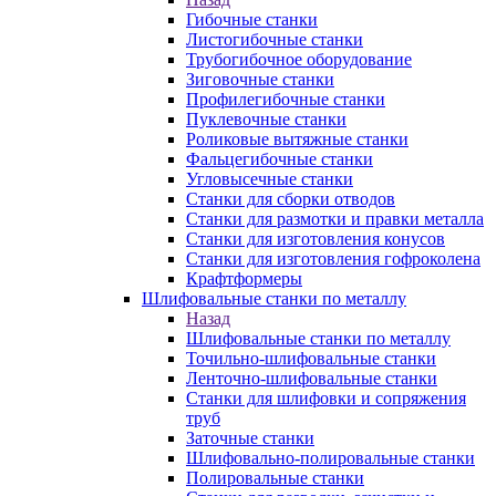
Гибочные станки
Листогибочные станки
Трубогибочное оборудование
Зиговочные станки
Профилегибочные станки
Пуклевочные станки
Роликовые вытяжные станки
Фальцегибочные станки
Угловысечные станки
Станки для сборки отводов
Станки для размотки и правки металла
Станки для изготовления конусов
Станки для изготовления гофроколена
Крафтформеры
Шлифовальные станки по металлу
Назад
Шлифовальные станки по металлу
Точильно-шлифовальные станки
Ленточно-шлифовальные станки
Станки для шлифовки и сопряжения
труб
Заточные станки
Шлифовально-полировальные станки
Полировальные станки