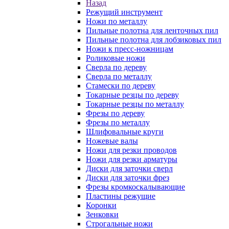
Назад
Режущий инструмент
Ножи по металлу
Пильные полотна для ленточных пил
Пильные полотна для лобзиковых пил
Ножи к пресс-ножницам
Роликовые ножи
Сверла по дереву
Сверла по металлу
Стамески по дереву
Токарные резцы по дереву
Токарные резцы по металлу
Фрезы по дереву
Фрезы по металлу
Шлифовальные круги
Ножевые валы
Ножи для резки проводов
Ножи для резки арматуры
Диски для заточки сверл
Диски для заточки фрез
Фрезы кромкоскалывающие
Пластины режущие
Коронки
Зенковки
Строгальные ножи