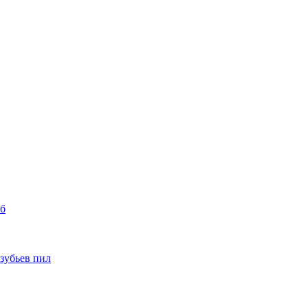
уб
 зубьев пил