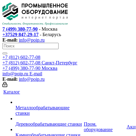
7 (499) 380-77-90
- Москва
+37529 847-29-17
- Беларусь
E-mail:
info@poip.ru
+7 (812) 602-77-08
+7 (812) 602-77-08
Санкт-Петербург
+7 (499) 380-77-90
Москва
info@poip.ru
E-mail
E-mail:
info@poip.ru
Каталог
Металлообрабатывающие
станки
Деревообрабатывающие станки
Пром.
Акц
оборудование
Камнеобрабатывающие станки