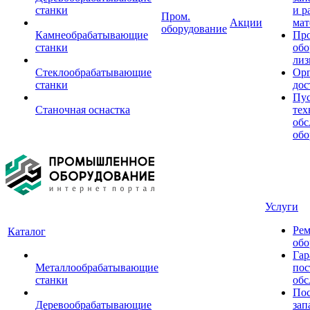
станки
и р
Пром.
Акции
мат
оборудование
Камнеобрабатывающие
Пр
станки
обо
лиз
Стеклообрабатывающие
Орг
станки
дос
Пус
Станочная оснастка
тех
обс
обо
Услуги
Рем
Каталог
обо
Гар
Металлообрабатывающие
пос
станки
обс
Пос
Деревообрабатывающие
зап