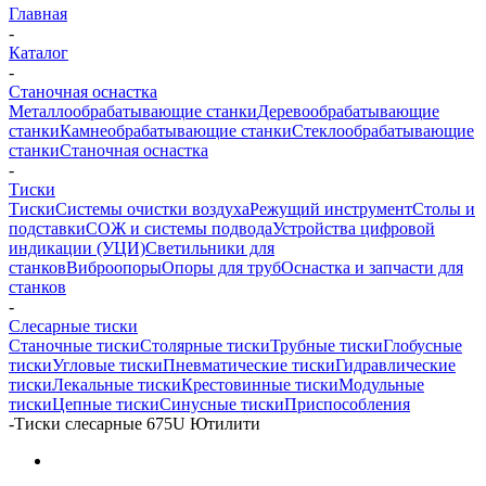
Главная
-
Каталог
-
Станочная оснастка
Металлообрабатывающие станки
Деревообрабатывающие
станки
Камнеобрабатывающие станки
Стеклообрабатывающие
станки
Станочная оснастка
-
Тиски
Тиски
Системы очистки воздуха
Режущий инструмент
Столы и
подставки
СОЖ и системы подвода
Устройства цифровой
индикации (УЦИ)
Светильники для
станков
Виброопоры
Опоры для труб
Оснастка и запчасти для
станков
-
Слесарные тиски
Станочные тиски
Столярные тиски
Трубные тиски
Глобусные
тиски
Угловые тиски
Пневматические тиски
Гидравлические
тиски
Лекальные тиски
Крестовинные тиски
Модульные
тиски
Цепные тиски
Синусные тиски
Приспособления
-
Тиски слесарные 675U Ютилити