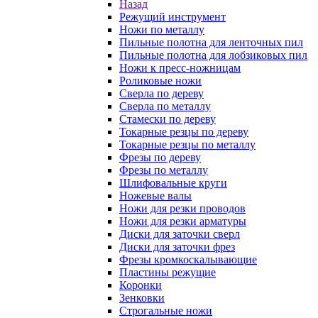
Назад
Режущий инструмент
Ножи по металлу
Пильные полотна для ленточных пил
Пильные полотна для лобзиковых пил
Ножи к пресс-ножницам
Роликовые ножи
Сверла по дереву
Сверла по металлу
Стамески по дереву
Токарные резцы по дереву
Токарные резцы по металлу
Фрезы по дереву
Фрезы по металлу
Шлифовальные круги
Ножевые валы
Ножи для резки проводов
Ножи для резки арматуры
Диски для заточки сверл
Диски для заточки фрез
Фрезы кромкоскалывающие
Пластины режущие
Коронки
Зенковки
Строгальные ножи