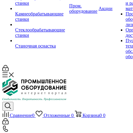
станки
и р
Пром.
Акции
мат
оборудование
Камнеобрабатывающие
Пр
станки
обо
лиз
Стеклообрабатывающие
Орг
станки
дос
Пус
Станочная оснастка
тех
обс
обо
Сравнение
0
Отложенные
0
Корзина
0
0