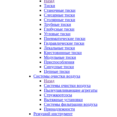
Назад
Тиски
Станочные тиски
Слесарные тиски
Столярные тиски
Трубные тиски
Глобусные тиски
Угловые тиски
Пневматические тиски
Гидравлические тиски
Лекальные тиски
Крестовинные тиски
Модульные тиски
Приспособления
Синусные тиски
Цепные тиски
Системы очистки воздуха
Назад
Системы очистки воздуха
Пылеулавливающие агрегаты
Стружкоотсосы
Вытяжные установки
Системы фильтрации воздуха
Принадлежности
Режущий инструмент