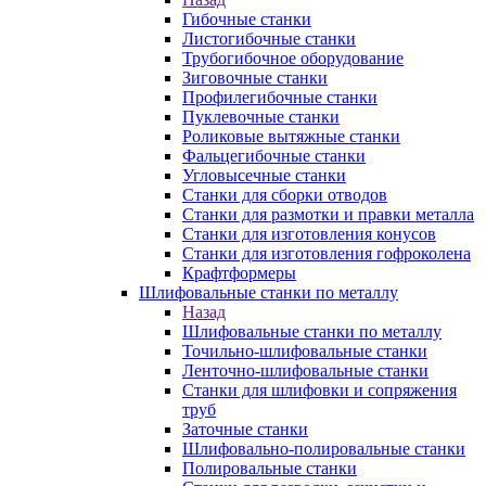
Гибочные станки
Листогибочные станки
Трубогибочное оборудование
Зиговочные станки
Профилегибочные станки
Пуклевочные станки
Роликовые вытяжные станки
Фальцегибочные станки
Угловысечные станки
Станки для сборки отводов
Станки для размотки и правки металла
Станки для изготовления конусов
Станки для изготовления гофроколена
Крафтформеры
Шлифовальные станки по металлу
Назад
Шлифовальные станки по металлу
Точильно-шлифовальные станки
Ленточно-шлифовальные станки
Станки для шлифовки и сопряжения
труб
Заточные станки
Шлифовально-полировальные станки
Полировальные станки