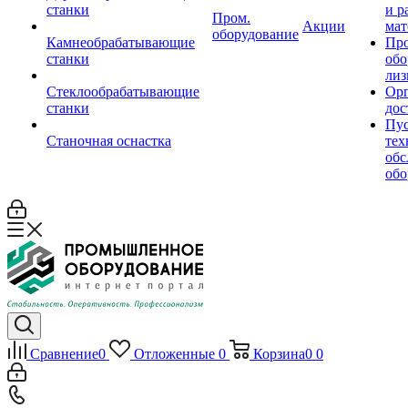
станки
и р
Пром.
Акции
мат
оборудование
Камнеобрабатывающие
Пр
станки
обо
лиз
Стеклообрабатывающие
Орг
станки
дос
Пус
Станочная оснастка
тех
обс
обо
Сравнение
0
Отложенные
0
Корзина
0
0