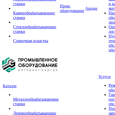
станки
и р
Пром.
Акции
мат
оборудование
Камнеобрабатывающие
Пр
станки
обо
лиз
Стеклообрабатывающие
Орг
станки
дос
Пус
Станочная оснастка
тех
обс
обо
Услуги
Рем
Каталог
обо
Гар
Металлообрабатывающие
пос
станки
обс
Пос
Деревообрабатывающие
зап