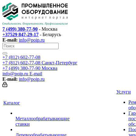
7 (499) 380-77-90
- Москва
+37529 847-29-17
- Беларусь
E-mail:
info@poip.ru
+7 (812) 602-77-08
+7 (812) 602-77-08
Санкт-Петербург
+7 (499) 380-77-90
Москва
info@poip.ru
E-mail
E-mail:
info@poip.ru
Услуги
Рем
Каталог
обо
Гар
Металлообрабатывающие
пос
станки
обс
Пос
Деревообрабатывающие
зап