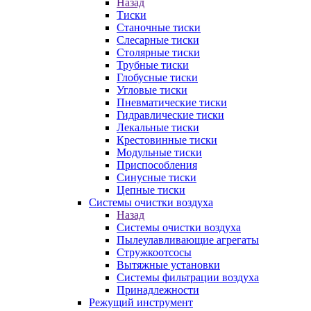
Назад
Тиски
Станочные тиски
Слесарные тиски
Столярные тиски
Трубные тиски
Глобусные тиски
Угловые тиски
Пневматические тиски
Гидравлические тиски
Лекальные тиски
Крестовинные тиски
Модульные тиски
Приспособления
Синусные тиски
Цепные тиски
Системы очистки воздуха
Назад
Системы очистки воздуха
Пылеулавливающие агрегаты
Стружкоотсосы
Вытяжные установки
Системы фильтрации воздуха
Принадлежности
Режущий инструмент