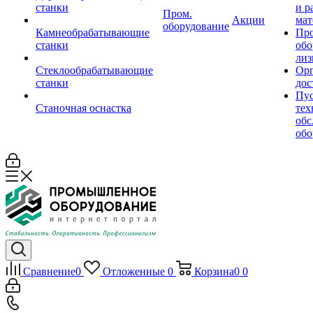
станки
и р
Пром.
Акции
мат
оборудование
Камнеобрабатывающие
Пр
станки
обо
лиз
Стеклообрабатывающие
Орг
станки
дос
Пус
Станочная оснастка
тех
обс
обо
Сравнение
0
Отложенные
0
Корзина
0
0