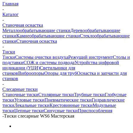
Главная
-
Каталог
-
Станочная оснастка
Металлообрабатывающие станки
Деревообрабатывающие
станки
Камнеобрабатывающие станки
Стеклообрабатывающие
станки
Станочная оснастка
-
Тиски
Тиски
Системы очистки воздуха
Режущий инструмент
Столы и
подставки
СОЖ и системы подвода
Устройства цифровой
индикации (УЦИ)
Светильники для
станков
Виброопоры
Опоры для труб
Оснастка и запчасти для
станков
-
Слесарные тиски
Станочные тиски
Столярные тиски
Трубные тиски
Глобусные
тиски
Угловые тиски
Пневматические тиски
Гидравлические
тиски
Лекальные тиски
Крестовинные тиски
Модульные
тиски
Цепные тиски
Синусные тиски
Приспособления
-
Тиски слесарные WS6 Мастерская