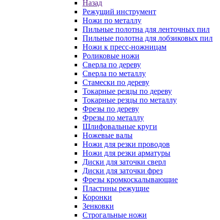
Назад
Режущий инструмент
Ножи по металлу
Пильные полотна для ленточных пил
Пильные полотна для лобзиковых пил
Ножи к пресс-ножницам
Роликовые ножи
Сверла по дереву
Сверла по металлу
Стамески по дереву
Токарные резцы по дереву
Токарные резцы по металлу
Фрезы по дереву
Фрезы по металлу
Шлифовальные круги
Ножевые валы
Ножи для резки проводов
Ножи для резки арматуры
Диски для заточки сверл
Диски для заточки фрез
Фрезы кромкоскалывающие
Пластины режущие
Коронки
Зенковки
Строгальные ножи