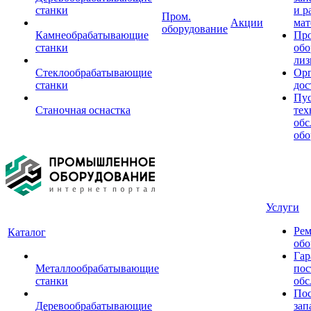
станки
и р
Пром.
Акции
мат
оборудование
Камнеобрабатывающие
Пр
станки
обо
лиз
Стеклообрабатывающие
Орг
станки
дос
Пус
Станочная оснастка
тех
обс
обо
Услуги
Рем
Каталог
обо
Гар
Металлообрабатывающие
пос
станки
обс
Пос
Деревообрабатывающие
зап