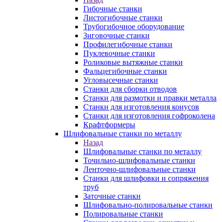
Гибочные станки
Листогибочные станки
Трубогибочное оборудование
Зиговочные станки
Профилегибочные станки
Пуклевочные станки
Роликовые вытяжные станки
Фальцегибочные станки
Угловысечные станки
Станки для сборки отводов
Станки для размотки и правки металла
Станки для изготовления конусов
Станки для изготовления гофроколена
Крафтформеры
Шлифовальные станки по металлу
Назад
Шлифовальные станки по металлу
Точильно-шлифовальные станки
Ленточно-шлифовальные станки
Станки для шлифовки и сопряжения
труб
Заточные станки
Шлифовально-полировальные станки
Полировальные станки