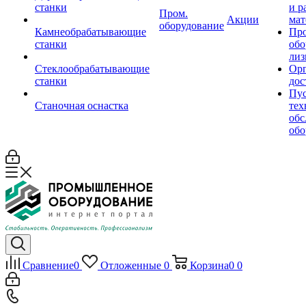
станки
и р
Пром.
Акции
мат
оборудование
Камнеобрабатывающие
Пр
станки
обо
лиз
Стеклообрабатывающие
Орг
станки
дос
Пус
Станочная оснастка
тех
обс
обо
Сравнение
0
Отложенные
0
Корзина
0
0