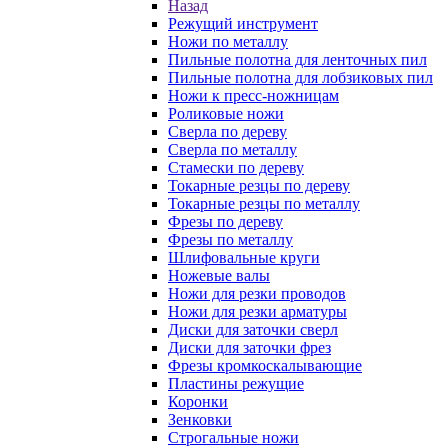
Назад
Режущий инструмент
Ножи по металлу
Пильные полотна для ленточных пил
Пильные полотна для лобзиковых пил
Ножи к пресс-ножницам
Роликовые ножи
Сверла по дереву
Сверла по металлу
Стамески по дереву
Токарные резцы по дереву
Токарные резцы по металлу
Фрезы по дереву
Фрезы по металлу
Шлифовальные круги
Ножевые валы
Ножи для резки проводов
Ножи для резки арматуры
Диски для заточки сверл
Диски для заточки фрез
Фрезы кромкоскалывающие
Пластины режущие
Коронки
Зенковки
Строгальные ножи