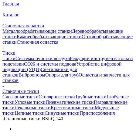
Главная
-
Каталог
-
Станочная оснастка
Металлообрабатывающие станки
Деревообрабатывающие
станки
Камнеобрабатывающие станки
Стеклообрабатывающие
станки
Станочная оснастка
-
Тиски
Тиски
Системы очистки воздуха
Режущий инструмент
Столы и
подставки
СОЖ и системы подвода
Устройства цифровой
индикации (УЦИ)
Светильники для
станков
Виброопоры
Опоры для труб
Оснастка и запчасти для
станков
-
Станочные тиски
Слесарные тиски
Столярные тиски
Трубные тиски
Глобусные
тиски
Угловые тиски
Пневматические тиски
Гидравлические
тиски
Лекальные тиски
Крестовинные тиски
Модульные
тиски
Цепные тиски
Синусные тиски
Приспособления
-
Станочные тиски BSI-Q 140