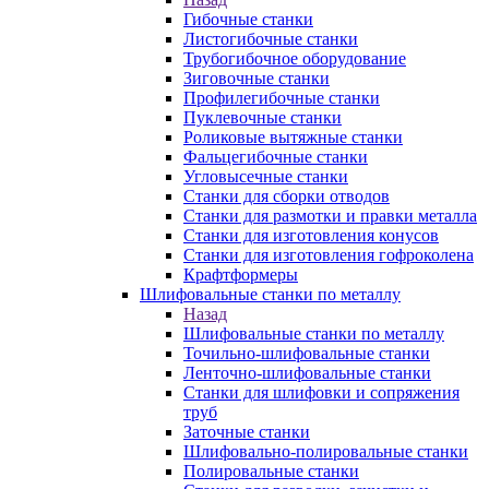
Гибочные станки
Листогибочные станки
Трубогибочное оборудование
Зиговочные станки
Профилегибочные станки
Пуклевочные станки
Роликовые вытяжные станки
Фальцегибочные станки
Угловысечные станки
Станки для сборки отводов
Станки для размотки и правки металла
Станки для изготовления конусов
Станки для изготовления гофроколена
Крафтформеры
Шлифовальные станки по металлу
Назад
Шлифовальные станки по металлу
Точильно-шлифовальные станки
Ленточно-шлифовальные станки
Станки для шлифовки и сопряжения
труб
Заточные станки
Шлифовально-полировальные станки
Полировальные станки