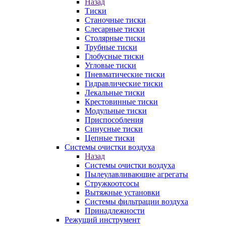
Назад
Тиски
Станочные тиски
Слесарные тиски
Столярные тиски
Трубные тиски
Глобусные тиски
Угловые тиски
Пневматические тиски
Гидравлические тиски
Лекальные тиски
Крестовинные тиски
Модульные тиски
Приспособления
Синусные тиски
Цепные тиски
Системы очистки воздуха
Назад
Системы очистки воздуха
Пылеулавливающие агрегаты
Стружкоотсосы
Вытяжные установки
Системы фильтрации воздуха
Принадлежности
Режущий инструмент