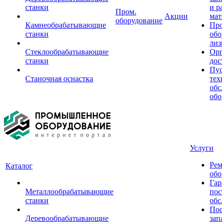
станки
и р
Пром.
Акции
мат
оборудование
Камнеобрабатывающие
Пр
станки
обо
лиз
Стеклообрабатывающие
Орг
станки
дос
Пус
Станочная оснастка
тех
обс
обо
Услуги
Рем
Каталог
обо
Гар
Металлообрабатывающие
пос
станки
обс
Пос
Деревообрабатывающие
зап