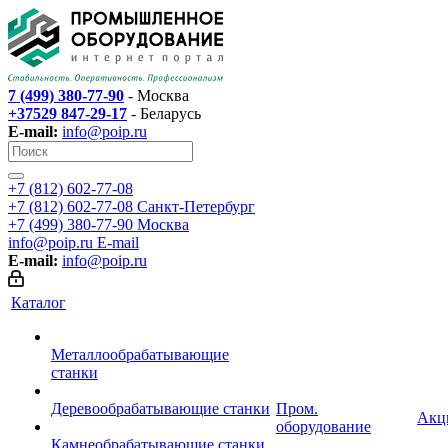
7 (499) 380-77-90
- Москва
+37529 847-29-17
- Беларусь
E-mail:
info@poip.ru
+7 (812) 602-77-08
+7 (812) 602-77-08
Санкт-Петербург
+7 (499) 380-77-90
Москва
info@poip.ru
E-mail
E-mail:
info@poip.ru
Каталог
Металлообрабатывающие
станки
Деревообрабатывающие станки
Пром.
Акц
оборудование
Камнеобрабатывающие станки