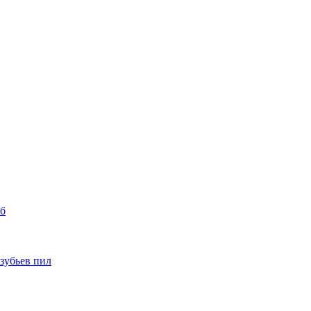
уб
 зубьев пил