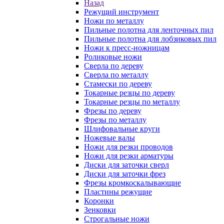
Назад
Режущий инструмент
Ножи по металлу
Пильные полотна для ленточных пил
Пильные полотна для лобзиковых пил
Ножи к пресс-ножницам
Роликовые ножи
Сверла по дереву
Сверла по металлу
Стамески по дереву
Токарные резцы по дереву
Токарные резцы по металлу
Фрезы по дереву
Фрезы по металлу
Шлифовальные круги
Ножевые валы
Ножи для резки проводов
Ножи для резки арматуры
Диски для заточки сверл
Диски для заточки фрез
Фрезы кромкоскалывающие
Пластины режущие
Коронки
Зенковки
Строгальные ножи