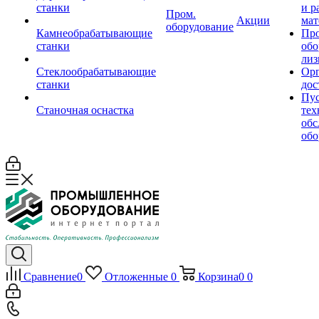
станки
и р
Пром.
Акции
мат
оборудование
Камнеобрабатывающие
Пр
станки
обо
лиз
Стеклообрабатывающие
Орг
станки
дос
Пус
Станочная оснастка
тех
обс
обо
Сравнение
0
Отложенные
0
Корзина
0
0