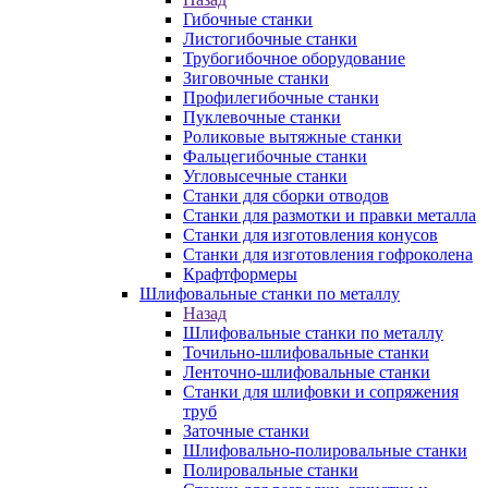
Гибочные станки
Листогибочные станки
Трубогибочное оборудование
Зиговочные станки
Профилегибочные станки
Пуклевочные станки
Роликовые вытяжные станки
Фальцегибочные станки
Угловысечные станки
Станки для сборки отводов
Станки для размотки и правки металла
Станки для изготовления конусов
Станки для изготовления гофроколена
Крафтформеры
Шлифовальные станки по металлу
Назад
Шлифовальные станки по металлу
Точильно-шлифовальные станки
Ленточно-шлифовальные станки
Станки для шлифовки и сопряжения
труб
Заточные станки
Шлифовально-полировальные станки
Полировальные станки