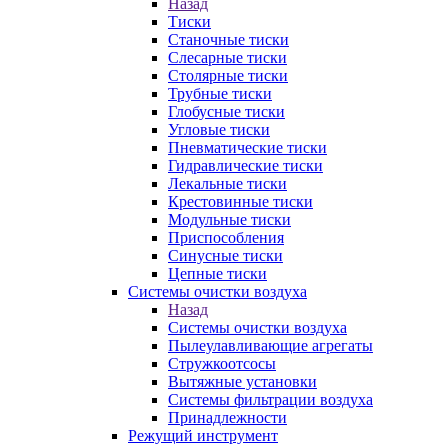
Назад
Тиски
Станочные тиски
Слесарные тиски
Столярные тиски
Трубные тиски
Глобусные тиски
Угловые тиски
Пневматические тиски
Гидравлические тиски
Лекальные тиски
Крестовинные тиски
Модульные тиски
Приспособления
Синусные тиски
Цепные тиски
Системы очистки воздуха
Назад
Системы очистки воздуха
Пылеулавливающие агрегаты
Стружкоотсосы
Вытяжные установки
Системы фильтрации воздуха
Принадлежности
Режущий инструмент