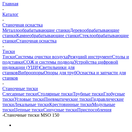
Главная
-
Каталог
-
Станочная оснастка
Металлообрабатывающие станки
Деревообрабатывающие
станки
Камнеобрабатывающие станки
Стеклообрабатывающие
станки
Станочная оснастка
-
Тиски
Тиски
Системы очистки воздуха
Режущий инструмент
Столы и
подставки
СОЖ и системы подвода
Устройства цифровой
индикации (УЦИ)
Светильники для
станков
Виброопоры
Опоры для труб
Оснастка и запчасти для
станков
-
Станочные тиски
Слесарные тиски
Столярные тиски
Трубные тиски
Глобусные
тиски
Угловые тиски
Пневматические тиски
Гидравлические
тиски
Лекальные тиски
Крестовинные тиски
Модульные
тиски
Цепные тиски
Синусные тиски
Приспособления
-
Станочные тиски MSO 150