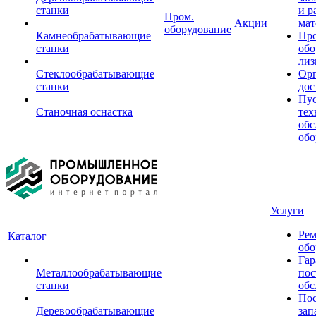
станки
и р
Пром.
Акции
мат
оборудование
Камнеобрабатывающие
Пр
станки
обо
лиз
Стеклообрабатывающие
Орг
станки
дос
Пус
Станочная оснастка
тех
обс
обо
Услуги
Рем
Каталог
обо
Гар
Металлообрабатывающие
пос
станки
обс
Пос
Деревообрабатывающие
зап