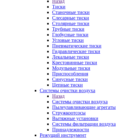
Назад
Тиски
Станочные тиски
Слесарные тиски
Столярные тиски
Трубные тиски
Глобусные тиски
Угловые тиски
Пневматические тиски
Гидравлические тиски
Лекальные тиски
Крестовинные тиски
Модульные тиски
Приспособления
Синусные тиски
Цепные тиски
Системы очистки воздуха
Назад
Системы очистки воздуха
Пылеулавливающие агрегаты
Стружкоотсосы
Вытяжные установки
Системы фильтрации воздуха
Принадлежности
Режущий инструмент