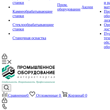
станки
и р
Пром.
Акции
мат
оборудование
Камнеобрабатывающие
Пр
станки
обо
лиз
Стеклообрабатывающие
Орг
станки
дос
Пус
Станочная оснастка
тех
обс
обо
Сравнение
0
Отложенные
0
Корзина
0
0