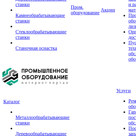
станки
и р
Пром.
Акции
мат
оборудование
Камнеобрабатывающие
Пр
станки
обо
лиз
Стеклообрабатывающие
Орг
станки
дос
Пус
Станочная оснастка
тех
обс
обо
Услуги
Рем
Каталог
обо
Гар
Металлообрабатывающие
пос
станки
обс
Пос
Деревообрабатывающие
зап