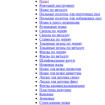
Назад
Режущий инструмент
Ножи по металлу
Пильные полотна для ленточных пил
Пильные полотна для лобзиковых пил
Ножи к пресс-ножницам
Роликовые ножи
Сверла по дереву
Сверла по металлу
Стамески по дереву
Токарные резцы по дереву
Токарные резцы по металлу
Фрезы по дереву
Фрезы по металлу
Шлифовальные круги
Ножевые валы
Ножи для резки проводов
Ножи для резки арматуры
Диски для заточки сверл
Диски для заточки фрез
Фрезы кромкоскалывающие
Пластины режущие
Коронки
Зенковки
Строгальные ножи