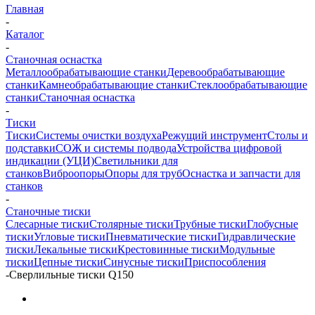
Главная
-
Каталог
-
Станочная оснастка
Металлообрабатывающие станки
Деревообрабатывающие
станки
Камнеобрабатывающие станки
Стеклообрабатывающие
станки
Станочная оснастка
-
Тиски
Тиски
Системы очистки воздуха
Режущий инструмент
Столы и
подставки
СОЖ и системы подвода
Устройства цифровой
индикации (УЦИ)
Светильники для
станков
Виброопоры
Опоры для труб
Оснастка и запчасти для
станков
-
Станочные тиски
Слесарные тиски
Столярные тиски
Трубные тиски
Глобусные
тиски
Угловые тиски
Пневматические тиски
Гидравлические
тиски
Лекальные тиски
Крестовинные тиски
Модульные
тиски
Цепные тиски
Синусные тиски
Приспособления
-
Сверлильные тиски Q150