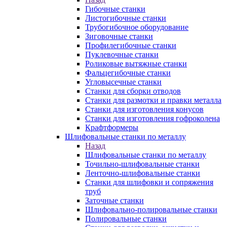
Гибочные станки
Листогибочные станки
Трубогибочное оборудование
Зиговочные станки
Профилегибочные станки
Пуклевочные станки
Роликовые вытяжные станки
Фальцегибочные станки
Угловысечные станки
Станки для сборки отводов
Станки для размотки и правки металла
Станки для изготовления конусов
Станки для изготовления гофроколена
Крафтформеры
Шлифовальные станки по металлу
Назад
Шлифовальные станки по металлу
Точильно-шлифовальные станки
Ленточно-шлифовальные станки
Станки для шлифовки и сопряжения
труб
Заточные станки
Шлифовально-полировальные станки
Полировальные станки