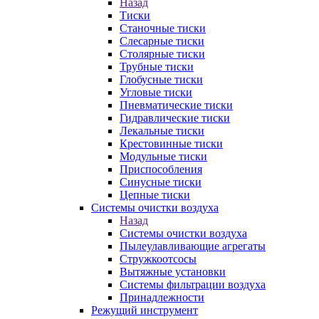
Назад
Тиски
Станочные тиски
Слесарные тиски
Столярные тиски
Трубные тиски
Глобусные тиски
Угловые тиски
Пневматические тиски
Гидравлические тиски
Лекальные тиски
Крестовинные тиски
Модульные тиски
Приспособления
Синусные тиски
Цепные тиски
Системы очистки воздуха
Назад
Системы очистки воздуха
Пылеулавливающие агрегаты
Стружкоотсосы
Вытяжные установки
Системы фильтрации воздуха
Принадлежности
Режущий инструмент