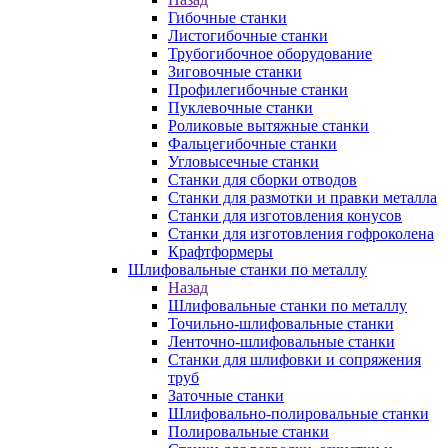
Гибочные станки
Листогибочные станки
Трубогибочное оборудование
Зиговочные станки
Профилегибочные станки
Пуклевочные станки
Роликовые вытяжные станки
Фальцегибочные станки
Угловысечные станки
Станки для сборки отводов
Станки для размотки и правки металла
Станки для изготовления конусов
Станки для изготовления гофроколена
Крафтформеры
Шлифовальные станки по металлу
Назад
Шлифовальные станки по металлу
Точильно-шлифовальные станки
Ленточно-шлифовальные станки
Станки для шлифовки и сопряжения
труб
Заточные станки
Шлифовально-полировальные станки
Полировальные станки