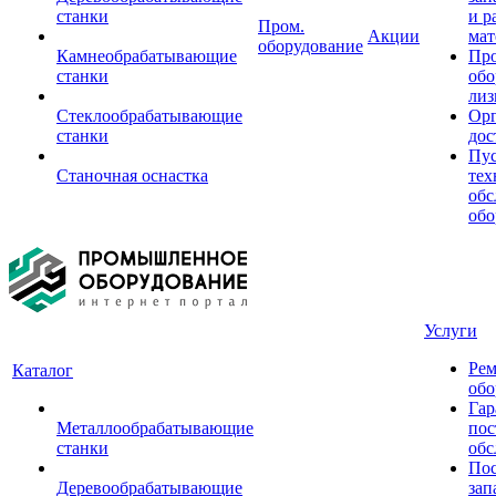
станки
и р
Пром.
Акции
мат
оборудование
Камнеобрабатывающие
Пр
станки
обо
лиз
Стеклообрабатывающие
Орг
станки
дос
Пус
Станочная оснастка
тех
обс
обо
Услуги
Рем
Каталог
обо
Гар
Металлообрабатывающие
пос
станки
обс
Пос
Деревообрабатывающие
зап