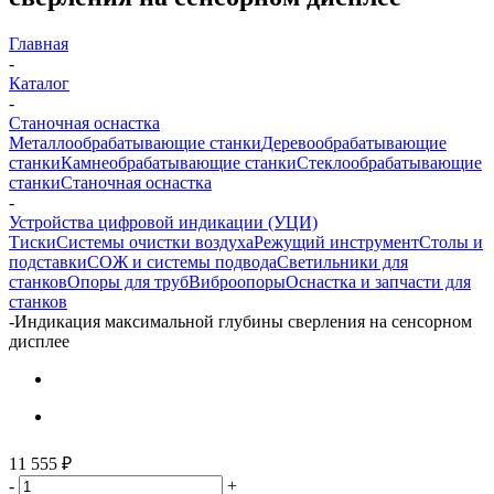
Главная
-
Каталог
-
Станочная оснастка
Металлообрабатывающие станки
Деревообрабатывающие
станки
Камнеобрабатывающие станки
Стеклообрабатывающие
станки
Станочная оснастка
-
Устройства цифровой индикации (УЦИ)
Тиски
Системы очистки воздуха
Режущий инструмент
Столы и
подставки
СОЖ и системы подвода
Светильники для
станков
Опоры для труб
Виброопоры
Оснастка и запчасти для
станков
-
Индикация максимальной глубины сверления на сенсорном
дисплее
11 555
₽
-
+