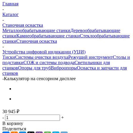
Главная
-
Каталог
-
Станочная оснастка
Металлообрабатывающие станки
Деревообрабатывающие
станки
Камнеобрабатывающие станки
Стеклообрабатывающие
станки
Станочная оснастка
-
Устройства цифровой индикации (УЦИ)
Тиски
Системы очистки воздуха
Режущий инструмент
Столы и
подставки
СОЖ и системы подвода
Светильники для
станков
Опоры для труб
Виброопоры
Оснастка и запчасти для
станков
-
Калькулятор на сенсорном дисплее
30 945
₽
-
+
В корзину
Поделиться