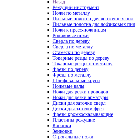
Назад
Режущий инструмент
Ножи по металлу
Пильные полотна для ленточных пил
Пильные полотна для лобзиковых пил
Ножи к пресс-ножницам
Роликовые ножи
Сверла по дереву
Сверла по металлу
Стамески по дереву
Токарные резцы по дереву
Токарные резцы по металлу
Фрезы по дереву
Фрезы по металлу
Шлифовальные круги
Ножевые валы
Ножи для резки проводов
Ножи для резки арматуры
Диски для заточки сверл
Диски для заточки фрез
Фрезы кромкоскалывающие
Пластины режущие
Коронки
Зенковки
Строгальные ножи