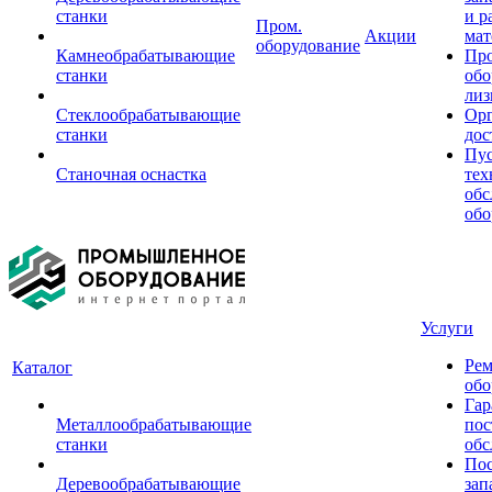
станки
и р
Пром.
Акции
мат
оборудование
Камнеобрабатывающие
Пр
станки
обо
лиз
Стеклообрабатывающие
Орг
станки
дос
Пус
Станочная оснастка
тех
обс
обо
Услуги
Рем
Каталог
обо
Гар
Металлообрабатывающие
пос
станки
обс
Пос
Деревообрабатывающие
зап