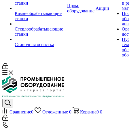
станки
и р
Пром.
Акции
мат
оборудование
Камнеобрабатывающие
Пр
станки
обо
лиз
Стеклообрабатывающие
Орг
станки
дос
Пус
Станочная оснастка
тех
обс
обо
Сравнение
0
Отложенные
0
Корзина
0
0