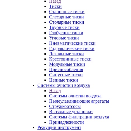
Назад
Тиски
Станочные тиски
Слесарные тиски
Столярные тиски
Трубные тиски
Глобусные тиски
Угловые тиски
Пневматические тиски
Гидравлические тиски
Лекальные тиски
Крестовинные тиски
Модульные тиски
Приспособления
Синусные тиски
Цепные тиски
Системы очистки воздуха
Назад
Системы очистки воздуха
Пылеулавливающие агрегаты
Стружкоотсосы
Вытяжные установки
Системы фильтрации воздуха
Принадлежности
Режущий инструмент