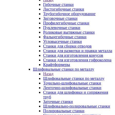
Гибочные станки
Листогибочные станки
Трубогибочное оборудование
Зиговочные станки
Профилегибочные станки
Пуклевочные станки
Роликовые вытяжные станки
Фальцегибочные станки
Угловысечные станки
Станки для сборки отводов
Станки для размотки и правки металла
Станки для изготовления конусов
Станки для изготовления гофроколена
Крафтформеры
Шлифовальные станки по металлу
Назад
Шлифовальные станки по металлу
Точильно-шлифовальные станки
Ленточно-шлифовальные станки
Станки для шлифовки и сопряжения
труб
Заточные станки
Шлифовально-полировальные станки
Полировальные станки