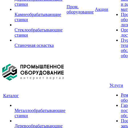
станки
и р
Пром.
Акции
мат
оборудование
Камнеобрабатывающие
Пр
станки
обо
лиз
Стеклообрабатывающие
Орг
станки
дос
Пус
Станочная оснастка
тех
обс
обо
Услуги
Рем
Каталог
обо
Гар
Металлообрабатывающие
пос
станки
обс
Пос
Деревообрабатывающие
зап