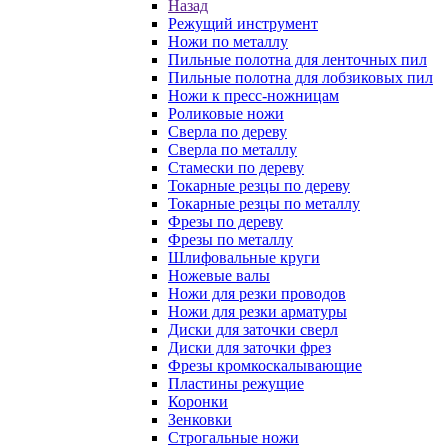
Назад
Режущий инструмент
Ножи по металлу
Пильные полотна для ленточных пил
Пильные полотна для лобзиковых пил
Ножи к пресс-ножницам
Роликовые ножи
Сверла по дереву
Сверла по металлу
Стамески по дереву
Токарные резцы по дереву
Токарные резцы по металлу
Фрезы по дереву
Фрезы по металлу
Шлифовальные круги
Ножевые валы
Ножи для резки проводов
Ножи для резки арматуры
Диски для заточки сверл
Диски для заточки фрез
Фрезы кромкоскалывающие
Пластины режущие
Коронки
Зенковки
Строгальные ножи