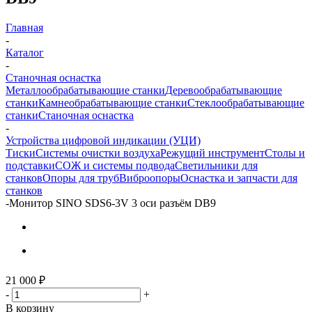
Главная
-
Каталог
-
Станочная оснастка
Металлообрабатывающие станки
Деревообрабатывающие
станки
Камнеобрабатывающие станки
Стеклообрабатывающие
станки
Станочная оснастка
-
Устройства цифровой индикации (УЦИ)
Тиски
Системы очистки воздуха
Режущий инструмент
Столы и
подставки
СОЖ и системы подвода
Светильники для
станков
Опоры для труб
Виброопоры
Оснастка и запчасти для
станков
-
Монитор SINO SDS6-3V 3 оси разъём DB9
21 000
₽
-
+
В корзину