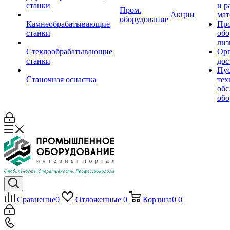
станки
и р
Пром.
Акции
мат
оборудование
Камнеобрабатывающие
Пр
станки
обо
лиз
Стеклообрабатывающие
Орг
станки
дос
Пус
Станочная оснастка
тех
обс
обо
Сравнение
0
Отложенные
0
Корзина
0
0