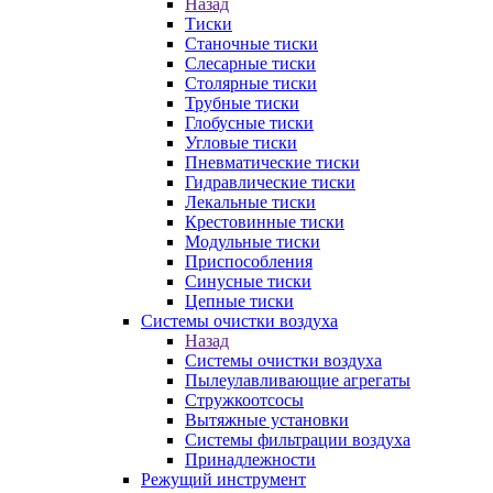
Назад
Тиски
Станочные тиски
Слесарные тиски
Столярные тиски
Трубные тиски
Глобусные тиски
Угловые тиски
Пневматические тиски
Гидравлические тиски
Лекальные тиски
Крестовинные тиски
Модульные тиски
Приспособления
Синусные тиски
Цепные тиски
Системы очистки воздуха
Назад
Системы очистки воздуха
Пылеулавливающие агрегаты
Стружкоотсосы
Вытяжные установки
Системы фильтрации воздуха
Принадлежности
Режущий инструмент