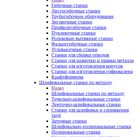
Гибочные станки
Листогибочные станки
Трубогибочное оборудование
Зиговочные станки
Профилегибочные станки
Пуклевочные станки
Роликовые вытяжные станки
Фальцегибочные станки
Угловысечные станки
Станки для сборки отводов
Станки для размотки и правки металла
Станки для изготовления конусов
Станки для изготовления гофроколена
Крафтформеры
Шлифовальные станки по металлу
Назад
Шлифовальные станки по металлу
Точильно-шлифовальные станки
Ленточно-шлифовальные станки
Станки для шлифовки и сопряжения
труб
Заточные станки
Шлифовально-полировальные станки
Полировальные станки