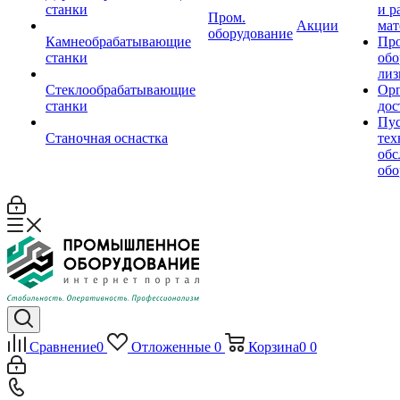
станки
и р
Пром.
Акции
мат
оборудование
Камнеобрабатывающие
Пр
станки
обо
лиз
Стеклообрабатывающие
Орг
станки
дос
Пус
Станочная оснастка
тех
обс
обо
Сравнение
0
Отложенные
0
Корзина
0
0