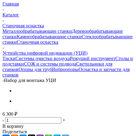
Главная
-
Каталог
-
Станочная оснастка
Металлообрабатывающие станки
Деревообрабатывающие
станки
Камнеобрабатывающие станки
Стеклообрабатывающие
станки
Станочная оснастка
-
Устройства цифровой индикации (УЦИ)
Тиски
Системы очистки воздуха
Режущий инструмент
Столы и
подставки
СОЖ и системы подвода
Светильники для
станков
Опоры для труб
Виброопоры
Оснастка и запчасти для
станков
-
Набор для монтажа УЦИ
6 300
₽
-
+
В корзину
Поделиться