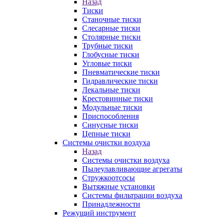
Назад
Тиски
Станочные тиски
Слесарные тиски
Столярные тиски
Трубные тиски
Глобусные тиски
Угловые тиски
Пневматические тиски
Гидравлические тиски
Лекальные тиски
Крестовинные тиски
Модульные тиски
Приспособления
Синусные тиски
Цепные тиски
Системы очистки воздуха
Назад
Системы очистки воздуха
Пылеулавливающие агрегаты
Стружкоотсосы
Вытяжные установки
Системы фильтрации воздуха
Принадлежности
Режущий инструмент