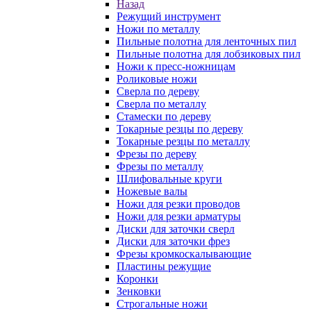
Назад
Режущий инструмент
Ножи по металлу
Пильные полотна для ленточных пил
Пильные полотна для лобзиковых пил
Ножи к пресс-ножницам
Роликовые ножи
Сверла по дереву
Сверла по металлу
Стамески по дереву
Токарные резцы по дереву
Токарные резцы по металлу
Фрезы по дереву
Фрезы по металлу
Шлифовальные круги
Ножевые валы
Ножи для резки проводов
Ножи для резки арматуры
Диски для заточки сверл
Диски для заточки фрез
Фрезы кромкоскалывающие
Пластины режущие
Коронки
Зенковки
Строгальные ножи