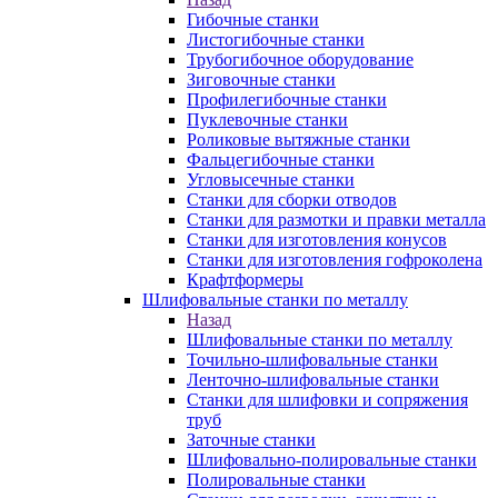
Гибочные станки
Листогибочные станки
Трубогибочное оборудование
Зиговочные станки
Профилегибочные станки
Пуклевочные станки
Роликовые вытяжные станки
Фальцегибочные станки
Угловысечные станки
Станки для сборки отводов
Станки для размотки и правки металла
Станки для изготовления конусов
Станки для изготовления гофроколена
Крафтформеры
Шлифовальные станки по металлу
Назад
Шлифовальные станки по металлу
Точильно-шлифовальные станки
Ленточно-шлифовальные станки
Станки для шлифовки и сопряжения
труб
Заточные станки
Шлифовально-полировальные станки
Полировальные станки