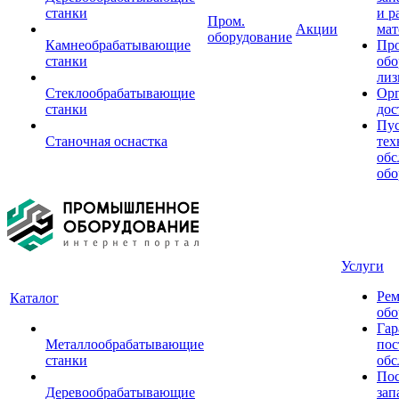
станки
и р
Пром.
Акции
мат
оборудование
Камнеобрабатывающие
Пр
станки
обо
лиз
Стеклообрабатывающие
Орг
станки
дос
Пус
Станочная оснастка
тех
обс
обо
Услуги
Рем
Каталог
обо
Гар
Металлообрабатывающие
пос
станки
обс
Пос
Деревообрабатывающие
зап