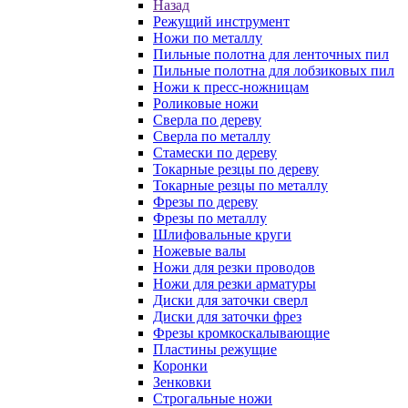
Назад
Режущий инструмент
Ножи по металлу
Пильные полотна для ленточных пил
Пильные полотна для лобзиковых пил
Ножи к пресс-ножницам
Роликовые ножи
Сверла по дереву
Сверла по металлу
Стамески по дереву
Токарные резцы по дереву
Токарные резцы по металлу
Фрезы по дереву
Фрезы по металлу
Шлифовальные круги
Ножевые валы
Ножи для резки проводов
Ножи для резки арматуры
Диски для заточки сверл
Диски для заточки фрез
Фрезы кромкоскалывающие
Пластины режущие
Коронки
Зенковки
Строгальные ножи