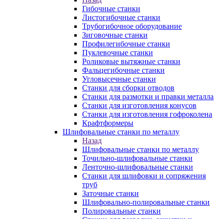
Гибочные станки
Листогибочные станки
Трубогибочное оборудование
Зиговочные станки
Профилегибочные станки
Пуклевочные станки
Роликовые вытяжные станки
Фальцегибочные станки
Угловысечные станки
Станки для сборки отводов
Станки для размотки и правки металла
Станки для изготовления конусов
Станки для изготовления гофроколена
Крафтформеры
Шлифовальные станки по металлу
Назад
Шлифовальные станки по металлу
Точильно-шлифовальные станки
Ленточно-шлифовальные станки
Станки для шлифовки и сопряжения
труб
Заточные станки
Шлифовально-полировальные станки
Полировальные станки