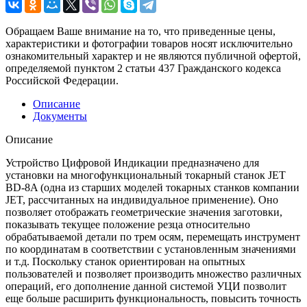
Обращаем Ваше внимание на то, что приведенные цены,
характеристики и фотографии товаров носят исключительно
ознакомительный характер и не являются публичной офертой,
определяемой пунктом 2 статьи 437 Гражданского кодекса
Российской Федерации.
Описание
Документы
Описание
Устройство Цифровой Индикации предназначено для
установки на многофункциональный токарный станок JET
BD-8A (одна из старших моделей токарных станков компании
JET, рассчитанных на индивидуальное применение). Оно
позволяет отоб­ра­жать геометрические значения заготовки,
показывать текущее по­ложе­ние резца от­но­ситель­но
обрабатываемой детали по трем осям, перемещать инструмент
по ко­ор­ди­натам в со­от­ветс­твии с ус­та­нов­ленным зна­чени­ями
и т.д. Поскольку станок ориентирован на опытных
пользователей и позволяет производить множество различных
операций, его дополнение данной системой УЦИ позволит
еще больше расширить функциональность, повысить точность