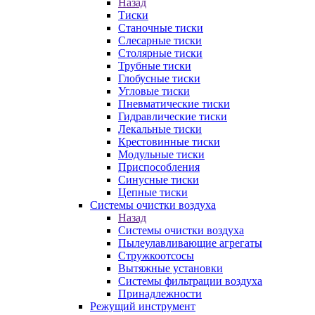
Назад
Тиски
Станочные тиски
Слесарные тиски
Столярные тиски
Трубные тиски
Глобусные тиски
Угловые тиски
Пневматические тиски
Гидравлические тиски
Лекальные тиски
Крестовинные тиски
Модульные тиски
Приспособления
Синусные тиски
Цепные тиски
Системы очистки воздуха
Назад
Системы очистки воздуха
Пылеулавливающие агрегаты
Стружкоотсосы
Вытяжные установки
Системы фильтрации воздуха
Принадлежности
Режущий инструмент