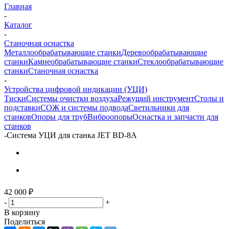
Главная
-
Каталог
-
Станочная оснастка
Металлообрабатывающие станки
Деревообрабатывающие
станки
Камнеобрабатывающие станки
Стеклообрабатывающие
станки
Станочная оснастка
-
Устройства цифровой индикации (УЦИ)
Тиски
Системы очистки воздуха
Режущий инструмент
Столы и
подставки
СОЖ и системы подвода
Светильники для
станков
Опоры для труб
Виброопоры
Оснастка и запчасти для
станков
-
Система УЦИ для станка JET BD-8A
42 000
₽
-
+
В корзину
Поделиться