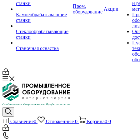
станки
и р
Пром.
Акции
мат
оборудование
Камнеобрабатывающие
Пр
станки
обо
лиз
Стеклообрабатывающие
Орг
станки
дос
Пус
Станочная оснастка
тех
обс
обо
Сравнение
0
Отложенные
0
Корзина
0
0