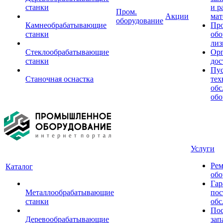
станки
и р
Пром.
Акции
мат
оборудование
Камнеобрабатывающие
Пр
станки
обо
лиз
Стеклообрабатывающие
Орг
станки
дос
Пус
Станочная оснастка
тех
обс
обо
Услуги
Рем
Каталог
обо
Гар
Металлообрабатывающие
пос
станки
обс
Пос
Деревообрабатывающие
зап