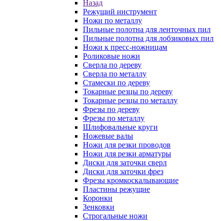
Назад
Режущий инструмент
Ножи по металлу
Пильные полотна для ленточных пил
Пильные полотна для лобзиковых пил
Ножи к пресс-ножницам
Роликовые ножи
Сверла по дереву
Сверла по металлу
Стамески по дереву
Токарные резцы по дереву
Токарные резцы по металлу
Фрезы по дереву
Фрезы по металлу
Шлифовальные круги
Ножевые валы
Ножи для резки проводов
Ножи для резки арматуры
Диски для заточки сверл
Диски для заточки фрез
Фрезы кромкоскалывающие
Пластины режущие
Коронки
Зенковки
Строгальные ножи