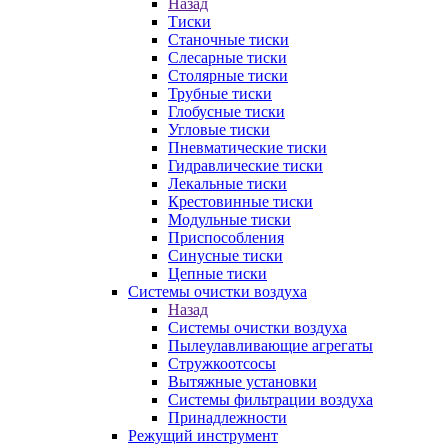
Назад
Тиски
Станочные тиски
Слесарные тиски
Столярные тиски
Трубные тиски
Глобусные тиски
Угловые тиски
Пневматические тиски
Гидравлические тиски
Лекальные тиски
Крестовинные тиски
Модульные тиски
Приспособления
Синусные тиски
Цепные тиски
Системы очистки воздуха
Назад
Системы очистки воздуха
Пылеулавливающие агрегаты
Стружкоотсосы
Вытяжные установки
Системы фильтрации воздуха
Принадлежности
Режущий инструмент