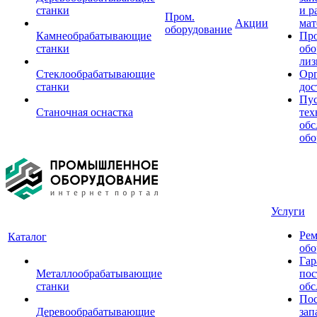
станки
и р
Пром.
Акции
мат
оборудование
Камнеобрабатывающие
Пр
станки
обо
лиз
Стеклообрабатывающие
Орг
станки
дос
Пус
Станочная оснастка
тех
обс
обо
Услуги
Рем
Каталог
обо
Гар
Металлообрабатывающие
пос
станки
обс
Пос
Деревообрабатывающие
зап