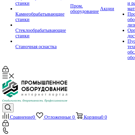
станки
и р
Пром.
Акции
мат
оборудование
Камнеобрабатывающие
Пр
станки
обо
лиз
Стеклообрабатывающие
Орг
станки
дос
Пус
Станочная оснастка
тех
обс
обо
Сравнение
0
Отложенные
0
Корзина
0
0