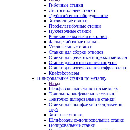
Гибочные станки
Листогибочные станки
Трубогибочное оборудование
Зиговочные станки
Профилегибочные станки
Пуклевочные станки
Роликовые вытяжные станки
Фальцегибочные станки
Угловысечные станки
Станки для сборки отводов
Станки для размотки и правки металла
Станки для изготовления конусов
Станки для изготовления гофроколена
Крафтформеры
Шлифовальные станки по металлу
Назад
Шлифовальные станки по металлу
Точильно-шлифовальные станки
Ленточно-шлифовальные станки
Станки для шлифовки и сопряжения
труб
Заточные станки
Шлифовально-полировальные станки
Полировальные станки