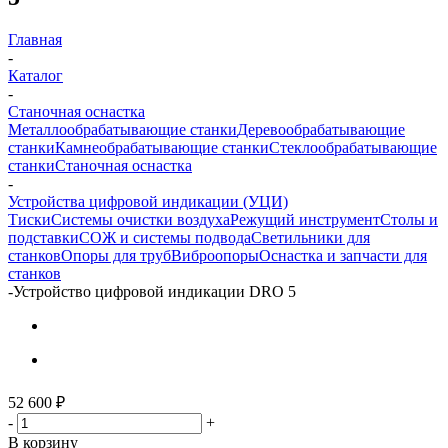
Главная
-
Каталог
-
Станочная оснастка
Металлообрабатывающие станки
Деревообрабатывающие
станки
Камнеобрабатывающие станки
Стеклообрабатывающие
станки
Станочная оснастка
-
Устройства цифровой индикации (УЦИ)
Тиски
Системы очистки воздуха
Режущий инструмент
Столы и
подставки
СОЖ и системы подвода
Светильники для
станков
Опоры для труб
Виброопоры
Оснастка и запчасти для
станков
-
Устройство цифровой индикации DRO 5
52 600
₽
-
+
В корзину