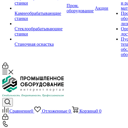
станки
и р
Пром.
Акции
мат
оборудование
Камнеобрабатывающие
Пр
станки
обо
лиз
Стеклообрабатывающие
Орг
станки
дос
Пус
Станочная оснастка
тех
обс
обо
Сравнение
0
Отложенные
0
Корзина
0
0