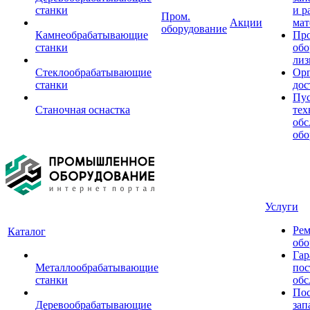
станки
и р
Пром.
Акции
мат
оборудование
Камнеобрабатывающие
Пр
станки
обо
лиз
Стеклообрабатывающие
Орг
станки
дос
Пус
Станочная оснастка
тех
обс
обо
Услуги
Рем
Каталог
обо
Гар
Металлообрабатывающие
пос
станки
обс
Пос
Деревообрабатывающие
зап