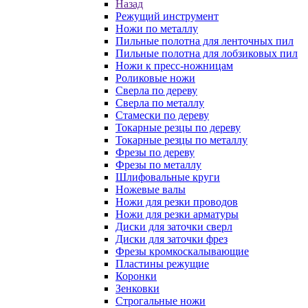
Назад
Режущий инструмент
Ножи по металлу
Пильные полотна для ленточных пил
Пильные полотна для лобзиковых пил
Ножи к пресс-ножницам
Роликовые ножи
Сверла по дереву
Сверла по металлу
Стамески по дереву
Токарные резцы по дереву
Токарные резцы по металлу
Фрезы по дереву
Фрезы по металлу
Шлифовальные круги
Ножевые валы
Ножи для резки проводов
Ножи для резки арматуры
Диски для заточки сверл
Диски для заточки фрез
Фрезы кромкоскалывающие
Пластины режущие
Коронки
Зенковки
Строгальные ножи