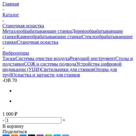
Главная
-
Каталог
-
Станочная оснастка
Металлообрабатывающие станки
Деревообрабатывающие
станки
Камнеобрабатывающие станки
Стеклообрабатывающие
станки
Станочная оснастка
-
Виброопоры
Тиски
Системы очистки воздуха
Режущий инструмент
Столы и
подставки
СОЖ и системы подвода
Устройства цифровой
индикации (УЦИ)
Светильники для станков
Опоры для
труб
Оснастка и запчасти для станков
-
ОВ 70
1 000
₽
-
+
В корзину
Поделиться