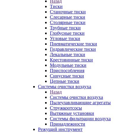
Назад
Тиски
Станочные тиски
Слесарные тиски
Столярные тиски
Трубные тиски
Глобусные тиски
Угловые тиски
Пневматические тиски
Гидравлические тиски
Лекальные тиски
Крестовинные тиски
Модульные тиски
Приспособления
Синусные тиски
Цепные тиски
Системы очистки воздуха
Назад
Системы очистки воздуха
Пылеулавливающие агрегаты
Стружкоотсосы
Вытяжные установки
Системы фильтрации воздуха
Принадлежности
Режущий инструмент