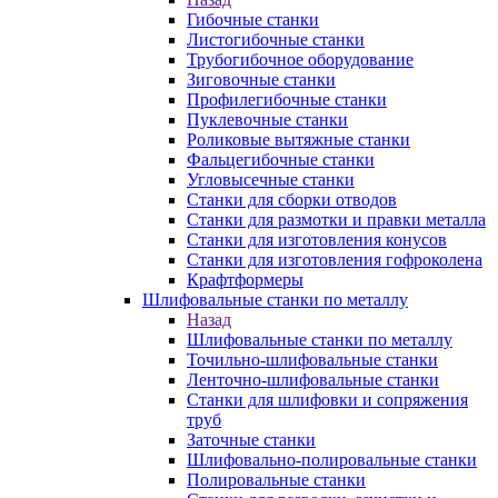
Гибочные станки
Листогибочные станки
Трубогибочное оборудование
Зиговочные станки
Профилегибочные станки
Пуклевочные станки
Роликовые вытяжные станки
Фальцегибочные станки
Угловысечные станки
Станки для сборки отводов
Станки для размотки и правки металла
Станки для изготовления конусов
Станки для изготовления гофроколена
Крафтформеры
Шлифовальные станки по металлу
Назад
Шлифовальные станки по металлу
Точильно-шлифовальные станки
Ленточно-шлифовальные станки
Станки для шлифовки и сопряжения
труб
Заточные станки
Шлифовально-полировальные станки
Полировальные станки