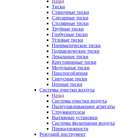
Назад
Тиски
Станочные тиски
Слесарные тиски
Столярные тиски
Трубные тиски
Глобусные тиски
Угловые тиски
Пневматические тиски
Гидравлические тиски
Лекальные тиски
Крестовинные тиски
Модульные тиски
Приспособления
Синусные тиски
Цепные тиски
Системы очистки воздуха
Назад
Системы очистки воздуха
Пылеулавливающие агрегаты
Стружкоотсосы
Вытяжные установки
Системы фильтрации воздуха
Принадлежности
Режущий инструмент