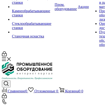
станки
и р
Пром.
Акции
мат
оборудование
Камнеобрабатывающие
Пр
станки
обо
лиз
Стеклообрабатывающие
Орг
станки
дос
Пус
Станочная оснастка
тех
обс
обо
Сравнение
0
Отложенные
0
Корзина
0
0