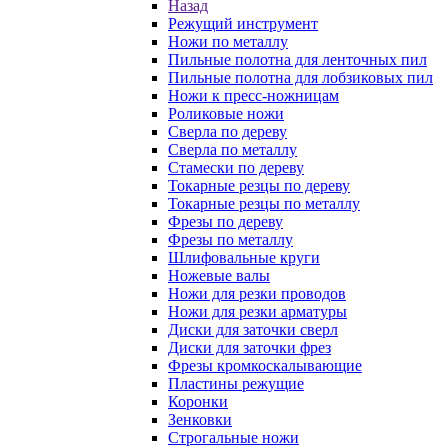
Назад
Режущий инструмент
Ножи по металлу
Пильные полотна для ленточных пил
Пильные полотна для лобзиковых пил
Ножи к пресс-ножницам
Роликовые ножи
Сверла по дереву
Сверла по металлу
Стамески по дереву
Токарные резцы по дереву
Токарные резцы по металлу
Фрезы по дереву
Фрезы по металлу
Шлифовальные круги
Ножевые валы
Ножи для резки проводов
Ножи для резки арматуры
Диски для заточки сверл
Диски для заточки фрез
Фрезы кромкоскалывающие
Пластины режущие
Коронки
Зенковки
Строгальные ножи