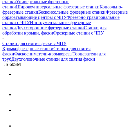
станки
Универсальные фрезерные
станки
Широкоуниверсальные фрезерные станки
Консольно-
фрезерные станки
Бесконсольные фрезерные станки
Фрезерные
обрабатывающие центры с ЧПУ
Фрезерно-гравировальные
станки с ЧПУ
Инструментальные фрезерные
станки
Двухсторонние фрезерные станки
Станки для
обработки кромки, фаски
Фрезерные станки с ЧПУ
-
Станки для снятия фаски с ЧПУ
Кромкофрезерные станки
Станки для снятия
фаски
Фаскосниматели-кромкорезы
Торцеватели для
труб
Двухголовочные станки для снятия фаски
-
JS-60SM