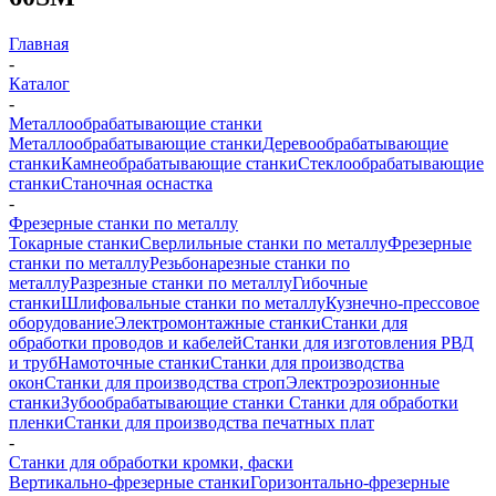
Главная
-
Каталог
-
Металлообрабатывающие станки
Металлообрабатывающие станки
Деревообрабатывающие
станки
Камнеобрабатывающие станки
Стеклообрабатывающие
станки
Станочная оснастка
-
Фрезерные станки по металлу
Токарные станки
Сверлильные станки по металлу
Фрезерные
станки по металлу
Резьбонарезные станки по
металлу
Разрезные станки по металлу
Гибочные
станки
Шлифовальные станки по металлу
Кузнечно-прессовое
оборудование
Электромонтажные станки
Станки для
обработки проводов и кабелей
Станки для изготовления РВД
и труб
Намоточные станки
Станки для производства
окон
Станки для производства строп
Электроэрозионные
станки
Зубообрабатывающие станки
Станки для обработки
пленки
Станки для производства печатных плат
-
Станки для обработки кромки, фаски
Вертикально-фрезерные станки
Горизонтально-фрезерные