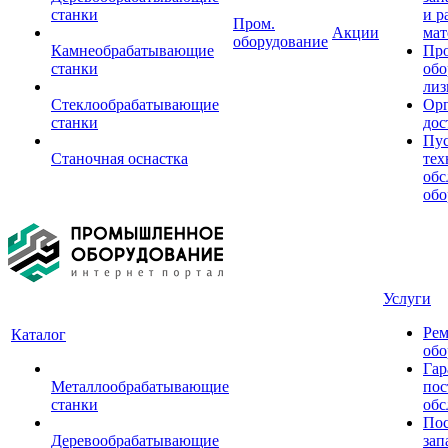
станки
и р
Пром.
Акции
мат
оборудование
Камнеобрабатывающие
Пр
станки
обо
лиз
Стеклообрабатывающие
Орг
станки
дос
Пус
Станочная оснастка
тех
обс
обо
Услуги
Рем
Каталог
обо
Гар
Металлообрабатывающие
пос
станки
обс
Пос
Деревообрабатывающие
зап