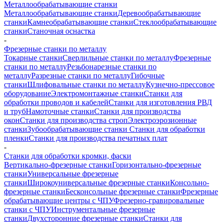
Металлообрабатывающие станки
Металлообрабатывающие станки
Деревообрабатывающие
станки
Камнеобрабатывающие станки
Стеклообрабатывающие
станки
Станочная оснастка
-
Фрезерные станки по металлу
Токарные станки
Сверлильные станки по металлу
Фрезерные
станки по металлу
Резьбонарезные станки по
металлу
Разрезные станки по металлу
Гибочные
станки
Шлифовальные станки по металлу
Кузнечно-прессовое
оборудование
Электромонтажные станки
Станки для
обработки проводов и кабелей
Станки для изготовления РВД
и труб
Намоточные станки
Станки для производства
окон
Станки для производства строп
Электроэрозионные
станки
Зубообрабатывающие станки
Станки для обработки
пленки
Станки для производства печатных плат
-
Станки для обработки кромки, фаски
Вертикально-фрезерные станки
Горизонтально-фрезерные
станки
Универсальные фрезерные
станки
Широкоуниверсальные фрезерные станки
Консольно-
фрезерные станки
Бесконсольные фрезерные станки
Фрезерные
обрабатывающие центры с ЧПУ
Фрезерно-гравировальные
станки с ЧПУ
Инструментальные фрезерные
станки
Двухсторонние фрезерные станки
Станки для