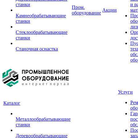
станки
и р
Пром.
Акции
мат
оборудование
Камнеобрабатывающие
Пр
станки
обо
лиз
Стеклообрабатывающие
Орг
станки
дос
Пус
Станочная оснастка
тех
обс
обо
Услуги
Рем
Каталог
обо
Гар
Металлообрабатывающие
пос
станки
обс
Пос
Деревообрабатывающие
зап