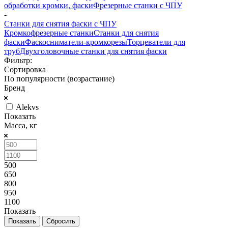
обработки кромки, фаски
Фрезерные станки с ЧПУ
-
Станки для снятия фаски с ЧПУ
Кромкофрезерные станки
Станки для снятия
фаски
Фаскосниматели-кромкорезы
Торцеватели для
труб
Двухголовочные станки для снятия фаски
Фильтр:
Сортировка
По популярности (возрастание)
Бренд
Alekvs
Показать
Масса, кг
500
650
800
950
1100
Показать
Сбросить