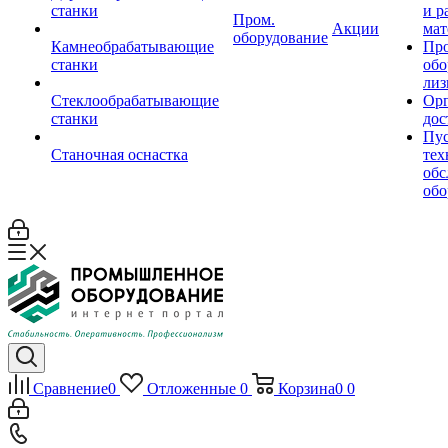
станки
и р
Пром.
Акции
мат
оборудование
Камнеобрабатывающие
Пр
станки
обо
лиз
Стеклообрабатывающие
Орг
станки
дос
Пус
Станочная оснастка
тех
обс
обо
Сравнение
0
Отложенные
0
Корзина
0
0