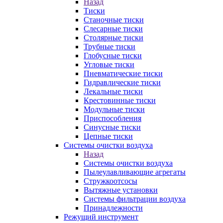
Назад
Тиски
Станочные тиски
Слесарные тиски
Столярные тиски
Трубные тиски
Глобусные тиски
Угловые тиски
Пневматические тиски
Гидравлические тиски
Лекальные тиски
Крестовинные тиски
Модульные тиски
Приспособления
Синусные тиски
Цепные тиски
Системы очистки воздуха
Назад
Системы очистки воздуха
Пылеулавливающие агрегаты
Стружкоотсосы
Вытяжные установки
Системы фильтрации воздуха
Принадлежности
Режущий инструмент