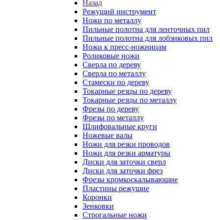
Назад
Режущий инструмент
Ножи по металлу
Пильные полотна для ленточных пил
Пильные полотна для лобзиковых пил
Ножи к пресс-ножницам
Роликовые ножи
Сверла по дереву
Сверла по металлу
Стамески по дереву
Токарные резцы по дереву
Токарные резцы по металлу
Фрезы по дереву
Фрезы по металлу
Шлифовальные круги
Ножевые валы
Ножи для резки проводов
Ножи для резки арматуры
Диски для заточки сверл
Диски для заточки фрез
Фрезы кромкоскалывающие
Пластины режущие
Коронки
Зенковки
Строгальные ножи