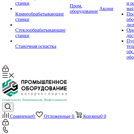
станки
и р
Пром.
Акции
мат
оборудование
Камнеобрабатывающие
Пр
станки
обо
лиз
Стеклообрабатывающие
Орг
станки
дос
Пус
Станочная оснастка
тех
обс
обо
Сравнение
0
Отложенные
0
Корзина
0
0