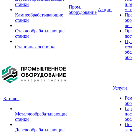
станки
и р
Пром.
Акции
мат
оборудование
Камнеобрабатывающие
Пр
станки
обо
лиз
Стеклообрабатывающие
Орг
станки
дос
Пус
Станочная оснастка
тех
обс
обо
Услуги
Рем
Каталог
обо
Гар
Металлообрабатывающие
пос
станки
обс
Пос
Деревообрабатывающие
зап