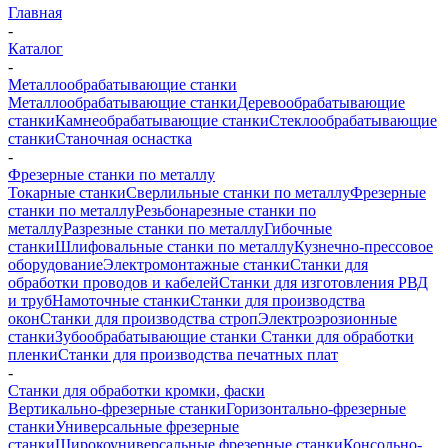
Главная
-
Каталог
-
Металлообрабатывающие станки
Металлообрабатывающие станки
Деревообрабатывающие
станки
Камнеобрабатывающие станки
Стеклообрабатывающие
станки
Станочная оснастка
-
Фрезерные станки по металлу
Токарные станки
Сверлильные станки по металлу
Фрезерные
станки по металлу
Резьбонарезные станки по
металлу
Разрезные станки по металлу
Гибочные
станки
Шлифовальные станки по металлу
Кузнечно-прессовое
оборудование
Электромонтажные станки
Станки для
обработки проводов и кабелей
Станки для изготовления РВД
и труб
Намоточные станки
Станки для производства
окон
Станки для производства строп
Электроэрозионные
станки
Зубообрабатывающие станки
Станки для обработки
пленки
Станки для производства печатных плат
-
Станки для обработки кромки, фаски
Вертикально-фрезерные станки
Горизонтально-фрезерные
станки
Универсальные фрезерные
станки
Широкоуниверсальные фрезерные станки
Консольно-