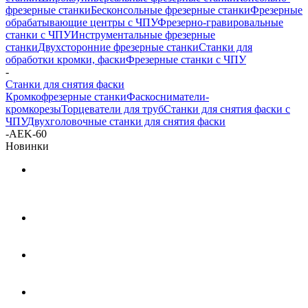
фрезерные станки
Бесконсольные фрезерные станки
Фрезерные
обрабатывающие центры с ЧПУ
Фрезерно-гравировальные
станки с ЧПУ
Инструментальные фрезерные
станки
Двухсторонние фрезерные станки
Станки для
обработки кромки, фаски
Фрезерные станки с ЧПУ
-
Станки для снятия фаски
Кромкофрезерные станки
Фаскосниматели-
кромкорезы
Торцеватели для труб
Станки для снятия фаски с
ЧПУ
Двухголовочные станки для снятия фаски
-
AEK-60
Новинки