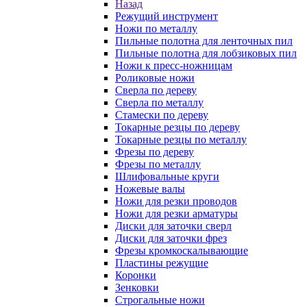
Назад
Режущий инструмент
Ножи по металлу
Пильные полотна для ленточных пил
Пильные полотна для лобзиковых пил
Ножи к пресс-ножницам
Роликовые ножи
Сверла по дереву
Сверла по металлу
Стамески по дереву
Токарные резцы по дереву
Токарные резцы по металлу
Фрезы по дереву
Фрезы по металлу
Шлифовальные круги
Ножевые валы
Ножи для резки проводов
Ножи для резки арматуры
Диски для заточки сверл
Диски для заточки фрез
Фрезы кромкоскалывающие
Пластины режущие
Коронки
Зенковки
Строгальные ножи