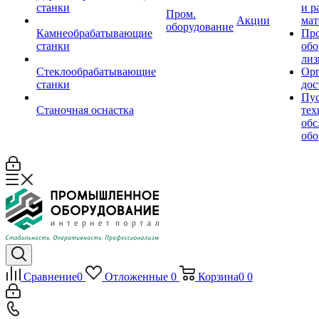
станки
и р
Пром.
Акции
мат
оборудование
Камнеобрабатывающие
Пр
станки
обо
лиз
Стеклообрабатывающие
Орг
станки
дос
Пус
Станочная оснастка
тех
обс
обо
Сравнение
0
Отложенные
0
Корзина
0
0