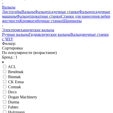
-
Вальцы
Листогибы
Вальцы
Фальцеосадочные станки
Фальцеосадочные
машины
Фальцепрокатные станки
Станки для нанесения ребер
жесткости
Кромкогибочные станки
Шринкеры
-
Электромеханические вальцы
Ручные вальцы
Гидравлические вальцы
Вальцовочные станки
с ЧПУ
Фильтр:
Сортировка
По популярности (возрастание)
Бренд
: 1
ACL
Bendmak
Binmak
CK Emsa
Cormak
Deco
Dogan Machinery
Durma
Fabtec
Holzmann