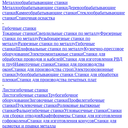
Металлообрабатывающие станки
Металлообрабатывающие станки
Деревообрабатывающие
станки
Камнеобрабатывающие станки
Стеклообрабатывающие
станки
Станочная оснастка
-
Гибочные станки
Токарные станки
Сверлильные станки по металлу
Фрезерные
станки по металлу
Резьбонарезные станки по
металлу
Разрезные станки по металлу
Гибочные
станки
Шлифовальные станки по металлу
Кузнечно-прессовое
оборудование
Электромонтажные станки
Станки для
обработки проводов и кабелей
Станки для изготовления РВД
и труб
Намоточные станки
Станки для производства
окон
Станки для производства строп
Электроэрозионные
станки
Зубообрабатывающие станки
Станки для обработки
пленки
Станки для производства печатных плат
-
Листогибочные станки
Листогибочные станки
Трубогибочное
оборудование
Зиговочные станки
Профилегибочные
станки
Пуклевочные станки
Роликовые вытяжные
станки
Фальцегибочные станки
Угловысечные станки
Станки
для сборки отводов
Крафтформеры
Станки для изготовления
гофроколена
Станки для изготовления конусов
Станки для
размотки и правки металла