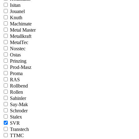
Isitan
Jouanel
Knuth
Machimate
Metal Master
Metallkraft
MetalTec
Nosstec
Ostas
Prinzing
Prod-Masz
Proma
RAS
Rollbend
Rollen
Sahinler
Say-Mak
Schroder
Stalex
SVR
Transtech
TTMC