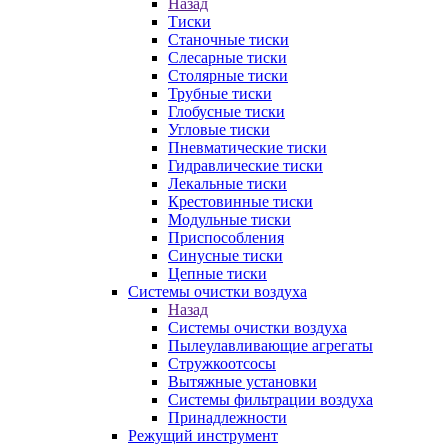
Назад
Тиски
Станочные тиски
Слесарные тиски
Столярные тиски
Трубные тиски
Глобусные тиски
Угловые тиски
Пневматические тиски
Гидравлические тиски
Лекальные тиски
Крестовинные тиски
Модульные тиски
Приспособления
Синусные тиски
Цепные тиски
Системы очистки воздуха
Назад
Системы очистки воздуха
Пылеулавливающие агрегаты
Стружкоотсосы
Вытяжные установки
Системы фильтрации воздуха
Принадлежности
Режущий инструмент