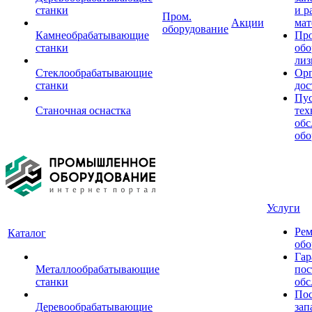
станки
и р
Пром.
Акции
мат
оборудование
Камнеобрабатывающие
Пр
станки
обо
лиз
Стеклообрабатывающие
Орг
станки
дос
Пус
Станочная оснастка
тех
обс
обо
Услуги
Рем
Каталог
обо
Гар
Металлообрабатывающие
пос
станки
обс
Пос
Деревообрабатывающие
зап