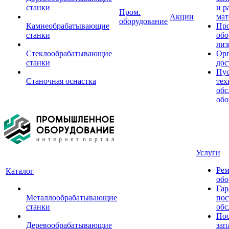
станки
и р
Пром.
Акции
мат
оборудование
Камнеобрабатывающие
Пр
станки
обо
лиз
Стеклообрабатывающие
Орг
станки
дос
Пус
Станочная оснастка
тех
обс
обо
Услуги
Рем
Каталог
обо
Гар
Металлообрабатывающие
пос
станки
обс
Пос
Деревообрабатывающие
зап