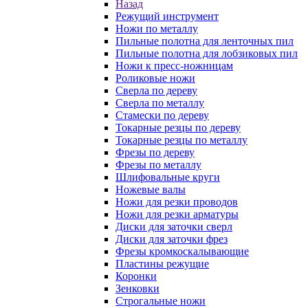
Назад
Режущий инструмент
Ножи по металлу
Пильные полотна для ленточных пил
Пильные полотна для лобзиковых пил
Ножи к пресс-ножницам
Роликовые ножи
Сверла по дереву
Сверла по металлу
Стамески по дереву
Токарные резцы по дереву
Токарные резцы по металлу
Фрезы по дереву
Фрезы по металлу
Шлифовальные круги
Ножевые валы
Ножи для резки проводов
Ножи для резки арматуры
Диски для заточки сверл
Диски для заточки фрез
Фрезы кромкоскалывающие
Пластины режущие
Коронки
Зенковки
Строгальные ножи