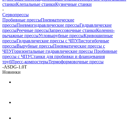
станки
Клепальные станки
Кузнечные станки
-
Cервопрессы
Пробивные прессы
Пневматические
прессы
Пневмогидравлические прессы
Гидравлические
прессы
Реечные прессы
Запрессовочные станки
Коленно-
рычажные прессы
Угловырубные прессы
Кривошипные
прессы
Гидравлические прессы с ЧПУ
Листогибочные
прессы
Вырубные прессы
Пневматические прессы с
ЧПУ
Горизонтальные гидравлические прессы
Пробивные
прессы с ЧПУ
Станки для пробивки и фланцевания
труб
Пресс-компостеры
Термоформовочные прессы
-
ASDG-1.0T
Новинки