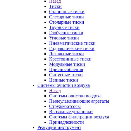
Назад
Тиски
Станочные тиски
Слесарные тиски
Столярные тиски
Трубные тиски
Глобусные тиски
Угловые тиски
Пневматические тиски
Гидравлические тиски
Лекальные тиски
Крестовинные тиски
Модульные тиски
Приспособления
Синусные тиски
Цепные тиски
Системы очистки воздуха
Назад
Системы очистки воздуха
Пылеулавливающие агрегаты
Стружкоотсосы
Вытяжные установки
Системы фильтрации воздуха
Принадлежности
Режущий инструмент