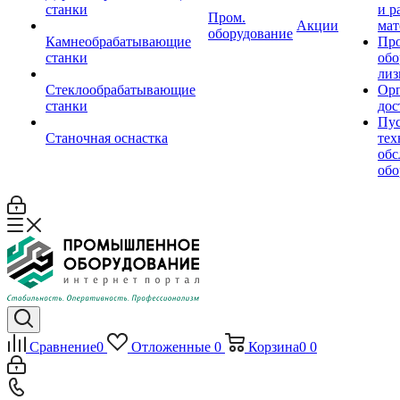
станки
и р
Пром.
Акции
мат
оборудование
Камнеобрабатывающие
Пр
станки
обо
лиз
Стеклообрабатывающие
Орг
станки
дос
Пус
Станочная оснастка
тех
обс
обо
Сравнение
0
Отложенные
0
Корзина
0
0