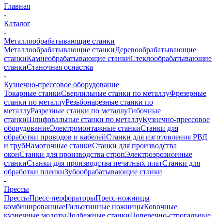
Главная
-
Каталог
-
Металлообрабатывающие станки
Металлообрабатывающие станки
Деревообрабатывающие
станки
Камнеобрабатывающие станки
Стеклообрабатывающие
станки
Станочная оснастка
-
Кузнечно-прессовое оборудование
Токарные станки
Сверлильные станки по металлу
Фрезерные
станки по металлу
Резьбонарезные станки по
металлу
Разрезные станки по металлу
Гибочные
станки
Шлифовальные станки по металлу
Кузнечно-прессовое
оборудование
Электромонтажные станки
Станки для
обработки проводов и кабелей
Станки для изготовления РВД
и труб
Намоточные станки
Станки для производства
окон
Станки для производства строп
Электроэрозионные
станки
Станки для производства печатных плат
Станки для
обработки пленки
Зубообрабатывающие станки
-
Прессы
Прессы
Пресс-перфораторы
Пресс-ножницы
комбинированные
Гильотинные ножницы
Ковочные
кузнечные молоты
Долбежные станки
Поперечно-строгальные