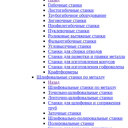
Гибочные станки
Листогибочные станки
Трубогибочное оборудование
Зиговочные станки
Профилегибочные станки
Пуклевочные станки
Роликовые вытяжные станки
Фальцегибочные станки
Угловысечные станки
Станки для сборки отводов
Станки для размотки и правки металла
Станки для изготовления конусов
Станки для изготовления гофроколена
Крафтформеры
Шлифовальные станки по металлу
Назад
Шлифовальные станки по металлу
Точильно-шлифовальные станки
Ленточно-шлифовальные станки
Станки для шлифовки и сопряжения
труб
Заточные станки
Шлифовально-полировальные станки
Полировальные станки