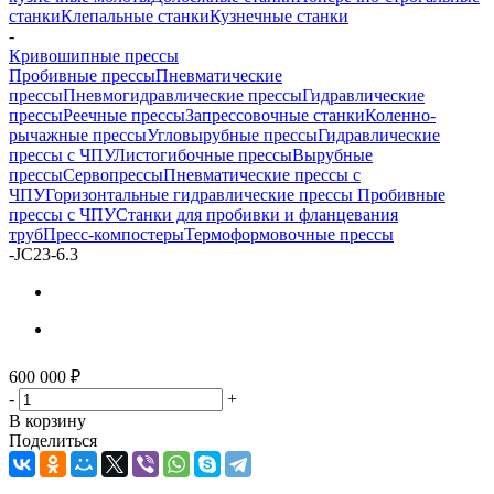
станки
Клепальные станки
Кузнечные станки
-
Кривошипные прессы
Пробивные прессы
Пневматические
прессы
Пневмогидравлические прессы
Гидравлические
прессы
Реечные прессы
Запрессовочные станки
Коленно-
рычажные прессы
Угловырубные прессы
Гидравлические
прессы с ЧПУ
Листогибочные прессы
Вырубные
прессы
Cервопрессы
Пневматические прессы с
ЧПУ
Горизонтальные гидравлические прессы
Пробивные
прессы с ЧПУ
Станки для пробивки и фланцевания
труб
Пресс-компостеры
Термоформовочные прессы
-
JC23-6.3
600 000
₽
-
+
В корзину
Поделиться