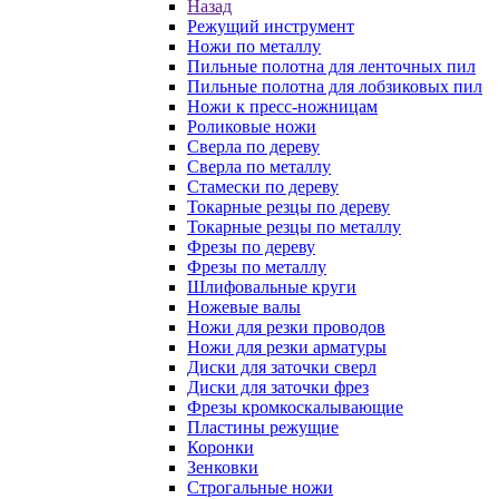
Назад
Режущий инструмент
Ножи по металлу
Пильные полотна для ленточных пил
Пильные полотна для лобзиковых пил
Ножи к пресс-ножницам
Роликовые ножи
Сверла по дереву
Сверла по металлу
Стамески по дереву
Токарные резцы по дереву
Токарные резцы по металлу
Фрезы по дереву
Фрезы по металлу
Шлифовальные круги
Ножевые валы
Ножи для резки проводов
Ножи для резки арматуры
Диски для заточки сверл
Диски для заточки фрез
Фрезы кромкоскалывающие
Пластины режущие
Коронки
Зенковки
Строгальные ножи