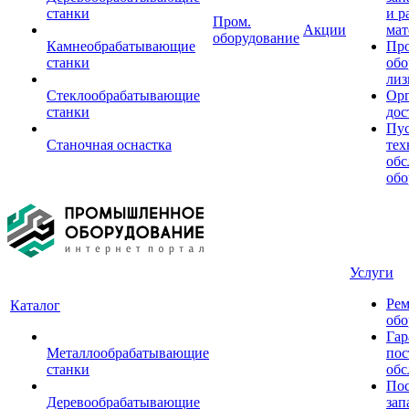
станки
и р
Пром.
Акции
мат
оборудование
Камнеобрабатывающие
Пр
станки
обо
лиз
Стеклообрабатывающие
Орг
станки
дос
Пус
Станочная оснастка
тех
обс
обо
Услуги
Рем
Каталог
обо
Гар
Металлообрабатывающие
пос
станки
обс
Пос
Деревообрабатывающие
зап