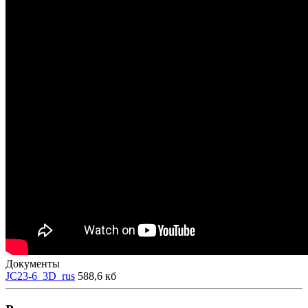
Документы
JС23-6_3D_rus
588,6 кб