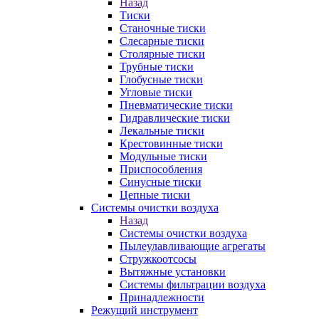
Назад
Тиски
Станочные тиски
Слесарные тиски
Столярные тиски
Трубные тиски
Глобусные тиски
Угловые тиски
Пневматические тиски
Гидравлические тиски
Лекальные тиски
Крестовинные тиски
Модульные тиски
Приспособления
Синусные тиски
Цепные тиски
Системы очистки воздуха
Назад
Системы очистки воздуха
Пылеулавливающие агрегаты
Стружкоотсосы
Вытяжные установки
Системы фильтрации воздуха
Принадлежности
Режущий инструмент