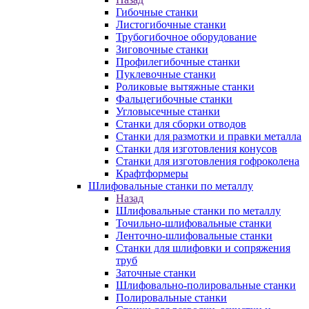
Гибочные станки
Листогибочные станки
Трубогибочное оборудование
Зиговочные станки
Профилегибочные станки
Пуклевочные станки
Роликовые вытяжные станки
Фальцегибочные станки
Угловысечные станки
Станки для сборки отводов
Станки для размотки и правки металла
Станки для изготовления конусов
Станки для изготовления гофроколена
Крафтформеры
Шлифовальные станки по металлу
Назад
Шлифовальные станки по металлу
Точильно-шлифовальные станки
Ленточно-шлифовальные станки
Станки для шлифовки и сопряжения
труб
Заточные станки
Шлифовально-полировальные станки
Полировальные станки