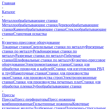
Главная
-
Каталог
-
Металлообрабатывающие станки
Металлообрабатывающие станки
Деревообрабатывающие
станки
Камнеобрабатывающие станки
Стеклообрабатывающие
станки
Станочная оснастка
-
Кузнечно-прессовое оборудование
Токарные станки
Сверлильные станки по металлу
Фрезерные
станки по металлу
Резьбонарезные станки по
металлу
Разрезные станки по металлу
Гибочные
станки
Шлифовальные станки по металлу
Кузнечно-прессовое
оборудование
Электромонтажные станки
Станки для
обработки проводов и кабелей
Станки для изготовления РВД
и труб
Намоточные станки
Станки для производства
окон
Станки для производства строп
Электроэрозионные
станки
Станки для производства печатных плат
Станки для
обработки пленки
Зубообрабатывающие станки
-
Прессы
Прессы
Пресс-перфораторы
Пресс-ножницы
комбинированные
Гильотинные ножницы
Ковочные
кузнечные молоты
Долбежные станки
Поперечно-строгальные