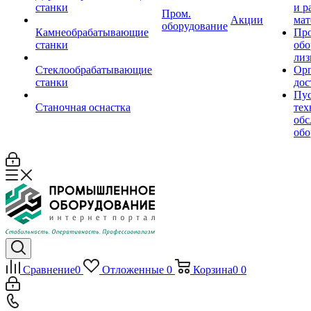
станки
и р
Пром.
Акции
мат
оборудование
Камнеобрабатывающие
Пр
станки
обо
лиз
Стеклообрабатывающие
Орг
станки
дос
Пус
Станочная оснастка
тех
обс
обо
Сравнение
0
Отложенные
0
Корзина
0
0