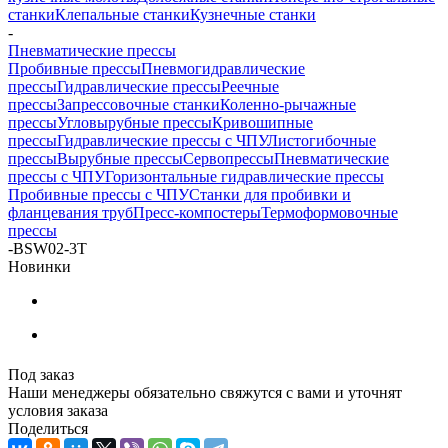
станки
Клепальные станки
Кузнечные станки
-
Пневматические прессы
Пробивные прессы
Пневмогидравлические
прессы
Гидравлические прессы
Реечные
прессы
Запрессовочные станки
Коленно-рычажные
прессы
Угловырубные прессы
Кривошипные
прессы
Гидравлические прессы с ЧПУ
Листогибочные
прессы
Вырубные прессы
Cервопрессы
Пневматические
прессы с ЧПУ
Горизонтальные гидравлические прессы
Пробивные прессы с ЧПУ
Станки для пробивки и
фланцевания труб
Пресс-компостеры
Термоформовочные
прессы
-
BSW02-3T
Новинки
Под заказ
Наши менеджеры обязательно свяжутся с вами и уточнят
условия заказа
Поделиться