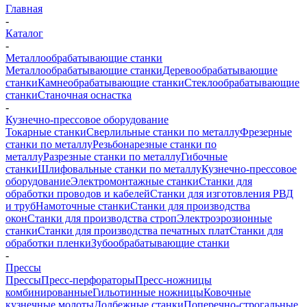
Главная
-
Каталог
-
Металлообрабатывающие станки
Металлообрабатывающие станки
Деревообрабатывающие
станки
Камнеобрабатывающие станки
Стеклообрабатывающие
станки
Станочная оснастка
-
Кузнечно-прессовое оборудование
Токарные станки
Сверлильные станки по металлу
Фрезерные
станки по металлу
Резьбонарезные станки по
металлу
Разрезные станки по металлу
Гибочные
станки
Шлифовальные станки по металлу
Кузнечно-прессовое
оборудование
Электромонтажные станки
Станки для
обработки проводов и кабелей
Станки для изготовления РВД
и труб
Намоточные станки
Станки для производства
окон
Станки для производства строп
Электроэрозионные
станки
Станки для производства печатных плат
Станки для
обработки пленки
Зубообрабатывающие станки
-
Прессы
Прессы
Пресс-перфораторы
Пресс-ножницы
комбинированные
Гильотинные ножницы
Ковочные
кузнечные молоты
Долбежные станки
Поперечно-строгальные