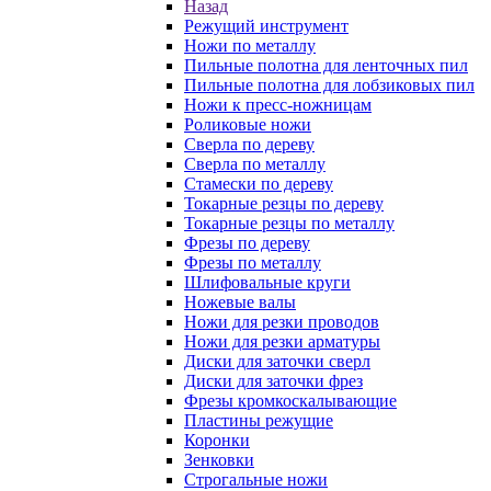
Назад
Режущий инструмент
Ножи по металлу
Пильные полотна для ленточных пил
Пильные полотна для лобзиковых пил
Ножи к пресс-ножницам
Роликовые ножи
Сверла по дереву
Сверла по металлу
Стамески по дереву
Токарные резцы по дереву
Токарные резцы по металлу
Фрезы по дереву
Фрезы по металлу
Шлифовальные круги
Ножевые валы
Ножи для резки проводов
Ножи для резки арматуры
Диски для заточки сверл
Диски для заточки фрез
Фрезы кромкоскалывающие
Пластины режущие
Коронки
Зенковки
Строгальные ножи