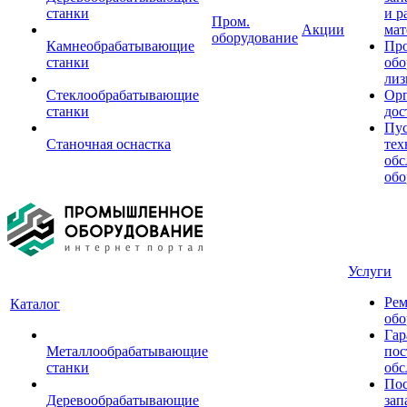
станки
и р
Пром.
Акции
мат
оборудование
Камнеобрабатывающие
Пр
станки
обо
лиз
Стеклообрабатывающие
Орг
станки
дос
Пус
Станочная оснастка
тех
обс
обо
Услуги
Рем
Каталог
обо
Гар
Металлообрабатывающие
пос
станки
обс
Пос
Деревообрабатывающие
зап