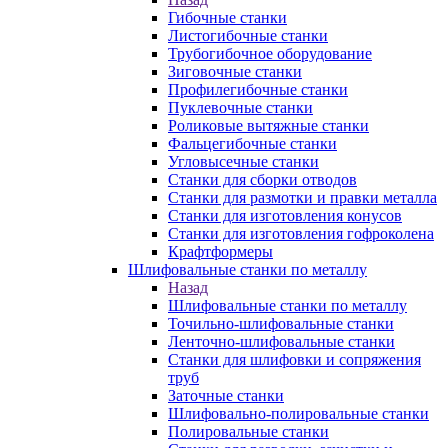
Гибочные станки
Листогибочные станки
Трубогибочное оборудование
Зиговочные станки
Профилегибочные станки
Пуклевочные станки
Роликовые вытяжные станки
Фальцегибочные станки
Угловысечные станки
Станки для сборки отводов
Станки для размотки и правки металла
Станки для изготовления конусов
Станки для изготовления гофроколена
Крафтформеры
Шлифовальные станки по металлу
Назад
Шлифовальные станки по металлу
Точильно-шлифовальные станки
Ленточно-шлифовальные станки
Станки для шлифовки и сопряжения
труб
Заточные станки
Шлифовально-полировальные станки
Полировальные станки