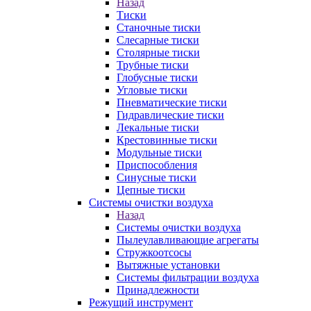
Назад
Тиски
Станочные тиски
Слесарные тиски
Столярные тиски
Трубные тиски
Глобусные тиски
Угловые тиски
Пневматические тиски
Гидравлические тиски
Лекальные тиски
Крестовинные тиски
Модульные тиски
Приспособления
Синусные тиски
Цепные тиски
Системы очистки воздуха
Назад
Системы очистки воздуха
Пылеулавливающие агрегаты
Стружкоотсосы
Вытяжные установки
Системы фильтрации воздуха
Принадлежности
Режущий инструмент