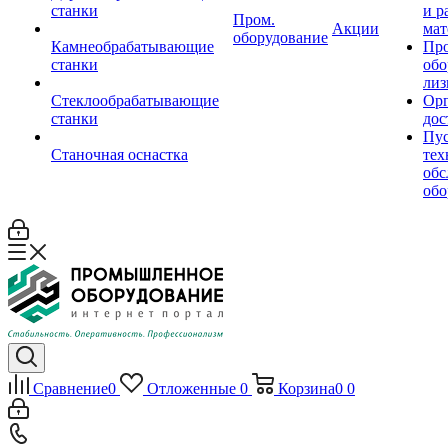
станки
и р
Пром.
Акции
мат
оборудование
Камнеобрабатывающие
Пр
станки
обо
лиз
Стеклообрабатывающие
Орг
станки
дос
Пус
Станочная оснастка
тех
обс
обо
Сравнение
0
Отложенные
0
Корзина
0
0