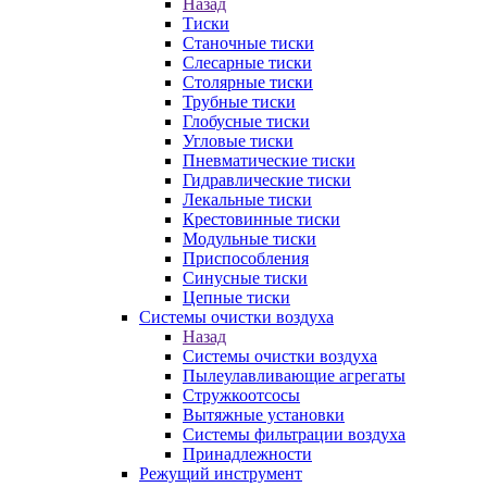
Назад
Тиски
Станочные тиски
Слесарные тиски
Столярные тиски
Трубные тиски
Глобусные тиски
Угловые тиски
Пневматические тиски
Гидравлические тиски
Лекальные тиски
Крестовинные тиски
Модульные тиски
Приспособления
Синусные тиски
Цепные тиски
Системы очистки воздуха
Назад
Системы очистки воздуха
Пылеулавливающие агрегаты
Стружкоотсосы
Вытяжные установки
Системы фильтрации воздуха
Принадлежности
Режущий инструмент