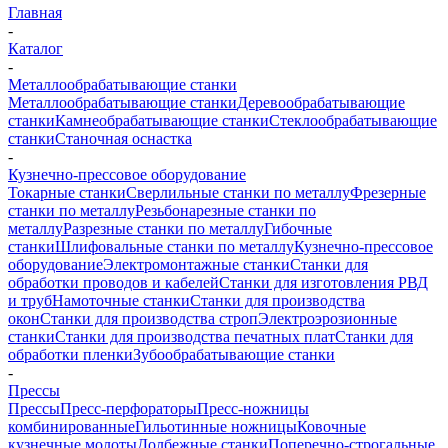
Главная
-
Каталог
-
Металлообрабатывающие станки
Металлообрабатывающие станки
Деревообрабатывающие
станки
Камнеобрабатывающие станки
Стеклообрабатывающие
станки
Станочная оснастка
-
Кузнечно-прессовое оборудование
Токарные станки
Сверлильные станки по металлу
Фрезерные
станки по металлу
Резьбонарезные станки по
металлу
Разрезные станки по металлу
Гибочные
станки
Шлифовальные станки по металлу
Кузнечно-прессовое
оборудование
Электромонтажные станки
Станки для
обработки проводов и кабелей
Станки для изготовления РВД
и труб
Намоточные станки
Станки для производства
окон
Станки для производства строп
Электроэрозионные
станки
Станки для производства печатных плат
Станки для
обработки пленки
Зубообрабатывающие станки
-
Прессы
Прессы
Пресс-перфораторы
Пресс-ножницы
комбинированные
Гильотинные ножницы
Ковочные
кузнечные молоты
Долбежные станки
Поперечно-строгальные