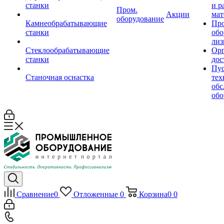
станки
и р
Пром.
Акции
мат
оборудование
Камнеобрабатывающие
Пр
станки
обо
лиз
Стеклообрабатывающие
Орг
станки
дос
Пус
Станочная оснастка
тех
обс
обо
Сравнение
0
Отложенные
0
Корзина
0
0