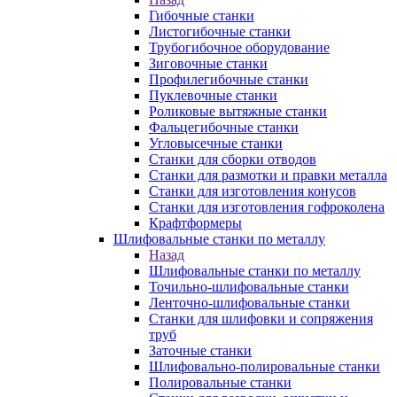
Гибочные станки
Листогибочные станки
Трубогибочное оборудование
Зиговочные станки
Профилегибочные станки
Пуклевочные станки
Роликовые вытяжные станки
Фальцегибочные станки
Угловысечные станки
Станки для сборки отводов
Станки для размотки и правки металла
Станки для изготовления конусов
Станки для изготовления гофроколена
Крафтформеры
Шлифовальные станки по металлу
Назад
Шлифовальные станки по металлу
Точильно-шлифовальные станки
Ленточно-шлифовальные станки
Станки для шлифовки и сопряжения
труб
Заточные станки
Шлифовально-полировальные станки
Полировальные станки