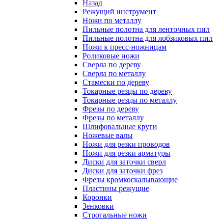
Назад
Режущий инструмент
Ножи по металлу
Пильные полотна для ленточных пил
Пильные полотна для лобзиковых пил
Ножи к пресс-ножницам
Роликовые ножи
Сверла по дереву
Сверла по металлу
Стамески по дереву
Токарные резцы по дереву
Токарные резцы по металлу
Фрезы по дереву
Фрезы по металлу
Шлифовальные круги
Ножевые валы
Ножи для резки проводов
Ножи для резки арматуры
Диски для заточки сверл
Диски для заточки фрез
Фрезы кромкоскалывающие
Пластины режущие
Коронки
Зенковки
Строгальные ножи