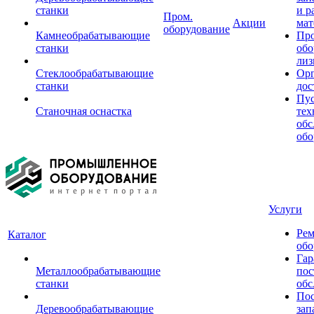
станки
и р
Пром.
Акции
мат
оборудование
Камнеобрабатывающие
Пр
станки
обо
лиз
Стеклообрабатывающие
Орг
станки
дос
Пус
Станочная оснастка
тех
обс
обо
Услуги
Рем
Каталог
обо
Гар
Металлообрабатывающие
пос
станки
обс
Пос
Деревообрабатывающие
зап