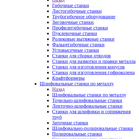
Гибочные станки
Листогибочные станки
Трубогибочное оборудование
Зиговочные станки
Профилегибочные станки
Пуклевочные станки
Роликовые вытяжные станки
Фальцегибочные станки
Угловысечные станки
Станки для сборки отводов
Станки для размотки и правки металла
Станки для изготовления конусов
Станки для изготовления гофроколена
Крафтформеры
Шлифовальные станки по металлу
Назад
Шлифовальные станки по металлу
Точильно-шлифовальные станки
Ленточно-шлифовальные станки
Станки для шлифовки и сопряжения
труб
Заточные станки
Шлифовально-полировальные станки
Полировальные станки