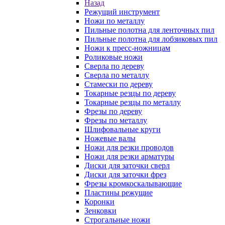
Назад
Режущий инструмент
Ножи по металлу
Пильные полотна для ленточных пил
Пильные полотна для лобзиковых пил
Ножи к пресс-ножницам
Роликовые ножи
Сверла по дереву
Сверла по металлу
Стамески по дереву
Токарные резцы по дереву
Токарные резцы по металлу
Фрезы по дереву
Фрезы по металлу
Шлифовальные круги
Ножевые валы
Ножи для резки проводов
Ножи для резки арматуры
Диски для заточки сверл
Диски для заточки фрез
Фрезы кромкоскалывающие
Пластины режущие
Коронки
Зенковки
Строгальные ножи