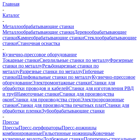
Главная
-
Каталог
-
Металлообрабатывающие станки
Металлообрабатывающие станки
Деревообрабатывающие
станки
Камнеобрабатывающие станки
Стеклообрабатывающие
станки
Станочная оснастка
-
Кузнечно-прессовое оборудование
Токарные станки
Сверлильные станки по металлу
Фрезерные
станки по металлу
Резьбонарезные станки по
металлу
Разрезные станки по металлу
Гибочные
станки
Шлифовальные станки по металлу
Кузнечно-прессовое
оборудование
Электромонтажные станки
Станки для
обработки проводов и кабелей
Станки для изготовления РВД
и труб
Намоточные станки
Станки для производства
окон
Станки для производства строп
Электроэрозионные
станки
Станки для производства печатных плат
Станки для
обработки пленки
Зубообрабатывающие станки
-
Прессы
Прессы
Пресс-перфораторы
Пресс-ножницы
комбинированные
Гильотинные ножницы
Ковочные
кузнечные молоты
Долбежные станки
Поперечно-строгальные