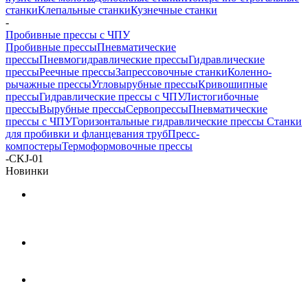
станки
Клепальные станки
Кузнечные станки
-
Пробивные прессы с ЧПУ
Пробивные прессы
Пневматические
прессы
Пневмогидравлические прессы
Гидравлические
прессы
Реечные прессы
Запрессовочные станки
Коленно-
рычажные прессы
Угловырубные прессы
Кривошипные
прессы
Гидравлические прессы с ЧПУ
Листогибочные
прессы
Вырубные прессы
Cервопрессы
Пневматические
прессы с ЧПУ
Горизонтальные гидравлические прессы
Станки
для пробивки и фланцевания труб
Пресс-
компостеры
Термоформовочные прессы
-
CKJ-01
Новинки