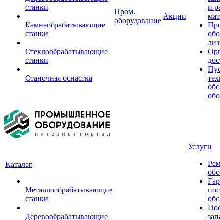
станки
и р
Пром.
Акции
мат
оборудование
Камнеобрабатывающие
Пр
станки
обо
лиз
Стеклообрабатывающие
Орг
станки
дос
Пус
Станочная оснастка
тех
обс
обо
Услуги
Рем
Каталог
обо
Гар
Металлообрабатывающие
пос
станки
обс
Пос
Деревообрабатывающие
зап