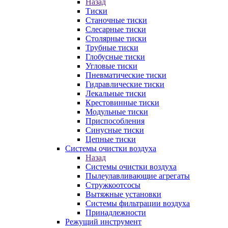
Назад
Тиски
Станочные тиски
Слесарные тиски
Столярные тиски
Трубные тиски
Глобусные тиски
Угловые тиски
Пневматические тиски
Гидравлические тиски
Лекальные тиски
Крестовинные тиски
Модульные тиски
Приспособления
Синусные тиски
Цепные тиски
Системы очистки воздуха
Назад
Системы очистки воздуха
Пылеулавливающие агрегаты
Стружкоотсосы
Вытяжные установки
Системы фильтрации воздуха
Принадлежности
Режущий инструмент