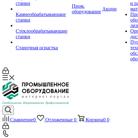
станки
и р
Пром.
Акции
мат
оборудование
Камнеобрабатывающие
Пр
станки
обо
лиз
Стеклообрабатывающие
Орг
станки
дос
Пус
Станочная оснастка
тех
обс
обо
Сравнение
0
Отложенные
0
Корзина
0
0