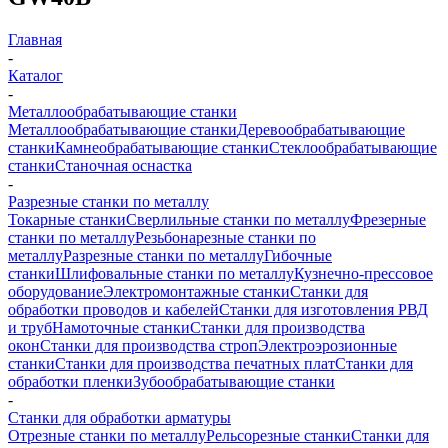
Главная
-
Каталог
-
Металлообрабатывающие станки
Металлообрабатывающие станки
Деревообрабатывающие
станки
Камнеобрабатывающие станки
Стеклообрабатывающие
станки
Станочная оснастка
-
Разрезные станки по металлу
Токарные станки
Сверлильные станки по металлу
Фрезерные
станки по металлу
Резьбонарезные станки по
металлу
Разрезные станки по металлу
Гибочные
станки
Шлифовальные станки по металлу
Кузнечно-прессовое
оборудование
Электромонтажные станки
Станки для
обработки проводов и кабелей
Станки для изготовления РВД
и труб
Намоточные станки
Станки для производства
окон
Станки для производства строп
Электроэрозионные
станки
Станки для производства печатных плат
Станки для
обработки пленки
Зубообрабатывающие станки
-
Станки для обработки арматуры
Отрезные станки по металлу
Рельсорезные станки
Станки для