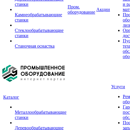
станки
и р
Пром.
Акции
мат
оборудование
Камнеобрабатывающие
Пр
станки
обо
лиз
Стеклообрабатывающие
Орг
станки
дос
Пус
Станочная оснастка
тех
обс
обо
Услуги
Рем
Каталог
обо
Гар
Металлообрабатывающие
пос
станки
обс
Пос
Деревообрабатывающие
зап