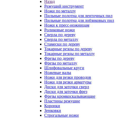
Назад
Режущий инструмент
Ножи по металлу
Пильные полотна для ленточных пил
Пильные полотна для лобзиковых пил
Ножи к пресс-ножницам
Роликовые ножи
Сверла по дереву
Сверла по металлу
Стамески по дереву
Токарные резцы по дереву
Токарные резцы по металлу
Фрезы по дереву
Фрезы по металлу
Шлифовальные круги
Ножевые валы
Ножи для резки проводов
Ножи для резки арматуры
Диски для заточки сверл
Диски для заточки фрез
Фрезы кромкоскалывающие
Пластины режущие
Коронки
Зенковки
Строгальные ножи