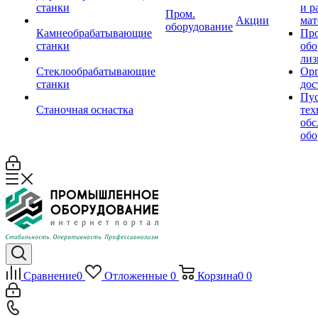
станки
и р
Пром.
Акции
мат
оборудование
Камнеобрабатывающие
Пр
станки
обо
лиз
Стеклообрабатывающие
Орг
станки
дос
Пус
Станочная оснастка
тех
обс
обо
Сравнение
0
Отложенные
0
Корзина
0
0