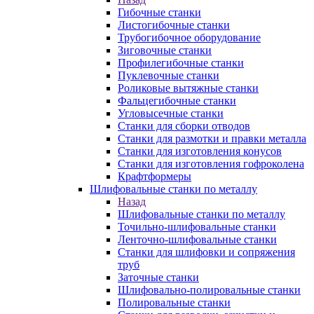
Гибочные станки
Листогибочные станки
Трубогибочное оборудование
Зиговочные станки
Профилегибочные станки
Пуклевочные станки
Роликовые вытяжные станки
Фальцегибочные станки
Угловысечные станки
Станки для сборки отводов
Станки для размотки и правки металла
Станки для изготовления конусов
Станки для изготовления гофроколена
Крафтформеры
Шлифовальные станки по металлу
Назад
Шлифовальные станки по металлу
Точильно-шлифовальные станки
Ленточно-шлифовальные станки
Станки для шлифовки и сопряжения
труб
Заточные станки
Шлифовально-полировальные станки
Полировальные станки