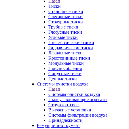
Назад
Тиски
Станочные тиски
Слесарные тиски
Столярные тиски
Трубные тиски
Глобусные тиски
Угловые тиски
Пневматические тиски
Гидравлические тиски
Лекальные тиски
Крестовинные тиски
Модульные тиски
Приспособления
Синусные тиски
Цепные тиски
Системы очистки воздуха
Назад
Системы очистки воздуха
Пылеулавливающие агрегаты
Стружкоотсосы
Вытяжные установки
Системы фильтрации воздуха
Принадлежности
Режущий инструмент