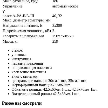
Макс. угол гиба, град
180
Управление
автоматическое
?
класс A-I/A-II/A-III
40, 32
Макс. диаметр арматуры, мм
Напряжение питания, В
3x380
Потребляемая мощность, кВт
3
Габариты в упаковке, мм
750х750х720
Масса, кг
259
станок
упаковка
инструкция
педаль управления
направляющая пластина
крепление пластины
винт с рычагом
центральные пальцы: 30мм-1 шт., 35мм-1 шт.
Перифирийный палец: 42.5мм-3шт.
Обкатные ролики: 42.5х60мм-1 шт., 42.5х76мм-1шт.
Эксцентриковый ролик: 42,5х88мм-1 шт.
Ранее вы смотрели