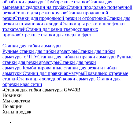
обработки арматуры
Труборезные станки
Станки для
вырезания седловин на трубаx
Станки продольно-поперечной
резки
Станки для резки кругов
Станки продольной
резки
Станки для продольной резки и отбортовки
Станки для
резки и штамповки отходов
Станки для резки и шлифовки
толкателей
Станки для резки твердосплавных
прутков
Отрезные станки для сверл и фрез
-
Станки для гибки арматуры
Ручные станки для гибки арматуры
Станки для гибки
арматуры с ЧПУ
Станки для гибки и правки арматуры
Ручные
станки для резки арматуры
Станки для резки
арматуры
Комбинированные станки для резки и гибки
арматуры
Станки для правки арматуры
Правильно-отрезные
станки
Станки для холодной ковки арматуры
Станки для
обрезки края сетки
-
Станок для гибки арматуры GW40B
Новинки
Мы советуем
По акции
Хиты продаж