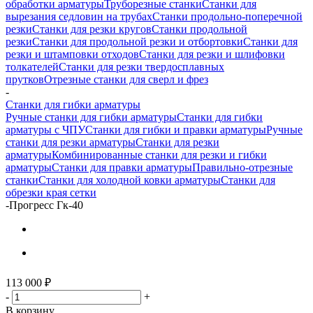
обработки арматуры
Труборезные станки
Станки для
вырезания седловин на трубаx
Станки продольно-поперечной
резки
Станки для резки кругов
Станки продольной
резки
Станки для продольной резки и отбортовки
Станки для
резки и штамповки отходов
Станки для резки и шлифовки
толкателей
Станки для резки твердосплавных
прутков
Отрезные станки для сверл и фрез
-
Станки для гибки арматуры
Ручные станки для гибки арматуры
Станки для гибки
арматуры с ЧПУ
Станки для гибки и правки арматуры
Ручные
станки для резки арматуры
Станки для резки
арматуры
Комбинированные станки для резки и гибки
арматуры
Станки для правки арматуры
Правильно-отрезные
станки
Станки для холодной ковки арматуры
Станки для
обрезки края сетки
-
Прогресс Гк-40
113 000
₽
-
+
В корзину