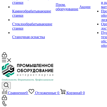
станки
и р
Пром.
Акции
мат
оборудование
Камнеобрабатывающие
Пр
станки
обо
лиз
Стеклообрабатывающие
Орг
станки
дос
Пус
Станочная оснастка
тех
обс
обо
Сравнение
0
Отложенные
0
Корзина
0
0