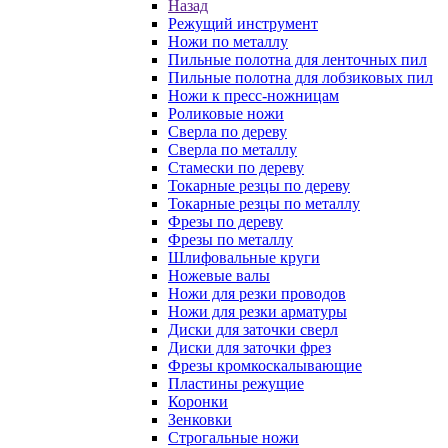
Назад
Режущий инструмент
Ножи по металлу
Пильные полотна для ленточных пил
Пильные полотна для лобзиковых пил
Ножи к пресс-ножницам
Роликовые ножи
Сверла по дереву
Сверла по металлу
Стамески по дереву
Токарные резцы по дереву
Токарные резцы по металлу
Фрезы по дереву
Фрезы по металлу
Шлифовальные круги
Ножевые валы
Ножи для резки проводов
Ножи для резки арматуры
Диски для заточки сверл
Диски для заточки фрез
Фрезы кромкоскалывающие
Пластины режущие
Коронки
Зенковки
Строгальные ножи