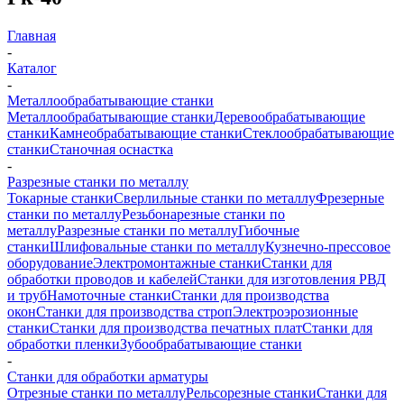
Главная
-
Каталог
-
Металлообрабатывающие станки
Металлообрабатывающие станки
Деревообрабатывающие
станки
Камнеобрабатывающие станки
Стеклообрабатывающие
станки
Станочная оснастка
-
Разрезные станки по металлу
Токарные станки
Сверлильные станки по металлу
Фрезерные
станки по металлу
Резьбонарезные станки по
металлу
Разрезные станки по металлу
Гибочные
станки
Шлифовальные станки по металлу
Кузнечно-прессовое
оборудование
Электромонтажные станки
Станки для
обработки проводов и кабелей
Станки для изготовления РВД
и труб
Намоточные станки
Станки для производства
окон
Станки для производства строп
Электроэрозионные
станки
Станки для производства печатных плат
Станки для
обработки пленки
Зубообрабатывающие станки
-
Станки для обработки арматуры
Отрезные станки по металлу
Рельсорезные станки
Станки для