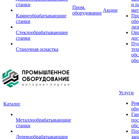
станки
и р
Пром.
Акции
мат
оборудование
Камнеобрабатывающие
Пр
станки
обо
лиз
Стеклообрабатывающие
Орг
станки
дос
Пус
Станочная оснастка
тех
обс
обо
Услуги
Рем
Каталог
обо
Гар
Металлообрабатывающие
пос
станки
обс
Пос
Деревообрабатывающие
зап