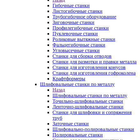
Гибочные станки
Листогибочные станки
Трубогибочное оборудование
Зиговочные станки
Профилегибочные станки
Пуклевочные станки
Роликовые вытяжные станки
Фальцегибочные станки
Угловысечные станки
Станки для сборки отводов
Станки для размотки и правки металла
Станки для изготовления конусов
Станки для изготовления гофроколена
Крафтформеры
Шлифовальные станки по металлу
Назад
Шлифовальные станки по металлу
Точильно-шлифовальные станки
Ленточно-шлифовальные станки
Станки для шлифовки и сопряжения
труб
Заточные станки
Шлифовально-полировальные станки
Полировальные станки