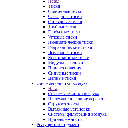
Назад
Тиски
Станочные тиски
Слесарные тиски
Столярные тиски
Трубные тиски
Глобусные тиски
Угловые тиски
Пневматические тиски
Гидравлические тиски
Лекальные тиски
Крестовинные тиски
Модульные тиски
Приспособления
Синусные тиски
Цепные тиски
Системы очистки воздуха
Назад
Системы очистки воздуха
Пылеулавливающие агрегаты
Стружкоотсосы
Вытяжные установки
Системы фильтрации воздуха
Принадлежности
Режущий инструмент