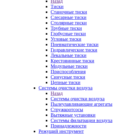
Назад
Тиски
Станочные тиски
Слесарные тиски
Столярные тиски
Трубные тиски
Глобусные тиски
Угловые тиски
Пневматические тиски
Гидравлические тиски
Лекальные тиски
Крестовинные тиски
Модульные тиски
Приспособления
Синусные тиски
Цепные тиски
Системы очистки воздуха
Назад
Системы очистки воздуха
Пылеулавливающие агрегаты
Стружкоотсосы
Вытяжные установки
Системы фильтрации воздуха
Принадлежности
Режущий инструмент