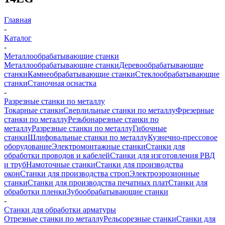
Главная
-
Каталог
-
Металлообрабатывающие станки
Металлообрабатывающие станки
Деревообрабатывающие
станки
Камнеобрабатывающие станки
Стеклообрабатывающие
станки
Станочная оснастка
-
Разрезные станки по металлу
Токарные станки
Сверлильные станки по металлу
Фрезерные
станки по металлу
Резьбонарезные станки по
металлу
Разрезные станки по металлу
Гибочные
станки
Шлифовальные станки по металлу
Кузнечно-прессовое
оборудование
Электромонтажные станки
Станки для
обработки проводов и кабелей
Станки для изготовления РВД
и труб
Намоточные станки
Станки для производства
окон
Станки для производства строп
Электроэрозионные
станки
Станки для производства печатных плат
Станки для
обработки пленки
Зубообрабатывающие станки
-
Станки для обработки арматуры
Отрезные станки по металлу
Рельсорезные станки
Станки для