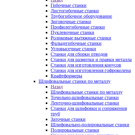
Гибочные станки
Листогибочные станки
Трубогибочное оборудование
Зиговочные станки
Профилегибочные станки
Пуклевочные станки
Роликовые вытяжные станки
Фальцегибочные станки
Угловысечные станки
Станки для сборки отводов
Станки для размотки и правки металла
Станки для изготовления конусов
Станки для изготовления гофроколена
Крафтформеры
Шлифовальные станки по металлу
Назад
Шлифовальные станки по металлу
Точильно-шлифовальные станки
Ленточно-шлифовальные станки
Станки для шлифовки и сопряжения
труб
Заточные станки
Шлифовально-полировальные станки
Полировальные станки