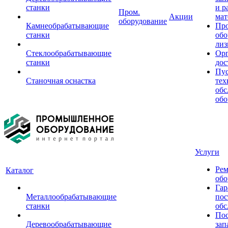
станки
и р
Пром.
Акции
мат
оборудование
Камнеобрабатывающие
Пр
станки
обо
лиз
Стеклообрабатывающие
Орг
станки
дос
Пус
Станочная оснастка
тех
обс
обо
Услуги
Рем
Каталог
обо
Гар
Металлообрабатывающие
пос
станки
обс
Пос
Деревообрабатывающие
зап