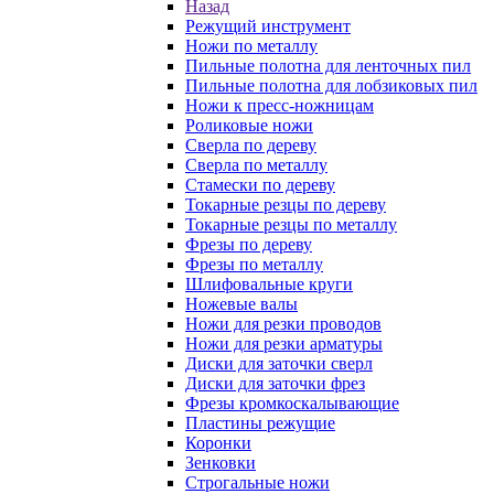
Назад
Режущий инструмент
Ножи по металлу
Пильные полотна для ленточных пил
Пильные полотна для лобзиковых пил
Ножи к пресс-ножницам
Роликовые ножи
Сверла по дереву
Сверла по металлу
Стамески по дереву
Токарные резцы по дереву
Токарные резцы по металлу
Фрезы по дереву
Фрезы по металлу
Шлифовальные круги
Ножевые валы
Ножи для резки проводов
Ножи для резки арматуры
Диски для заточки сверл
Диски для заточки фрез
Фрезы кромкоскалывающие
Пластины режущие
Коронки
Зенковки
Строгальные ножи