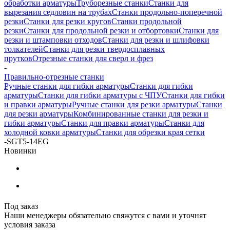
обработки арматуры
Труборезные станки
Станки для
вырезания седловин на трубаx
Станки продольно-поперечной
резки
Станки для резки кругов
Станки продольной
резки
Станки для продольной резки и отбортовки
Станки для
резки и штамповки отходов
Станки для резки и шлифовки
толкателей
Станки для резки твердосплавных
прутков
Отрезные станки для сверл и фрез
-
Правильно-отрезные станки
Ручные станки для гибки арматуры
Станки для гибки
арматуры
Станки для гибки арматуры с ЧПУ
Станки для гибки
и правки арматуры
Ручные станки для резки арматуры
Станки
для резки арматуры
Комбинированные станки для резки и
гибки арматуры
Станки для правки арматуры
Станки для
холодной ковки арматуры
Станки для обрезки края сетки
-
SGT5-14EG
Новинки
Под заказ
Наши менеджеры обязательно свяжутся с вами и уточнят
условия заказа