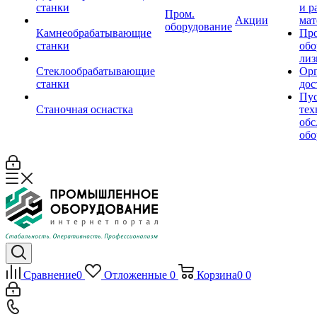
станки
и р
Пром.
Акции
мат
оборудование
Камнеобрабатывающие
Пр
станки
обо
лиз
Стеклообрабатывающие
Орг
станки
дос
Пус
Станочная оснастка
тех
обс
обо
Сравнение
0
Отложенные
0
Корзина
0
0