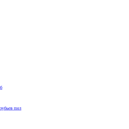
уб
 зубьев пил