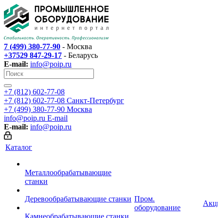
7 (499) 380-77-90
- Москва
+37529 847-29-17
- Беларусь
E-mail:
info@poip.ru
+7 (812) 602-77-08
+7 (812) 602-77-08
Санкт-Петербург
+7 (499) 380-77-90
Москва
info@poip.ru
E-mail
E-mail:
info@poip.ru
Каталог
Металлообрабатывающие
станки
Деревообрабатывающие станки
Пром.
Акц
оборудование
Камнеобрабатывающие станки