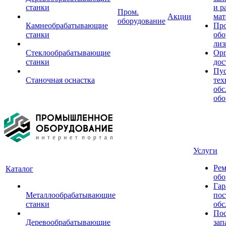
станки
и р
Пром.
Акции
мат
оборудование
Камнеобрабатывающие
Пр
станки
обо
лиз
Стеклообрабатывающие
Орг
станки
дос
Пус
Станочная оснастка
тех
обс
обо
Услуги
Рем
Каталог
обо
Гар
Металлообрабатывающие
пос
станки
обс
Пос
Деревообрабатывающие
зап