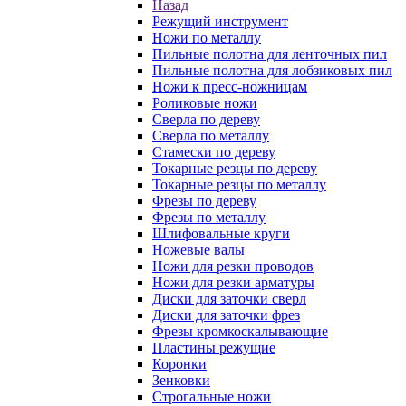
Назад
Режущий инструмент
Ножи по металлу
Пильные полотна для ленточных пил
Пильные полотна для лобзиковых пил
Ножи к пресс-ножницам
Роликовые ножи
Сверла по дереву
Сверла по металлу
Стамески по дереву
Токарные резцы по дереву
Токарные резцы по металлу
Фрезы по дереву
Фрезы по металлу
Шлифовальные круги
Ножевые валы
Ножи для резки проводов
Ножи для резки арматуры
Диски для заточки сверл
Диски для заточки фрез
Фрезы кромкоскалывающие
Пластины режущие
Коронки
Зенковки
Строгальные ножи