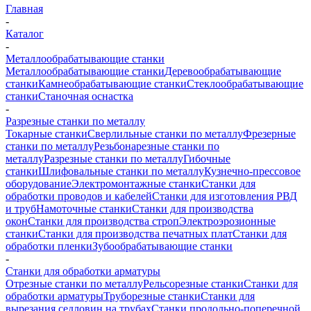
Главная
-
Каталог
-
Металлообрабатывающие станки
Металлообрабатывающие станки
Деревообрабатывающие
станки
Камнеобрабатывающие станки
Стеклообрабатывающие
станки
Станочная оснастка
-
Разрезные станки по металлу
Токарные станки
Сверлильные станки по металлу
Фрезерные
станки по металлу
Резьбонарезные станки по
металлу
Разрезные станки по металлу
Гибочные
станки
Шлифовальные станки по металлу
Кузнечно-прессовое
оборудование
Электромонтажные станки
Станки для
обработки проводов и кабелей
Станки для изготовления РВД
и труб
Намоточные станки
Станки для производства
окон
Станки для производства строп
Электроэрозионные
станки
Станки для производства печатных плат
Станки для
обработки пленки
Зубообрабатывающие станки
-
Станки для обработки арматуры
Отрезные станки по металлу
Рельсорезные станки
Станки для
обработки арматуры
Труборезные станки
Станки для
вырезания седловин на трубаx
Станки продольно-поперечной