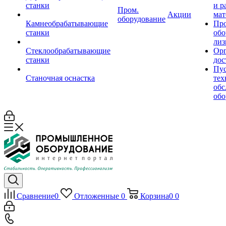
станки
и р
Пром.
Акции
мат
оборудование
Камнеобрабатывающие
Пр
станки
обо
лиз
Стеклообрабатывающие
Орг
станки
дос
Пус
Станочная оснастка
тех
обс
обо
Сравнение
0
Отложенные
0
Корзина
0
0