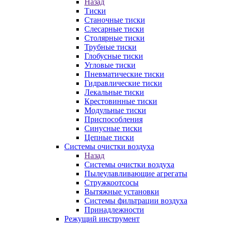
Назад
Тиски
Станочные тиски
Слесарные тиски
Столярные тиски
Трубные тиски
Глобусные тиски
Угловые тиски
Пневматические тиски
Гидравлические тиски
Лекальные тиски
Крестовинные тиски
Модульные тиски
Приспособления
Синусные тиски
Цепные тиски
Системы очистки воздуха
Назад
Системы очистки воздуха
Пылеулавливающие агрегаты
Стружкоотсосы
Вытяжные установки
Системы фильтрации воздуха
Принадлежности
Режущий инструмент