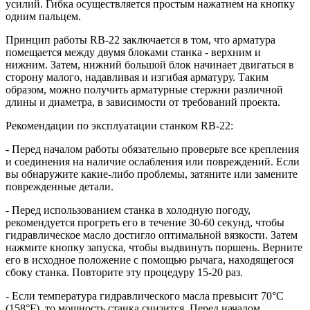
усилий. Гибка осуществляется простым нажатием на кнопку
одним пальцем.
Принцип работы RB-22 заключается в том, что арматура
помещается между двумя блоками станка - верхним и
нижним. Затем, нижний большой блок начинает двигаться в
сторону малого, надавливая и изгибая арматуру. Таким
образом, можно получить арматурные стержни различной
длины и диаметра, в зависимости от требований проекта.
Рекомендации по эксплуатации станком RB-22:
- Перед началом работы обязательно проверьте все крепления
и соединения на наличие ослабления или повреждений. Если
вы обнаружите какие-либо проблемы, затяните или замените
поврежденные детали.
- Перед использованием станка в холодную погоду,
рекомендуется прогреть его в течение 30-60 секунд, чтобы
гидравлическое масло достигло оптимальной вязкости. Затем
нажмите кнопку запуска, чтобы выдвинуть поршень. Верните
его в исходное положение с помощью рычага, находящегося
сбоку станка. Повторите эту процедуру 15-20 раз.
- Если температура гидравлического масла превысит 70°C
(158°F), то мощность станка снизится. Перед началом