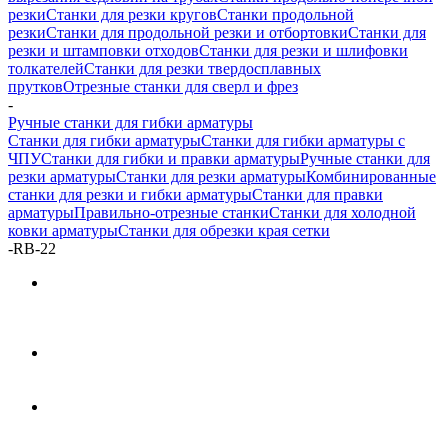
резки
Станки для резки кругов
Станки продольной
резки
Станки для продольной резки и отбортовки
Станки для
резки и штамповки отходов
Станки для резки и шлифовки
толкателей
Станки для резки твердосплавных
прутков
Отрезные станки для сверл и фрез
-
Ручные станки для гибки арматуры
Станки для гибки арматуры
Станки для гибки арматуры с
ЧПУ
Станки для гибки и правки арматуры
Ручные станки для
резки арматуры
Станки для резки арматуры
Комбинированные
станки для резки и гибки арматуры
Станки для правки
арматуры
Правильно-отрезные станки
Станки для холодной
ковки арматуры
Станки для обрезки края сетки
-
RB-22