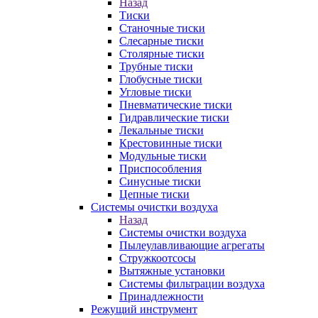
Назад
Тиски
Станочные тиски
Слесарные тиски
Столярные тиски
Трубные тиски
Глобусные тиски
Угловые тиски
Пневматические тиски
Гидравлические тиски
Лекальные тиски
Крестовинные тиски
Модульные тиски
Приспособления
Синусные тиски
Цепные тиски
Системы очистки воздуха
Назад
Системы очистки воздуха
Пылеулавливающие агрегаты
Стружкоотсосы
Вытяжные установки
Системы фильтрации воздуха
Принадлежности
Режущий инструмент