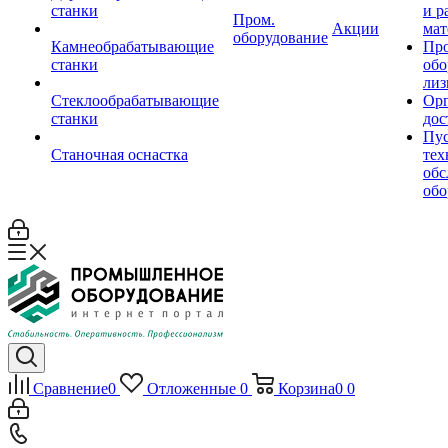
станки
и р
Пром.
Акции
мат
оборудование
Камнеобрабатывающие
Пр
станки
обо
лиз
Стеклообрабатывающие
Орг
станки
дос
Пус
Станочная оснастка
тех
обс
обо
Сравнение
0
Отложенные
0
Корзина
0
0