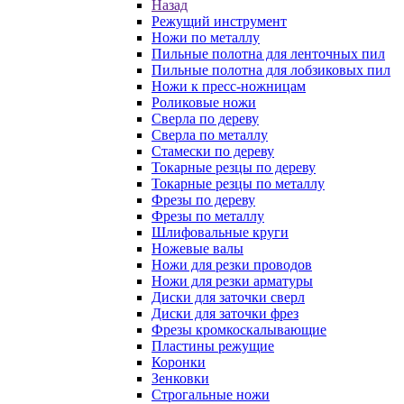
Назад
Режущий инструмент
Ножи по металлу
Пильные полотна для ленточных пил
Пильные полотна для лобзиковых пил
Ножи к пресс-ножницам
Роликовые ножи
Сверла по дереву
Сверла по металлу
Стамески по дереву
Токарные резцы по дереву
Токарные резцы по металлу
Фрезы по дереву
Фрезы по металлу
Шлифовальные круги
Ножевые валы
Ножи для резки проводов
Ножи для резки арматуры
Диски для заточки сверл
Диски для заточки фрез
Фрезы кромкоскалывающие
Пластины режущие
Коронки
Зенковки
Строгальные ножи