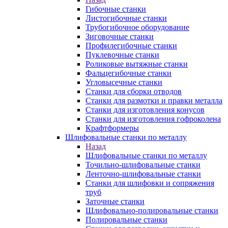
Гибочные станки
Листогибочные станки
Трубогибочное оборудование
Зиговочные станки
Профилегибочные станки
Пуклевочные станки
Роликовые вытяжные станки
Фальцегибочные станки
Угловысечные станки
Станки для сборки отводов
Станки для размотки и правки металла
Станки для изготовления конусов
Станки для изготовления гофроколена
Крафтформеры
Шлифовальные станки по металлу
Назад
Шлифовальные станки по металлу
Точильно-шлифовальные станки
Ленточно-шлифовальные станки
Станки для шлифовки и сопряжения
труб
Заточные станки
Шлифовально-полировальные станки
Полировальные станки