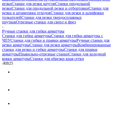
резки
Станки для резки кругов
Станки продольной
резки
Станки для продольной резки и отбортовки
Станки для
резки и штамповки отходов
Станки для резки и шлифовки
толкателей
Станки для резки твердосплавных
прутков
Отрезные станки для сверл и фрез
-
Ручные станки для гибки арматуры
Станки для гибки арматуры
Станки для гибки арматуры с
ЧПУ
Станки для гибки и правки арматуры
Ручные станки для
резки арматуры
Станки для резки арматуры
Комбинированные
станки для резки и гибки арматуры
Станки для правки
арматуры
Правильно-отрезные станки
Станки для холодной
ковки арматуры
Станки для обрезки края сетки
-
RB25