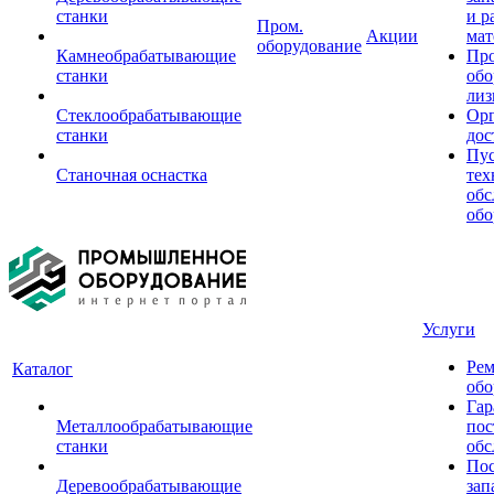
станки
и р
Пром.
Акции
мат
оборудование
Камнеобрабатывающие
Пр
станки
обо
лиз
Стеклообрабатывающие
Орг
станки
дос
Пус
Станочная оснастка
тех
обс
обо
Услуги
Рем
Каталог
обо
Гар
Металлообрабатывающие
пос
станки
обс
Пос
Деревообрабатывающие
зап